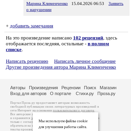
Марина Клименченко
15.04.2026 06:53
Заявить
о нарушении
+
добавить замечания
На это произведение написано
102 рецензий
, здесь
отображается последняя, остальные -
в полном
списке
.
Написать рецензию
Написать личное сообщение
Другие произведения автора Марина Клименченко
Авторы
Произведения
Рецензии
Поиск
Магазин
Вход для авторов
О портале
Стихи.ру
Проза.ру
Портал Проза.ру предоставляет авторам возможность
свободной публикации своих литературных произведений в
сети Интернет на основании
пользовательского договора
.
Все авторские права на произведения принадлежат авторам
и охраняются
законом
. Перепечатка произведений возможна
Мы используем файлы cookie
только с согласия его автора, к которому вы можете
обратиться на его авторской странице. Ответственность за
для улучшения работы сайта.
тексты произведений авторы несут самостоятельно на