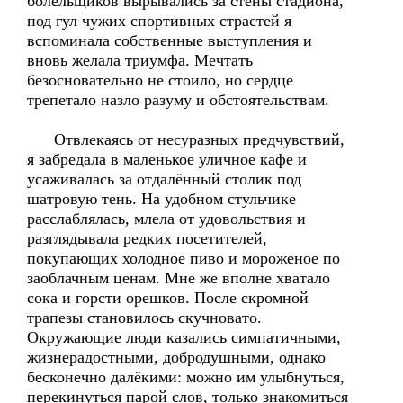
болельщиков вырывались за стены стадиона,
под гул чужих спортивных страстей я
вспоминала собственные выступления и
вновь желала триумфа. Мечтать
безосновательно не стоило, но сердце
трепетало назло разуму и обстоятельствам.
Отвлекаясь от несуразных предчувствий,
я забредала в маленькое уличное кафе и
усаживалась за отдалённый столик под
шатровую тень. На удобном стульчике
расслаблялась, млела от удовольствия и
разглядывала редких посетителей,
покупающих холодное пиво и мороженое по
заоблачным ценам. Мне же вполне хватало
сока и горсти орешков. После скромной
трапезы становилось скучновато.
Окружающие люди казались симпатичными,
жизнерадостными, добродушными, однако
бесконечно далёкими: можно им улыбнуться,
перекинуться парой слов, только знакомиться