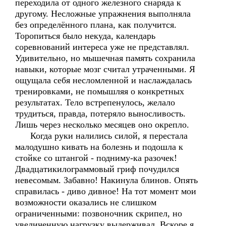
переходила от одного железного снаряда к
другому. Несложные упражнения выполняла
без определённого плана, как получится.
Торопиться было некуда, календарь
соревнований интереса уже не представлял.
Удивительно, но мышечная память сохранила
навыки, которые мозг считал утраченными. Я
ощущала себя несломленной и наслаждалась
тренировками, не помышляя о конкретных
результатах. Тело встрепенулось, желало
трудиться, правда, потеряло выносливость.
Лишь через несколько месяцев оно окрепло.
Когда руки налились силой, я перестала
малодушно кивать на болезнь и подошла к
стойке со штангой - подниму-ка разочек!
Двадцатикилограммовый гриф почудился
невесомым. Забавно! Накинула блинов. Опять
справилась - диво дивное! На тот момент мои
возможности оказались не слишком
ограниченными: позвоночник скрипел, но
увеличенную нагрузку выдерживал. Вскоре я