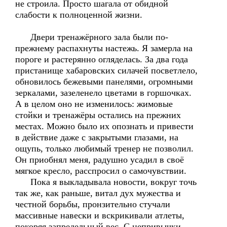
не строила. Просто шагала от обидной
слабости к полноценной жизни.
Двери тренажёрного зала были по-
прежнему распахнуты настежь. Я замерла на
пороге и растерянно огляделась. За два года
пристанище хабаровских силачей посветлело,
обновилось бежевыми панелями, огромными
зеркалами, зазеленело цветами в горшочках.
А в целом оно не изменилось: жимовые
стойки и тренажёры остались на прежних
местах. Можно было их опознать и привести
в действие даже с закрытыми глазами, на
ощупь, только любимый тренер не позволил.
Он приобнял меня, радушно усадил в своё
мягкое кресло, расспросил о самочувствии.
Пока я выкладывала новости, вокруг точь
так же, как раньше, витал дух мужества и
честной борьбы, пронзительно стучали
массивные навески и вскрикивали атлеты,
покоряя запредельный вес. С непривычки