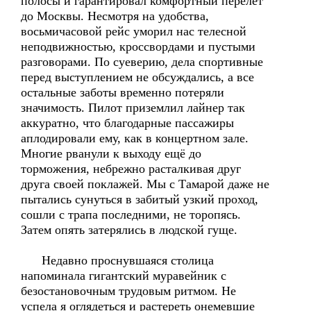
полосы и гарантировал комфортный перелёт
до Москвы. Несмотря на удобства,
восьмичасовой рейс уморил нас телесной
неподвижностью, кроссвордами и пустыми
разговорами. По суеверию, дела спортивные
перед выступлением не обсуждались, а все
остальные заботы временно потеряли
значимость. Пилот приземлил лайнер так
аккуратно, что благодарные пассажиры
аплодировали ему, как в концертном зале.
Многие рванули к выходу ещё до
торможения, небрежно расталкивая друг
друга своей поклажей. Мы с Тамарой даже не
пытались сунуться в забитый узкий проход,
сошли с трапа последними, не торопясь.
Затем опять затерялись в людской гуще.
Недавно проснувшаяся столица
напоминала гигантский муравейник с
безостановочным трудовым ритмом. Не
успела я оглядеться и растереть онемевшие