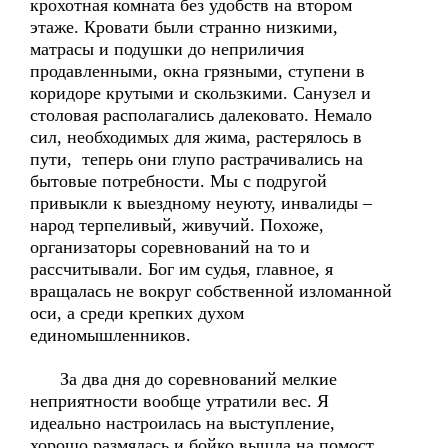
крохотная комната без удобств на втором
этаже. Кровати были странно низкими,
матрасы и подушки до неприличия
продавленными, окна грязными, ступени в
коридоре крутыми и скользкими. Санузел и
столовая располагались далековато. Немало
сил, необходимых для жима, растерялось в
пути, теперь они глупо растрачивались на
бытовые потребности. Мы с подругой
привыкли к выездному неуюту, инвалиды –
народ терпеливый, живучий. Похоже,
организаторы соревнований на то и
рассчитывали. Бог им судья, главное, я
вращалась не вокруг собственной изломанной
оси, а среди крепких духом
единомышленников.
За два дня до соревнований мелкие
неприятности вообще утратили вес. Я
идеально настроилась на выступление,
хорошо размялась и бойко вышла на помост.