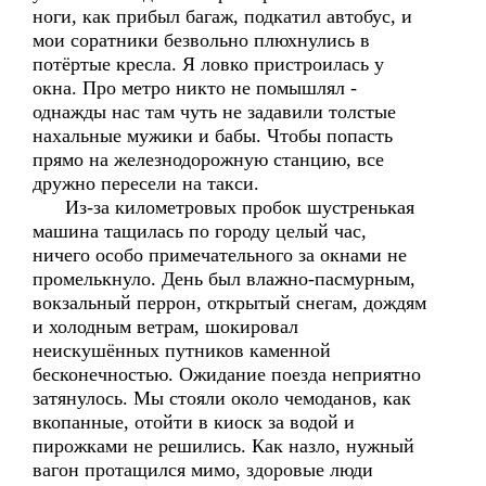
ноги, как прибыл багаж, подкатил автобус, и
мои соратники безвольно плюхнулись в
потёртые кресла. Я ловко пристроилась у
окна. Про метро никто не помышлял -
однажды нас там чуть не задавили толстые
нахальные мужики и бабы. Чтобы попасть
прямо на железнодорожную станцию, все
дружно пересели на такси.
Из-за километровых пробок шустренькая
машина тащилась по городу целый час,
ничего особо примечательного за окнами не
промелькнуло. День был влажно-пасмурным,
вокзальный перрон, открытый снегам, дождям
и холодным ветрам, шокировал
неискушённых путников каменной
бесконечностью. Ожидание поезда неприятно
затянулось. Мы стояли около чемоданов, как
вкопанные, отойти в киоск за водой и
пирожками не решились. Как назло, нужный
вагон протащился мимо, здоровые люди