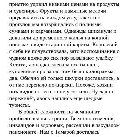
приятно удивил низкими ценами на продукты
и сувениры. Фрукты и памятные мелочи
продавались на каждом углу, так что с
прогулок мы возвращались с полными
сумками и карманами. Однажды шиканули и
докатили до временного жилья на конной
повозке в виде старинной кареты. Королевой
я себя не почувствовала, зато воспоминания о
чудном вояже до сих пор вызывают улыбку.
Кстати, лошадка сжевала все бананы,
купленные про запас, там было килограмма
два. Обычно ей только шкурки доставались, а
от нас перепало по-царски. Похоже, хозяин
позавидовал - его-то не угостили. Ну ладно,
переживёт, авось нашлись ещё щедрые
туристы.
В общей сложности на чемпионат
прибыло человек триста. Всех спортсменов,
инвалидов и здоровых, расселили в захудалом
пансионате. Нам с Тамарой досталась