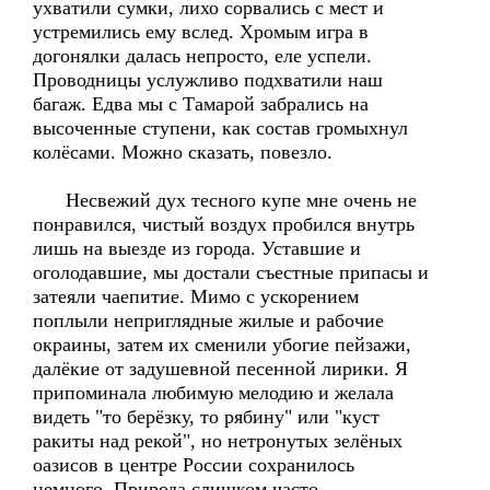
ухватили сумки, лихо сорвались с мест и
устремились ему вслед. Хромым игра в
догонялки далась непросто, еле успели.
Проводницы услужливо подхватили наш
багаж. Едва мы с Тамарой забрались на
высоченные ступени, как состав громыхнул
колёсами. Можно сказать, повезло.
Несвежий дух тесного купе мне очень не
понравился, чистый воздух пробился внутрь
лишь на выезде из города. Уставшие и
оголодавшие, мы достали съестные припасы и
затеяли чаепитие. Мимо с ускорением
поплыли неприглядные жилые и рабочие
окраины, затем их сменили убогие пейзажи,
далёкие от задушевной песенной лирики. Я
припоминала любимую мелодию и желала
видеть "то берёзку, то рябину" или "куст
ракиты над рекой", но нетронутых зелёных
оазисов в центре России сохранилось
немного. Природа слишком часто