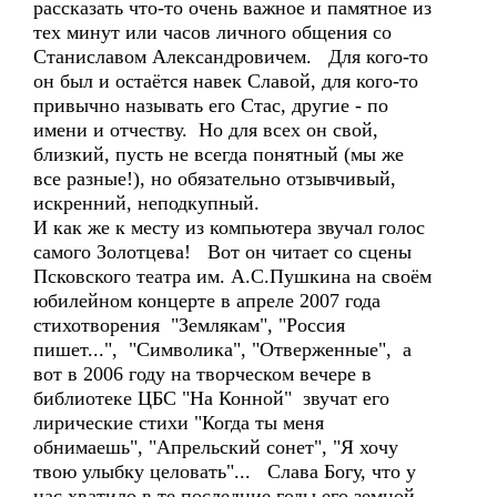
рассказать что-то очень важное и памятное из
тех минут или часов личного общения со
Станиславом Александровичем. Для кого-то
он был и остаётся навек Славой, для кого-то
привычно называть его Стас, другие - по
имени и отчеству. Но для всех он свой,
близкий, пусть не всегда понятный (мы же
все разные!), но обязательно отзывчивый,
искренний, неподкупный.
И как же к месту из компьютера звучал голос
самого Золотцева! Вот он читает со сцены
Псковского театра им. А.С.Пушкина на своём
юбилейном концерте в апреле 2007 года
стихотворения "Землякам", "Россия
пишет...", "Символика", "Отверженные", а
вот в 2006 году на творческом вечере в
библиотеке ЦБС "На Конной" звучат его
лирические стихи "Когда ты меня
обнимаешь", "Апрельский сонет", "Я хочу
твою улыбку целовать"... Слава Богу, что у
нас хватило в те последние годы его земной