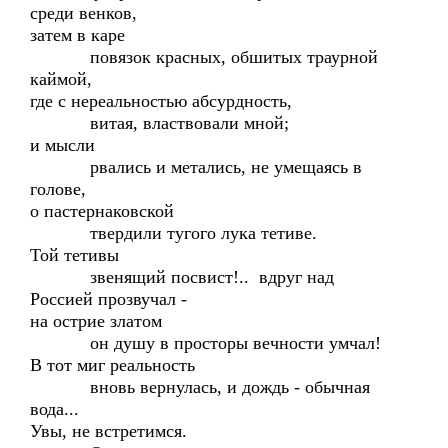
среди венков,
затем в каре
повязок красных, обшитых траурной
каймой,
где с нереальностью абсурдность,
витая, властвовали мной;
и мысли
рвались и метались, не умещаясь в
голове,
о пастернаковской
твердили тугого лука тетиве.
Той тетивы
звенящий посвист!.. вдруг над
Россией прозвучал -
на острие златом
он душу в просторы вечности умчал!
В тот миг реальность
вновь вернулась, и дождь - обычная
вода...
Увы, не встретимся.