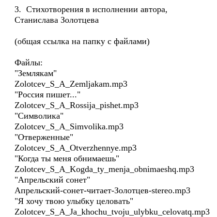
3. Стихотворения в исполнении автора,
Станислава Золотцева
(общая ссылка на папку с файлами)
Файлы:
"Землякам"
Zolotcev_S_A_Zemljakam.mp3
"Россия пишет..."
Zolotcev_S_A_Rossija_pishet.mp3
"Символика"
Zolotcev_S_A_Simvolika.mp3
"Отверженные"
Zolotcev_S_A_Otverzhennye.mp3
"Когда ты меня обнимаешь"
Zolotcev_S_A_Kogda_ty_menja_obnimaeshq.mp3
"Апрельский сонет"
Апрельский-сонет-читает-Золотцев-stereo.mp3
"Я хочу твою улыбку целовать"
Zolotcev_S_A_Ja_khochu_tvoju_ulybku_celovatq.mp3