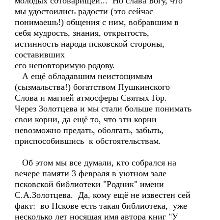
молодых сотоварищей... Но слава Богу, что
мы удостоились радости (это сейчас
понимаешь!) общения с ним, вобравшим в
себя мудрость, знания, открытость,
истинность народа псковской стороны,
составивших
его неповторимую родову.
А ещё обладавшим неистощимым
(сызмальства!) богатством Пушкинского
Слова и магией атмосферы Святых Гор.
Через Золотцева и мы стали больше понимать
свои корни, да ещё то, что эти корни
невозможно предать, оболгать, забыть,
приспособившись к обстоятельствам.
Об этом мы все думали, кто собрался на
вечере памяти 3 февраля в уютном зале
псковской библиотеки "Родник" имени
С.А.Золотцева. Да, кому ещё не известен сей
факт: во Пскове есть такая библиотека, уже
несколько лет носящая имя автора книг "У