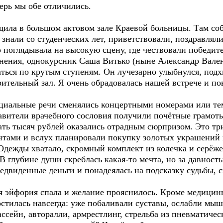
ерь мы обе отличились.
а в большом актовом зале Краевой больницы. Там со
знали со студенческих лет, приветствовали, поздравляли
 поглядывала на высокую сцену, где чествовали победите
анения, однокурсник Саша Витько (ныне Александр Вален
ться по крутым ступеням. Он лучезарно улыбнулся, под
 зрительный зал. Я очень обрадовалась нашей встрече и
альные речи сменялись концертными номерами или те
авители врачебного сословия получили почётные грамот
ать тысяч рублей оказались отрадным сюрпризом. Это тр
ентами и вслух планировали покупку золотых украшений
 Одежды хватало, скромный комплект из колечка и серёж
 В глубине души скреблась какая-то мечта, но за давност
едвиденные деньги и понадеялась на подсказку судьбы, 
эйфория спала и желание прояснилось. Кроме медицины,
стилась навсегда: уже побаливали суставы, ослабли мыш
ссейн, авторалли, армрестлинг, стрельба из пневматическ