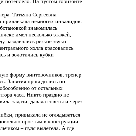
уди потеплело. На пустом горизонте
ера. Татьяна Сергеевна
а привлекала немногих инвалидов.
обстановкой знакомилась
плекс имел несколько этажей,
у раздавались резкие звуки
ентрального холла красовались
сь и золотились кубки
ную форму винтовочников, тренер
ось. Занятия проводились по
обособленно от остальных
лтора часа. Никто праздно не
ила задачи, давала советы и через
бки, привыкала не оглядываться
довольно простым в конструкции
льчиком – пуля вылетела. А где