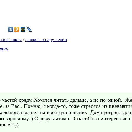
5
стить анонс
/
Заявить о нарушении
енко
частей кряду..Хочется читать дальше, а не по одной.. Жа
е. за Вас.. Помню, я когда-то, тоже стреляла из пневмат
коле,когда вышел на военную пенсию.. Дома устроил для 
 по взрослому..) С результатами.. Спасибо за интересные
вает..))