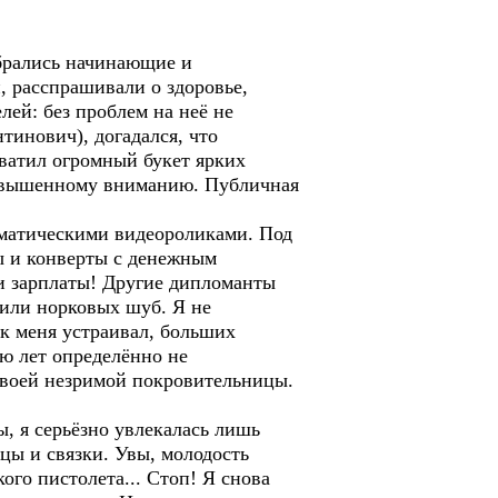
брались начинающие и
, расспрашивали о здоровье,
лей: без проблем на неё не
тинович), догадался, что
хватил огромный букет ярких
 повышенному вниманию. Публичная
матическими видеороликами. Под
ы и конверты с денежным
и зарплаты! Другие дипломанты
 или норковых шуб. Я не
ек меня устраивал, больших
ью лет определённо не
своей незримой покровительницы.
 я серьёзно увлекалась лишь
цы и связки. Увы, молодость
ого пистолета... Стоп! Я снова