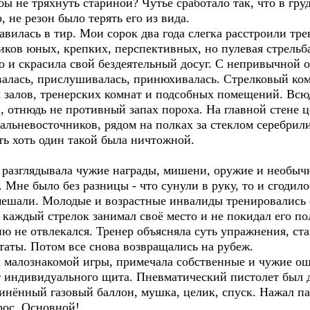
бы не тряхнуть стариной? Чутьё сработало так, что в гр
 не резон было терять его из вида.
лась в тир. Мои сорок два года слегка расстроили трен
иков юных, крепких, перспективных, но пулевая стрельб
о и скрасила свой бездеятельный досуг. С непривычной 
алась, прислушивалась, принюхивалась. Стрелковый ком
залов, тренерских комнат и подсобных помещений. Всюд
 отнюдь не противный запах пороха. На главной стене ц
льневосточников, рядом на полках за стеклом серебрили
ть хоть один такой была ничтожной.
разглядывала чужие награды, мишени, оружие и необыч
 Мне было без разницы - что сунули в руку, то и сгодил
мешали. Молодые и возрастные инвалиды тренировались 
каждый стрелок занимал своё место и не покидал его по
ю не отвлекался. Тренер объясняла суть упражнения, став
таты. Потом все снова возвращались на рубеж.
алознакомой игры, примечала собственные и чужие оши
т индивидуального щита. Пневматический пистолет был 
линённый газовый баллон, мушка, целик, спуск. Нажал па
рос. Основной!