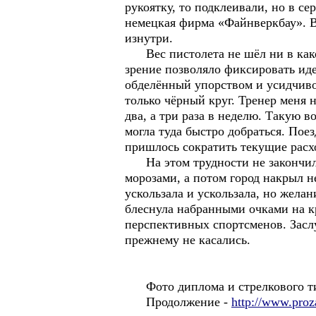
рукоятку, то подклеивали, но в с
немецкая фирма «Файнверкбау». В
изнутри.
Вес пистолета не шёл ни в какое 
зрение позволяло фиксировать ид
обделённый упорством и усидчиво
только чёрный круг. Тренер меня
два, а три раза в неделю. Такую в
могла туда быстро добраться. По
пришлось сократить текущие расх
На этом трудности не закончилис
морозами, а потом город накрыл н
ускользала и ускользала, но жела
блеснула набранными очками на кр
перспективных спортсменов. Засл
прежнему не касались.
Фото диплома и стрелкового тир
Продолжение -
http://www.proz