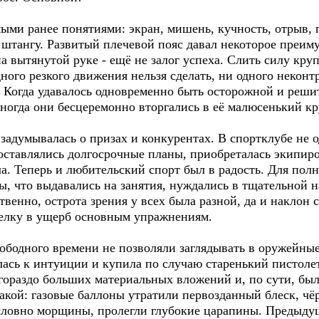
 ранее понятиями: экран, мишень, кучность, отрыв, пр
ь штангу. Развитый плечевой пояс давал некоторое преим
а вытянутой руке - ещё не залог успеха. Слить силу кр
одного резкого движения нельзя сделать, ни одного некон
 Когда удавалось одновременно быть осторожной и реши
Иногда они бесцеремонно вторгались в её малюсенький к
думывалась о призах и конкурентах. В спортклубе не о
оставлялись долгосрочные планы, приобреталась экипиро
а. Теперь и любительский спорт был в радость. Для полн
ы, что выдавались на занятия, нуждались в тщательной н
твенно, острота зрения у всех была разной, да и наклон 
релку в ущерб основным упражнениям.
дного времени не позволяли заглядывать в оружейные 
ась к интуиции и купила по случаю старенький пистоле
гораздо больших материальных вложений и, по сути, был
акой: газовые баллоны утратили первозданный блеск, чё
, словно морщины, пролегли глубокие царапины. Предыду