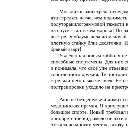
Моя жизнь запестрела неведомыми
что стрелять легче, чем поднимат
полуторакилограммовой тяжести н
на спуск - вот в чём морока! Ни 
выстрел я обдумывала до мелочей.
плотную стайку близ десяточки. 
бравый азарт!
Увлечённая новым хобби, я не за
способные спортсмены. Для них с
и понимала, что своё уже отъездил
собственного оружия. Те пистолет
стреляли несколько человек. Естес
полтренировки уходило на прист
Раньше безденежье и лимит свобо
медицинская премия. Я прислушал
большом спорте. Новый требовал 
приобретение вид имело не ахти к
отстала во многих местах, всюду