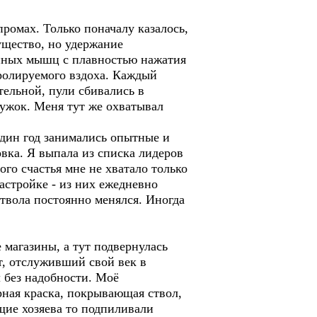
омах. Только поначалу казалось,
ущество, но удержание
упных мышц с плавностью нажатия
тролируемого вздоха. Каждый
тельной, пули сбивались в
ружок. Меня тут же охватывал
дин год занимались опытные и
вка. Я выпала из списка лидеров
ого счастья мне не хватало только
астройке - из них ежедневно
ствола постоянно менялся. Иногда
магазины, а тут подвернулась
т, отслуживший свой век в
 без надобности. Моё
рная краска, покрывающая ствол,
щие хозяева то подпиливали