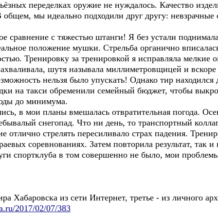
ерьёзных переделках оружие не нуждалось. Качество издел
 общем, мы идеально подходили друг другу: невзрачные
сравнение с тяжестью штанги! Я без устали поднимала и
еальное положение мушки. Стрельба органично вписалась
стью. Тренировку за тренировкой я исправляла мелкие 
 нахваливала, шутя называла миллиметровщицей и вскоре
озможность нельзя было упускать! Однако тир находился 
ездки на такси обременили семейный бюджет, чтобы выкр
оды до минимума.
ь, в мои планы вмешалась отвратительная погода. Осен
ебывалый снегопад. Что ни день, то транспортный колла
ние отлично стрелять пересиливало страх падения. Тренир
аевых соревнованиях. Затем повторила результат, так и
уги спортклуба в том совершенно не было, мои проблемы
а Хабаровска из сети Интернет, третье - из личного 
a.ru/2017/02/07/383