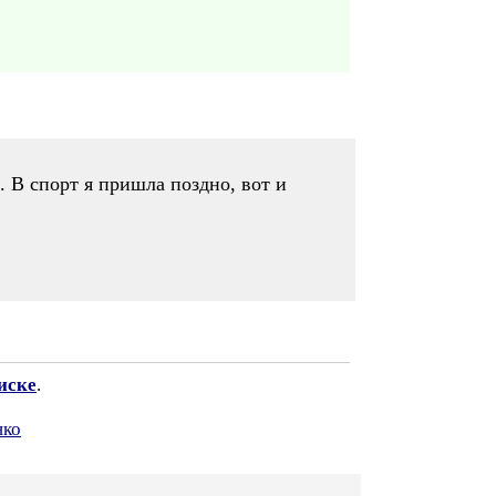
. В спорт я пришла поздно, вот и
иске
.
нко