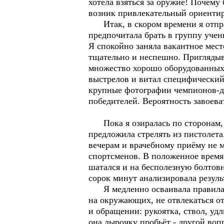
хотела взяться за оружие! Почему 
возник привлекательный ориентир,
Итак, в скором времени я отправи
предпочитала брать в группу учен
Я спокойно заняла вакантное мест
тщательно и неспешно. Приглядыв
множество хорошо оборудованных 
выстрелов и витал специфический,
крупные фотографии чемпионов-да
победителей. Вероятность завоева
Пока я озиралась по сторонам, 
предложила стрелять из пистолета.
вечерам и врачебному приёму не 
спортсменов. В положенное время 
шатался и на бесполезную болтовн
сорок минут анализировала резуль
Я медленно осваивала правила м
на окружающих, не отвлекаться о
и обращении: рукоятка, ствол, уд
она дырочку пробьёт - другой воп