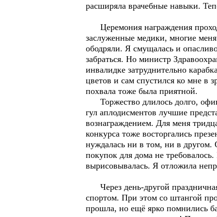
расширяла врачебные навыки. Теп
Церемония награждения проходил
заслуженные медики, многие меня 
ободряли. Я смущалась и опасливо
забраться. Но министр Здравоохр
инвалидке затруднительно карабка
цветов и сам спустился ко мне в
похвала тоже была приятной.
Торжество длилось долго, офици
гул аплодисментов лучшие предст
вознаграждением. Для меня тридц
конкурса тоже восторгались през
нуждалась ни в том, ни в другом.
покупок для дома не требовалось.
вырисовывалась. Я отложила непр
Через день-другой праздничная 
спортом. При этом со штангой про
прошла, но ещё ярко помнились ба