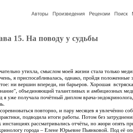
Авторы
Произведения
Рецензии
Поиск
ава 15. На поводу у судьбы
тельно утихла, смыслом моей жизни стала только меди
чень, я приспосабливалась, однако, пройдя положенные э
стое: ни вершин впереди, ни барьеров. Хорошая встряск
нание", объединяющий талантливых и амбициозных медик
д я уже получала почётный диплом врача-эндокринолога,
ль.
ревноваться повторно, и пару месяцев я увлечённо соби
рактики, подводила итоги работы. Потом без затруднени
х инстанциях рассматривались отчёты, но жюри опять пр
кринологу города – Елене Юрьевне Пьянковой. Под её оп