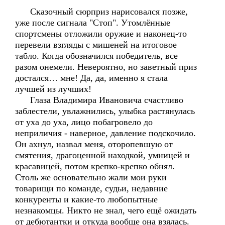
Сказочный сюрприз нарисовался позже,
уже после сигнала "Стоп". Утомлённые
спортсмены отложили оружие и наконец-то
перевели взгляды с мишеней на итоговое
табло. Когда обозначился победитель, все
разом онемели. Невероятно, но заветный приз
достался… мне! Да, да, именно я стала
лучшей из лучших!
Глаза Владимира Ивановича счастливо
заблестели, увлажнились, улыбка растянулась
от уха до уха, лицо побагровело до
неприличия - наверное, давление подскочило.
Он ахнул, назвал меня, оторопевшую от
смятения, драгоценной находкой, умницей и
красавицей, потом крепко-крепко обнял.
Столь же основательно жали мои руки
товарищи по команде, судьи, недавние
конкуренты и какие-то любопытные
незнакомцы. Никто не знал, чего ещё ожидать
от дебютантки и откуда вообще она взялась.