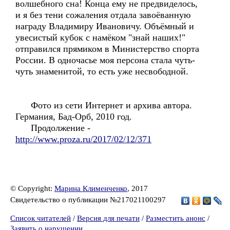
волшебного сна! Конца ему не предвиделось,
и я без тени сожаления отдала завоёванную
награду Владимиру Ивановичу. Объёмный и
увесистый кубок с намёком "знай наших!"
отправился прямиком в Министерство спорта
России. В одночасье моя персона стала чуть-
чуть знаменитой, то есть уже несвободной.
Фото из сети Интернет и архива автора.
Германия, Бад-Орб, 2010 год.
Продолжение -
http://www.proza.ru/2017/02/12/371
© Copyright:
Марина Клименченко
, 2017
Свидетельство о публикации №217021100297
Список читателей
/
Версия для печати
/
Разместить анонс
/
Заявить о нарушении