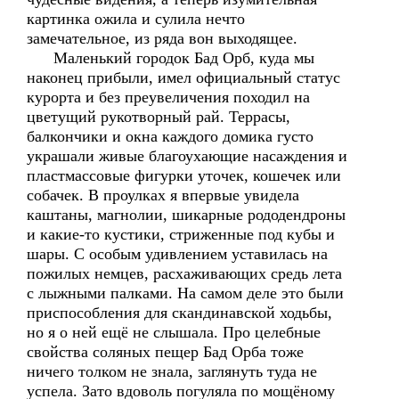
картинка ожила и сулила нечто
замечательное, из ряда вон выходящее.
Маленький городок Бад Орб, куда мы
наконец прибыли, имел официальный статус
курорта и без преувеличения походил на
цветущий рукотворный рай. Террасы,
балкончики и окна каждого домика густо
украшали живые благоухающие насаждения и
пластмассовые фигурки уточек, кошечек или
собачек. В проулках я впервые увидела
каштаны, магнолии, шикарные рододендроны
и какие-то кустики, стриженные под кубы и
шары. С особым удивлением уставилась на
пожилых немцев, расхаживающих средь лета
с лыжными палками. На самом деле это были
приспособления для скандинавской ходьбы,
но я о ней ещё не слышала. Про целебные
свойства соляных пещер Бад Орба тоже
ничего толком не знала, заглянуть туда не
успела. Зато вдоволь погуляла по мощёному