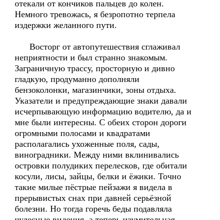
отекали от кончиков пальцев до колен.
Немного тревожась, я безропотно терпела
издержки желанного пути.
Восторг от автопутешествия сглаживал
неприятности и был странно знакомым.
Заграничную трассу, просторную и дивно
гладкую, продуманно дополняли
бензоколонки, магазинчики, зоны отдыха.
Указатели и предупреждающие знаки давали
исчерпывающую информацию водителю, да и
мне были интересны. С обеих сторон дороги
огромными полосами и квадратами
располагались ухоженные поля, сады,
виноградники. Между ними вклинивались
островки полудиких перелесков, где обитали
косули, лисы, зайцы, белки и ёжики. Точно
такие милые пёстрые пейзажи я видела в
прерывистых снах при давней серьёзной
болезни. Но тогда горечь беды подавляла
чудесные видения, а теперь изумительная