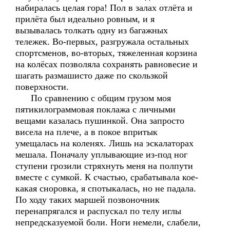
набиралась целая гора! Пол в залах отлёта и
прилёта был идеально ровным, и я
вызывалась толкать одну из багажных
тележек. Во-первых, разгружала остальных
спортсменов, во-вторых, тяжеленная корзина
на колёсах позволяла сохранять равновесие и
шагать размашисто даже по скользкой
поверхности.
По сравнению с общим грузом моя
пятикилограммовая поклажа с личными
вещами казалась пушинкой. Она запросто
висела на плече, а в покое впритык
умещалась на коленях. Лишь на эскалаторах
мешала. Поначалу уплывающие из-под ног
ступени грозили стряхнуть меня на полпути
вместе с сумкой. К счастью, срабатывала кое-
какая сноровка, я спотыкалась, но не падала.
По ходу таких маршей позвоночник
перенапрягался и распускал по телу иглы
непредсказуемой боли. Ноги немели, слабели,