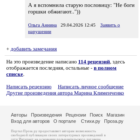
А я вспомнила старую пословицу: "Не боги
горшки обжигают.."))
Ольга Аннина
29.04.2026 12:45
Заявить о
нарушении
+
добавить замечания
На это произведение написано
114 рецензий
, здесь
отображается последняя, остальные -
в полном
списке
.
Написать рецензию
Написать личное сообщение
Другие произведения автора Марина Клименченко
Авторы
Произведения
Рецензии
Поиск
Магазин
Вход для авторов
О портале
Стихи.ру
Проза.ру
Портал Проза.ру предоставляет авторам возможность
свободной публикации своих литературных произведений в
сети Интернет на основании
пользовательского договора
.