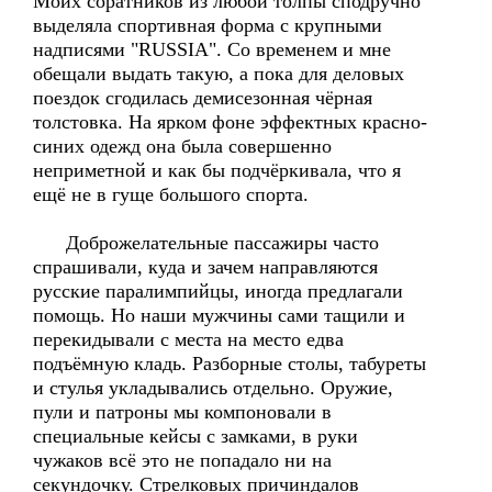
Моих соратников из любой толпы сподручно
выделяла спортивная форма с крупными
надписями "RUSSIA". Со временем и мне
обещали выдать такую, а пока для деловых
поездок сгодилась демисезонная чёрная
толстовка. На ярком фоне эффектных красно-
синих одежд она была совершенно
неприметной и как бы подчёркивала, что я
ещё не в гуще большого спорта.
Доброжелательные пассажиры часто
спрашивали, куда и зачем направляются
русские паралимпийцы, иногда предлагали
помощь. Но наши мужчины сами тащили и
перекидывали с места на место едва
подъёмную кладь. Разборные столы, табуреты
и стулья укладывались отдельно. Оружие,
пули и патроны мы компоновали в
специальные кейсы с замками, в руки
чужаков всё это не попадало ни на
секундочку. Стрелковых причиндалов