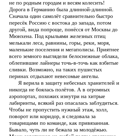
не по родным городам и весям колесить!
Дорога в Германию была длинной-длинной.
Сначала один самолёт сравнительно быстро
пересёк Россию с востока до запада, потом
другой, вида попроще, понёсся от Москвы до
Мюнхена. Под крыльями железных птиц
мелькали леса, равнины, горы, реки, моря,
маленькие поселения и мегаполисы. Приятнее
всего земного выглядели белоснежные облака,
облепившие лайнеры точь-в-точь как взбитые
сливки. Возможно, на таких пушистых
перинах отдыхают невесомые ангелы.
Я верила в защиту небесных хранителей и
никогда не боялась полётов. А в огромных
аэропортах, похожих изнутри на хитрые
лабиринты, всякий раз опасалась заблудиться.
Чтобы не пропустить нужный этаж, холл,
поворот или коридор, я следовала за
товарищами по команде, как привязанная.
Бывало, чуть ли не бежала за молодёжью.