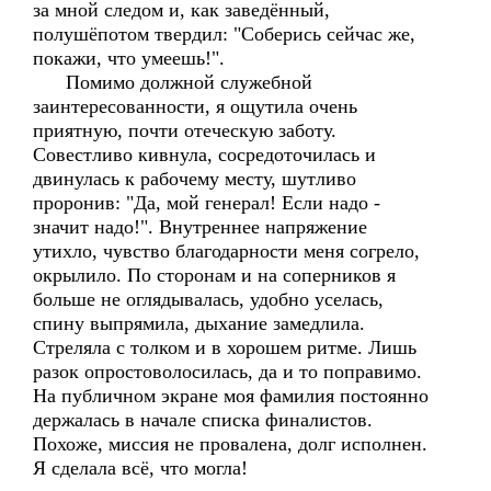
за мной следом и, как заведённый,
полушёпотом твердил: "Соберись сейчас же,
покажи, что умеешь!".
Помимо должной служебной
заинтересованности, я ощутила очень
приятную, почти отеческую заботу.
Совестливо кивнула, сосредоточилась и
двинулась к рабочему месту, шутливо
проронив: "Да, мой генерал! Если надо -
значит надо!". Внутреннее напряжение
утихло, чувство благодарности меня согрело,
окрылило. По сторонам и на соперников я
больше не оглядывалась, удобно уселась,
спину выпрямила, дыхание замедлила.
Стреляла с толком и в хорошем ритме. Лишь
разок опростоволосилась, да и то поправимо.
На публичном экране моя фамилия постоянно
держалась в начале списка финалистов.
Похоже, миссия не провалена, долг исполнен.
Я сделала всё, что могла!