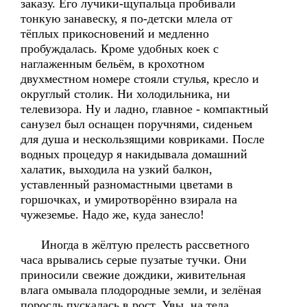
заказу. Его лучики-щупальца пробивали
тонкую занавеску, я по-детски млела от
тёплых прикосновений и медленно
пробуждалась. Кроме удобных коек с
наглаженным бельём, в крохотном
двухместном номере стояли стулья, кресло и
округлый столик. Ни холодильника, ни
телевизора. Ну и ладно, главное - компактный
санузел был оснащен поручнями, сиденьем
для душа и нескользящими ковриками. После
водных процедур я накидывала домашний
халатик, выходила на узкий балкон,
уставленный разномастными цветами в
горшочках, и умиротворённо взирала на
чужеземье. Надо же, куда занесло!
Иногда в жёлтую прелесть рассветного
часа врывались серые пузатые тучки. Они
приносили свежие дождики, живительная
влага омывала плодородные земли, и зелёная
поросль пускалась в рост. Увы, на тела