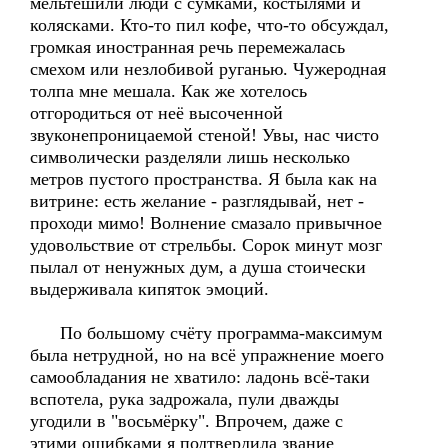
мельтешили люди с сумками, костылями и
колясками. Кто-то пил кофе, что-то обсуждал,
громкая иностранная речь перемежалась
смехом или незлобивой руганью. Чужеродная
толпа мне мешала. Как же хотелось
отгородиться от неё высоченной
звуконепроницаемой стеной! Увы, нас чисто
символически разделяли лишь несколько
метров пустого пространства. Я была как на
витрине: есть желание - разглядывай, нет -
проходи мимо! Волнение смазало привычное
удовольствие от стрельбы. Сорок минут мозг
пылал от ненужных дум, а душа стоически
выдерживала кипяток эмоций.
По большому счёту программа-максимум
была нетрудной, но на всё упражнение моего
самообладания не хватило: ладонь всё-таки
вспотела, рука задрожала, пули дважды
угодили в "восьмёрку". Впрочем, даже с
этими ошибками я подтвердила звание