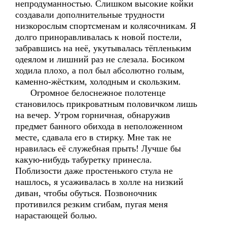
непродуманностью. Слишком высокие койки
создавали дополнительные трудности
низкорослым спортсменам и колясочникам. Я
долго приноравливалась к новой постели,
забравшись на неё, укутывалась тёпленьким
одеялом и лишний раз не слезала. Босиком
ходила плохо, а пол был абсолютно голым,
каменно-жёстким, холодным и скользким.
Огромное белоснежное полотенце
становилось прикроватным половичком лишь
на вечер. Утром горничная, обнаружив
предмет банного обихода в неположенном
месте, сдавала его в стирку. Мне так не
нравилась её служебная прыть! Лучше бы
какую-нибудь табуретку принесла.
Поблизости даже простенького стула не
нашлось, я усаживалась в холле на низкий
диван, чтобы обуться. Позвоночник
противился резким сгибам, пугая меня
нарастающей болью.