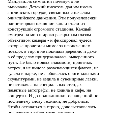
Мандевилль симпатий почему-то не
вызывали. Детский писатель дал им имена
английских городов, связанных с началом
олимпийского движения. Эти получеловечки
олицетворяли ожившие капли стали из
конструкций огромного стадиона. Каждый
смотрел на мир широко раскрытым глазом -
объективом камеры - и фиксировал чудеса,
которые пролетали мимо: за исключением
поездок в тир, я не покидала деревню и даже
в её пределах придерживалась выверенного
пути. Не было новых знакомств, приятных
встреч, я не видела развевающихся флагов, не
гуляла в парке, не любовалась оригинальными
скульптурами, не ездила в сувенирные лавки,
не оставляла на специальных стендах
памятные автографы, не ходила в кафе, на
концерты. И до поликлиники, оснащенной по
последнему слову техники, не добралась.
Чтобы оставаться в строю, довольствовалась
подручными таблетками, уколами,