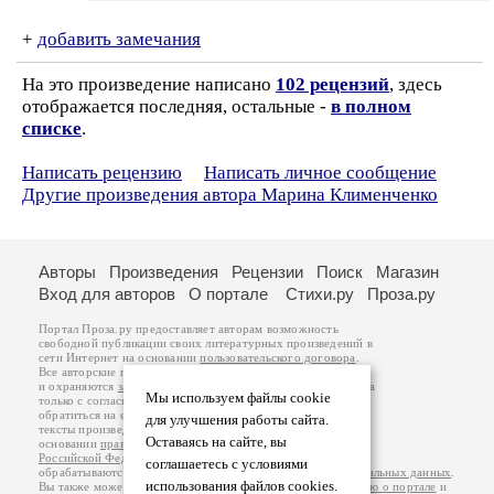
+
добавить замечания
На это произведение написано
102 рецензий
, здесь
отображается последняя, остальные -
в полном
списке
.
Написать рецензию
Написать личное сообщение
Другие произведения автора Марина Клименченко
Авторы
Произведения
Рецензии
Поиск
Магазин
Вход для авторов
О портале
Стихи.ру
Проза.ру
Портал Проза.ру предоставляет авторам возможность
свободной публикации своих литературных произведений в
сети Интернет на основании
пользовательского договора
.
Все авторские права на произведения принадлежат авторам
и охраняются
законом
. Перепечатка произведений возможна
Мы используем файлы cookie
только с согласия его автора, к которому вы можете
обратиться на его авторской странице. Ответственность за
для улучшения работы сайта.
тексты произведений авторы несут самостоятельно на
Оставаясь на сайте, вы
основании
правил публикации
и
законодательства
Российской Федерации
. Данные пользователей
соглашаетесь с условиями
обрабатываются на основании
Политики обработки персональных данных
.
использования файлов cookies.
Вы также можете посмотреть более подробную
информацию о портале
и