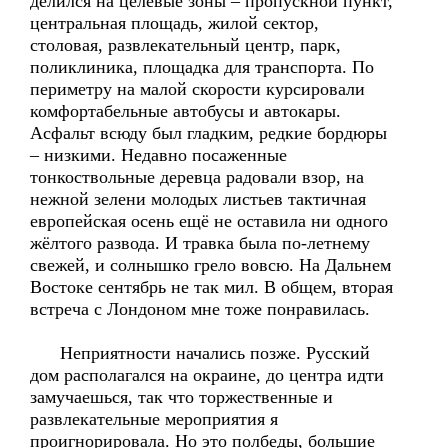
делился на целевые зоны – пропускной пункт,
центральная площадь, жилой сектор,
столовая, развлекательный центр, парк,
поликлиника, площадка для транспорта. По
периметру на малой скорости курсировали
комфортабельные автобусы и автокары.
Асфальт всюду был гладким, редкие бордюры
– низкими. Недавно посаженные
тонкоствольные деревца радовали взор, на
нежной зелени молодых листьев тактичная
европейская осень ещё не оставила ни одного
жёлтого развода. И травка была по-летнему
свежей, и солнышко грело вовсю. На Дальнем
Востоке сентябрь не так мил. В общем, вторая
встреча с Лондоном мне тоже понравилась.
Неприятности начались позже. Русский
дом располагался на окраине, до центра идти
замучаешься, так что торжественные и
развлекательные мероприятия я
проигнорировала. Но это полбеды, большие