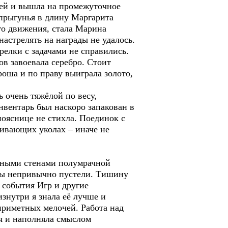
лей и вышла на промежуточное
 прыгунья в длину Маргарита
го движения, стала Марина
настрелять на награды не удалось.
елки с задачами не справились.
ов завоевала серебро. Стоит
оша и по праву выиграла золото,
 очень тяжёлой по весу,
нвентарь был наскоро запакован в
пояснице не стихла. Поединок с
оливающих уколах – иначе не
дными стенами полумрачной
оры непривычно пустели. Тишину
 события Игр и другие
знутри я знала её лучше и
приметных мелочей. Работа над
я и наполняла смыслом