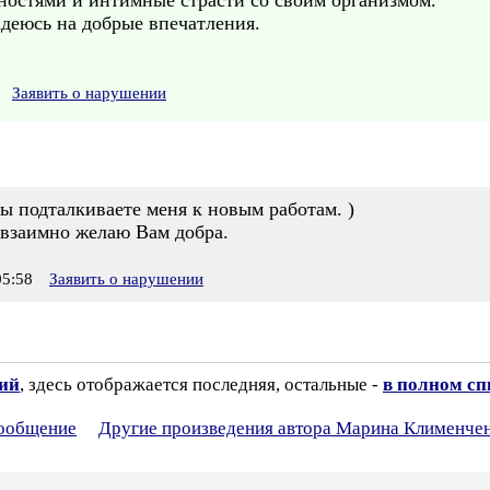
ностями и интимные страсти со своим организмом.
адеюсь на добрые впечатления.
Заявить о нарушении
ы подталкиваете меня к новым работам. )
 взаимно желаю Вам добра.
5:58
Заявить о нарушении
зий
, здесь отображается последняя, остальные -
в полном сп
сообщение
Другие произведения автора Марина Клименче