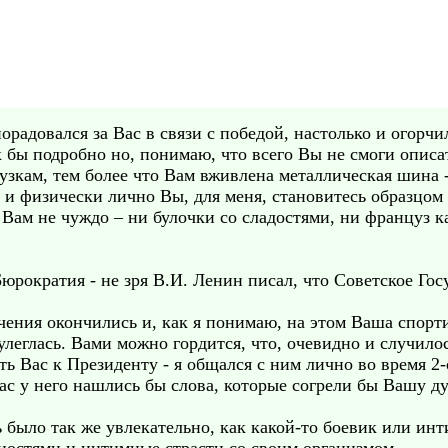
порадовался за Вас в связи с победой, настолько и огорч
 бы подробно но, понимаю, что всего Вы не смоги описат
узкам, тем более что Вам вживлена металлическая шина 
о и физически лично Вы, для меня, становитесь образцо
 Вам не чуждо – ни булочки со сладостями, ни француз к
 Бюрократия - не зря В.И. Ленин писал, что Советское Го
ения окончились и, как я понимаю, на этом Ваша спорти
леглась. Вами можно гордится, что, очевидно и случило
ть Вас к Президенту - я общался с ним лично во время 2
ас у него нашлись бы слова, которые согрели бы Вашу д
 было так же увлекательно, как какой-то боевик или инт