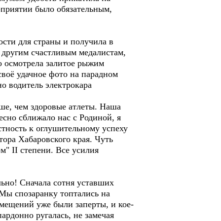
оприятии было обязательным,
сти для страны и получила в
к другим счастливым медалистам,
о осмотрела залитое рыжим
воё удачное фото на парадном
но водитель электрокара
е, чем здоровые атлеты. Наша
тесно сближало нас с Родиной, я
стность к оглушительному успеху
ора Хабаровского края. Чуть
м" II степени. Все усилия
ьно! Сначала сотня уставших
 Мы спозаранку топтались на
омещений уже были заперты, и кое-
пардонно ругалась, не замечая