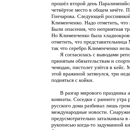
прошёл второй день Паралимпийс
четвёртое место в общем зачёте.
Гончарова. Следующей россиянкой
Клименченко. Надо отметить, что 
Были опасения, что неприятная тр
Но Клименченко была хладнокровна
отметить, что представительница
так что серебро Клименченко нель
Я согласилась с выводами репорт
принятым обязательствам и спорт
чемодан, пистолет улёгся в кейс.
этой вражиной затянулся, три нед
подняться с койки.
В разгар мирового праздника ан
комнаты. Соседки с раннего утра 
русского дома разбивал лишь гро
международные новости. Снаружи 
предусмотрительно заталкивала в 
рукописью когда-то задуманной к