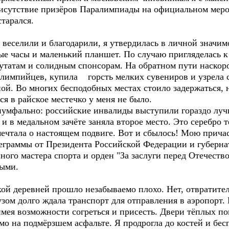
рисутствие призёров Паралимпиады на официальном мер
тарался.
еселили и благодарили, я утвердилась в личной значимо
ные часы и маленький планшет. По случаю пригляделась 
татам и солидным спонсорам. На обратном пути наскор
лимпийцев, купила горсть мелких сувениров и узрела с
ной. Во многих бесподобных местах стоило задержаться, 
ся в райское местечко у меня не было.
фально: российские инвалиды выступили гораздо лучш
 и в медальном зачёте заняла второе место. Это серебро 
мечтала о настоящем подвиге. Вот и сбылось! Мою прича
еграммы от Президента Российской Федерации и губернат
ого мастера спорта и орден "За заслуги перед Отечество
ными.
деревней прошло незабываемо плохо. Нет, отвратител
зом долго ждала транспорт для отправления в аэропорт.
 имея возможности согреться и присесть. Двери тёплых п
мо на подмёрзшем асфальте. Я продрогла до костей и бес