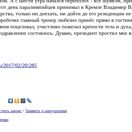
. А с шести утра начался переполох - все шумели, при
 тот день паралимпийцев принимал в Кремле Владимир 
ства, только ни доехать, ни дойти до его резиденции не 
оробочке главный тренер любезно принёс прямо в гости
еня поцеловал, участливо пожелал крепости тела и духа
здравление состоялось. Думаю, президент простил мне 
ru/2017/02/20/285
7
стить анонс
/
Заявить о нарушении
енко