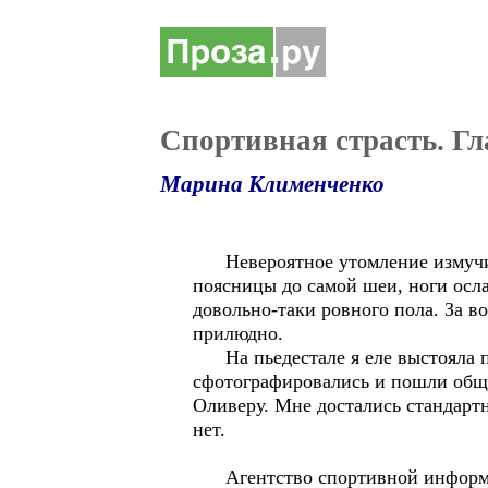
Спортивная страсть. Гл
Марина Клименченко
Невероятное утомление измучило 
поясницы до самой шеи, ноги осла
довольно-таки ровного пола. За в
прилюдно.
На пьедестале я еле выстояла п
сфотографировались и пошли обща
Оливеру. Мне достались стандартн
нет.
Агентство спортивной информаци