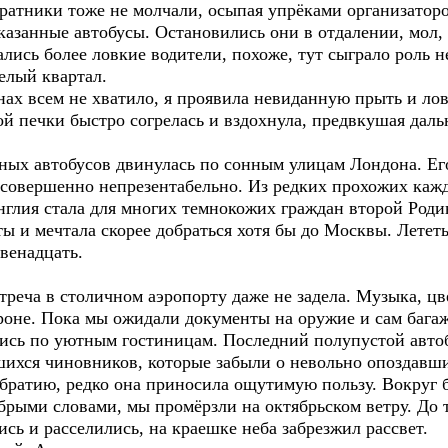
ратники тоже не молчали, осыпая упрёками организатор
азанные автобусы. Остановились они в отдалении, мол, 
лись более ловкие водители, похоже, тут сыграло роль 
елый квартал.
всем не хватило, я проявила невиданную прыть и ловк
й печки быстро согрелась и вздохнула, предвкушая даль
 автобусов двинулась по сонным улицам Лондона. Его 
совершенно непрезентабельно. Из редких прохожих каж
нглия стала для многих темнокожих граждан второй Роди
ы и мечтала скорее добраться хотя бы до Москвы. Летет
двенадцать.
ча в столичном аэропорту даже не задела. Музыка, цв
роне. Пока мы ожидали документы на оружие и сам бага
лись по уютным гостиницам. Последний полупустой авто
хся чиновников, которые забыли о невольно опоздавших.
ратию, редко она приносила ощутимую пользу. Вокруг 
рыми словами, мы промёрзли на октябрьском ветру. До 
сь и расселились, на краешке неба забрезжил рассвет.