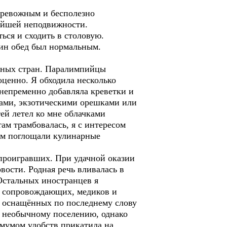
тревожным и бесполезно
нейшей неподвижности.
ься и сходить в столовую.
дин обед был нормальным.
зных стран. Паралимпийцы
оценно. Я обходила несколько
непременно добавляла креветки и
тами, экзотическими орешками или
ей летел ко мне облачками
там трамбовалась, я с интересом
том поглощали кулинарные
роигравших. При удачной оказии
ости. Родная речь вливалась в
Остальных иностранцев я
ет сопровождающих, медиков и
, оснащённых по последнему слову
о необычному поселению, однако
имумом удобств прикатила на