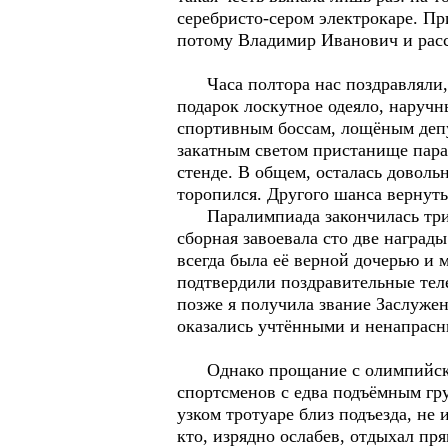
серебристо-сером электрокаре. П
потому Владимир Иванович и расс
Часа полтора нас поздравляли, в
подарок лоскутное одеяло, наруч
спортивным боссам, лощёным депу
закатным светом пристанище пара
стенде. В общем, осталась доволь
торопился. Другого шанса вернуть
Паралимпиада закончилась триум
сборная завоевала сто две награды
всегда была её верной дочерью и 
подтвердили поздравительные тел
позже я получила звание Заслуженн
оказались учтёнными и ненапрас
Однако прощание с олимпийской 
спортсменов с едва подъёмным гру
узком тротуаре близ подъезда, не
кто, изрядно ослабев, отдыхал пря