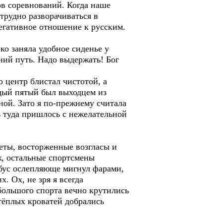
ов соревнований. Когда наше
трудно разворачиваться в
негативное отношение к русским.
о заняла удобное сиденье у
ний путь. Надо выдержать! Бог
центр блистал чистотой, а
дый пятый был выходцем из
ной. Зато я по-прежнему считала
ь туда пришлось с нежелательной
еты, восторженные возгласы и
ж, остальные спортсмены
бус ослепляюще мигнул фарами,
 Ох, не зря я всегда
большого спорта вечно крутились
тёплых кроватей добрались