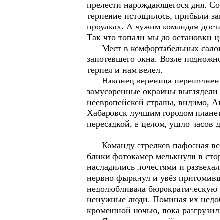
прелести нарождающегося дня. Со
терпение истощилось, прибыли зак
проулках. А чужим командам доста
Так что топали мы до остановки ц
Мест в комфортабельных салонах 
запотевшего окна. Возле подножно
терпел и нам велел.
Наконец вереница переполненных
замусоренные окраины выглядели 
неевропейской страны, видимо, А
Хабаровск лучшим городом планет
пересадкой, в целом, ушло часов 
Команду стрелков пафосная встре
блики фотокамер мелькнули в сто
насладились почестями и разъеха
нервно фыркнул и увёз притомивши
недолюбливала бюрократическую б
ненужные люди. Поминая их недоб
кромешной ночью, пока разгрузили