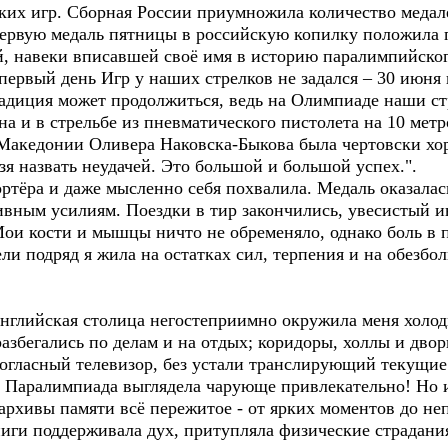
ких игр. Сборная России приумножила количество меда
 Первую медаль пятницы в российскую копилку положила
, навеки вписавшей своё имя в историю паралимпийско
первый день Игр у наших стрелков не задался – 30 июня 
адиция может продолжиться, ведь на Олимпиаде наши стр
 и в стрельбе из пневматического пистолета на 10 метр
 Македонии Оливера Наковска-Быкова была чертовски хор
зя назвать неудачей. Это большой и большой успех.".
ёра и даже мысленно себя похвалила. Медаль оказалась
ивным усилиям. Поездки в тир закончились, увесистый и
 Мои кости и мышцы ничто не обременяло, однако боль в 
ели подряд я жила на остатках сил, терпения и на обезб
глийская столица негостеприимно окружила меня холо
разбегались по делам и на отдых; коридоры, холлы и дв
могласный телевизор, без устали транслирующий текущие
Паралимпиада выглядела чарующе привлекательно! Но и
архивы памяти всё пережитое - от ярких моментов до не
ниги поддерживала дух, притупляла физические страдани