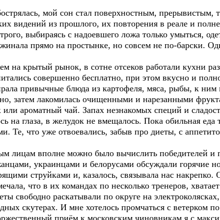
трялась, мой сон стал поверхностным, прерывистым, 
ких видений из прошлого, их повторения в реале и пол
ого, выбираясь с надоевшего ложа только умыться, одет
ужинала прямо на простынке, но совсем не по-барски. О
на крытый рынок, в сотне отсеков работали кухни ра
итались совершенно бесплатно, при этом вкусно и полн
рала привычные блюда из картофеля, мяса, рыбы, к ним 
ьно, затем лакомилась очищенными и нарезанными фрук
или ароматный чай. Запах незнакомых специй и сладост
сь на глаза, в желудок не вмещалось. Пока обильная еда 
и. Те, что уже отвоевались, забыв про диеты, с аппети
 лицам вполне можно было вычислить победителей и п
анцами, украинцами и белорусами обсуждали горячие нов
ящими струйками и, казалось, связывала нас накрепко. 
мечала, что в их командах по несколько тренеров, хвата
еты свободно раскатывали по округе на электроколясках
дных скутерах. И мне хотелось промчаться с ветерком п
 торжественный приём к московским чиновникам я с макс