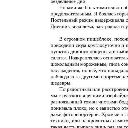
бездельные дни.
Ночами же боль томительно обос
продолжительным. Я боялась горь
Постельный режим выдерживала стр
Дневник вела лёжа, завтракала и 
В огромном пищеблоке, похожем 
приходили сюда круглосуточно и п
пунктов дивного общепита и выби
салаты. Подкреплялась основател
шоколадным мороженым, пила сок 
наслаждения, но всё, что попадало
наблюдала за другими спортсменам
шедевры.
По радостным или расстроенным
мы с русскоговорящими азербайдж
разноязычный гомон чистыми бодр
понимала плохо, но с завистью от
даже фоторепортёров. Хромые атл
техники, или на крохотных самохо
такая честь выпала лишь раз: на