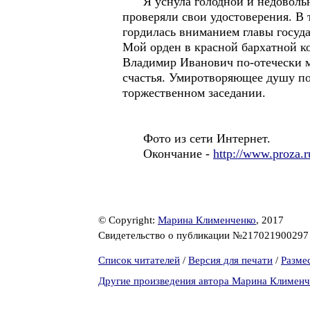
Я уснула голодной и недовольной
проверяли свои удостоверения. В
гордилась вниманием главы государ
Мой орден в красной бархатной к
Владимир Иванович по-отечески м
счастья. Умиротворяющее душу по
торжественном заседании.
Фото из сети Интернет.
Окончание -
http://www.proza.
© Copyright:
Марина Клименченко
, 2017
Свидетельство о публикации №21702190029
Список читателей
/
Версия для печати
/
Разме
Другие произведения автора Марина Клименч