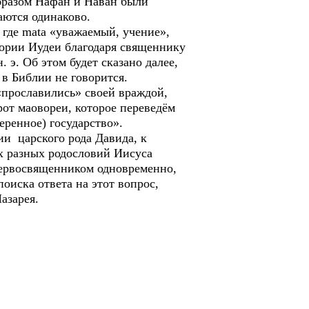
образом Нафан и Наван были
аются одинаково.
 где mata «уважаемый, учение»,
стории Иудеи благодаря священнику
 э. Об этом будет сказано далее,
 в Библии не говорится.
«прославились» своей враждой,
рот маовореи, которое переведём
веренное) государство».
и царского рода Давида, к
ух разных родословий Иисуса
 первосвященником одновременно,
поиска ответа на этот вопрос,
азарея.