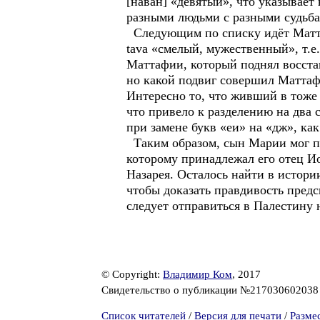
[наван] «девятый», что указывает
разными людьми с разными судьбам
Следующим по списку идёт Маттафа
tava «смелый, мужественный», т.е
Маттафии, который поднял восстани
но какой подвиг совершил Маттафи
Интересно то, что живший в тоже
что привело к разделению на два 
при замене букв «еи» на «дж», как
Таким образом, сын Марии мог пр
которому принадлежал его отец Ио
Назарея. Осталось найти в истор
чтобы доказать правдивость предск
следует отправиться в Палестину 
© Copyright:
Владимир Ком
, 2017
Свидетельство о публикации №21703060203
Список читателей
/
Версия для печати
/
Разме