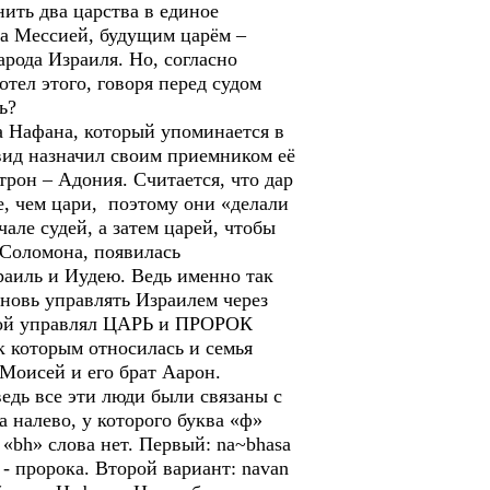
нить два царства в единое
са Мессией, будущим царём –
рода Израиля. Но, согласно
тел этого, говоря перед судом
ь?
а Нафана, который упоминается в
вид назначил своим приемником её
трон – Адония. Считается, что дар
, чем цари, поэтому они «делали
але судей, а затем царей, чтобы
 Соломона, появилась
раиль и Иудею. Ведь именно так
вновь управлять Израилем через
аной управлял ЦАРЬ и ПРОРОК
 которым относилась и семья
Моисей и его брат Аарон.
едь все эти люди были связаны с
 налево, у которого буква «ф»
 «bh» слова нет. Первый: na~bhasa
 - пророка. Второй вариант: navan