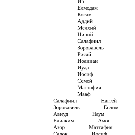
Ир
Елмодам
Косам
Аддий
Мелхий
Нирий
Салафиил
Зоровавель
Рисай
Иоаннан
Иуда
Иосиф
Семей
Маттафия
Мааф
Салафиил Наггей
Зоровавель Еслим
Авиуд Наум
Елиаким Амос
Азор Маттафия
Садок Иосиф