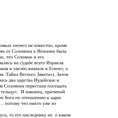
омках ничего не известно, кроме
етвь от Соломона к Иехонии была
но, что Соломон и его
ались на судьбе всего Израиля.
ом и увезён вначале в Египет, а
я. Тайна Ветхого Завета»). Затем
лось два царства Иудейское и
ам Соломона перестали посещать
 тельцу». И наконец, причиной
тие Бога по отношению к царю
… потому что никто уже из
са, то его наследнику не о каком