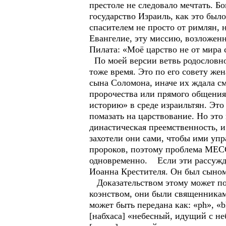
престоле не следовало мечтать. Б
государство Израиль, как это был
спасителем не просто от римлян, 
Евангелие, эту миссию, возложенн
Пилата: «Моё царство не от мира с
По моей версии ветвь родословно
тоже время. Это по его совету ж
сына Соломона, иначе их ждала см
пророчества или прямого общения
историю» в среде израильтян. Это
помазать на царствование. Но это
династическая преемственность, и
захотели они сами, чтобы ими упра
пророков, поэтому проблема МЕС
одновременно. Если эти рассужде
Иоанна Крестителя. Он был сыном 
Доказательством этому может пос
коэнством, они были священниками
может быть передана как: «ph», «b
[набхаса] «небесный, идущий с неб