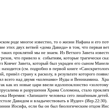
ском роде многое известно, то о жизни Нафана и его пот
ие этих двух ветвей «дома Давида» в том, что первая в
 таких проклятий мы не знаем. Из Ветхого Завета извест
рехов, что привело к событиям, которые трагически сказ
з Ковчег Завета, который был украден его сыном Манелик
и находится (см. подробно в первой книге «Санскритологи
й, привёл страну к расколу, в результате которого появи
ил всего над двумя «коленами» Иуды и Венниамина. Хр
так как их новые цари ввели идолопоклонство «золотому
Иерусалима и разрушения Храма Соломона, стало прокля
рока Иеремия: «Запишите человека сего лишённым детей
естоле Давидом и владычествовать в Иудее» (Иер.22:30).
инии Иосифа, если бы он был биологическим отцом Иису