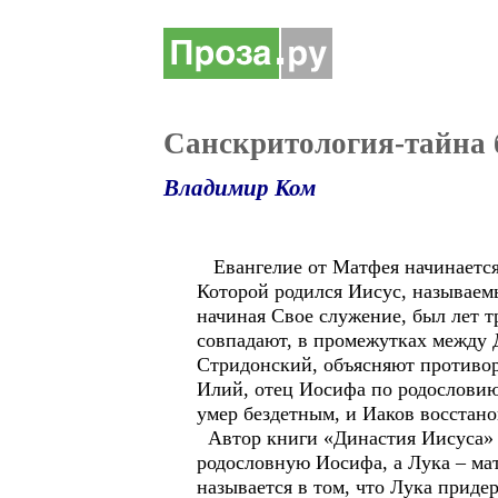
Санскритология-тайна б
Владимир Ком
Евангелие от Матфея начинается 
Которой родился Иисус, называемы
начиная Свое служение, был лет т
совпадают, в промежутках между 
Стридонский, объясняют противор
Илий, отец Иосифа по родословию 
умер бездетным, и Иаков восстанов
Автор книги «Династия Иисуса» Д
родословную Иосифа, а Лука – ма
называется в том, что Лука приде