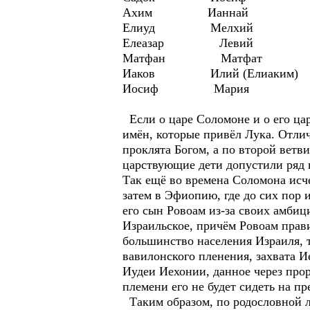
Ахим Ианнай
Елиуд Мелхий
Елеазар Левий
Матфан Матфат
Иаков Илий (Елиаким)
Иосиф Мария
Если о царе Соломоне и о его цар
имён, которые привёл Лука. Отлич
проклята Богом, а по второй ветви
царствующие дети допустили ряд г
Так ещё во времена Соломона исче
затем в Эфиопию, где до сих пор 
его сын Ровоам из-за своих амбици
Израильское, причём Ровоам прав
большинство населения Израиля, 
вавилонского пленения, захвата 
Иудеи Иехонии, данное через про
племени его не будет сидеть на пр
Таким образом, по родословной л