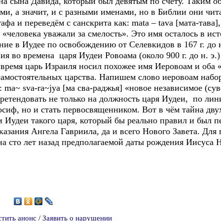
 на сына Давида, который был девятым по счёту. Таким 
и, а значит, и с разными именами, но в Библии они чит
 и переведём с санскрита как: mata – tava [мата-тава],
. «человека уважали за смелость». Это имя осталось в и
е в Иудее по освобождению от Селевкидов в 167 г. до н.
я во времена царя Иудеи Ровоама (около 900 г. до н. э.)
 время царь Израиля носил похожее имя Иеровоам и оба 
самостоятельных царства. Напишем слово иеровоам набо
: ma~ sva-ra~jya [ма сва-раджья] «новое независимое (су
етендовать не только на должность царя Иудеи, по лини
сиф, но и стать первосвященником. Вот в чём тайна дв
ии Иудеи такого царя, который бы реально правил и был
азания Ангела Гавриила, да и всего Нового Завета. Для 
на сто лет назад предполагаемой даты рождения Иисуса Н
8
стить анонс
/
Заявить о нарушении