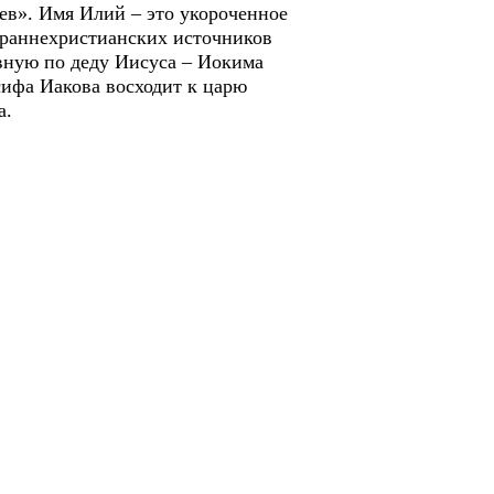
ев». Имя Илий – это укороченное
 раннехристианских источников
вную по деду Иисуса – Иокима
сифа Иакова восходит к царю
а.