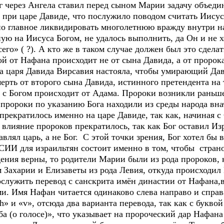
ог через Ангела ставил перед сыном Марии задачу объеди
о при царе Давиде, что послужило поводом считать Иису
но главное ликвидировать многолетнюю вражду внутри на
ую на Иисуса Богом, не удалось выполнить, да Он и не хо
его» ( ?). А кто же в таком случае должен был это сделат
й от Нафана происходит не от сына Давида, а от пророк
ена царя Давида Вирсавия настояла, чтобы умирающий Да
ерть от второго сына Давида, истинного претендента на 
 с Богом происходит от Адама. Пророки возникли раньше
 пророки по указанию Бога находили из среды народа внач
 прекратилось именно на царе Давиде, так как, начиная с
 влияние пророков прекратилось, так как Бог оставил Из
влял царь, а не Бог. С этой точки зрения, Бог хотел бы 
СИИ для израильтян состоит именно в том, чтобы стр
ния верны, то родители Марии были из рода пророков, к
Захарии и Елизаветы из рода Левия, откуда происходил 
лужить перевод с санскрита имён династии от Нафана,в
. Имя Нафан читается одинаково слева направо и справа
h» и «v», отсюда два варианта перевода, так как с буквой
а (о голосе)», что указывает на пророческий дар Нафана