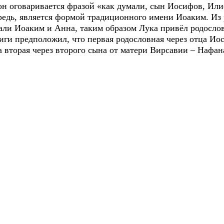
он оговаривается фразой «как думали, сын Иосифов, Или
ередь, является формой традиционного имени Иоаким. Из
вали Иоаким и Анна, таким образом Лука привёл родосло
иги предположил, что первая родословная через отца Ио
а вторая через второго сына от матери Вирсавии – Нафан
ИЯ