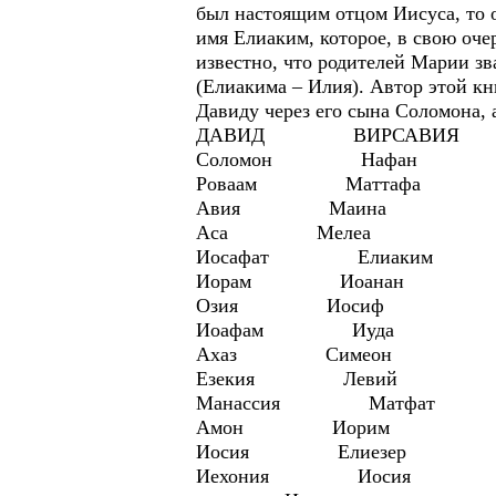
был настоящим отцом Иисуса, то 
имя Елиаким, которое, в свою оч
известно, что родителей Марии з
(Елиакима – Илия). Автор этой кн
Давиду через его сына Соломона, 
ДАВИД ВИРСАВ
Соломон Нафан
Роваам Маттафа
Авия Маина
Аса Мелеа
Иосафат Елиаким
Иорам Иоанан
Озия Иосиф
Иоафам Иуда
Ахаз Симеон
Езекия Левий
Манассия Матфат
Амон Иорим
Иосия Елиезер
Иехония Иосия