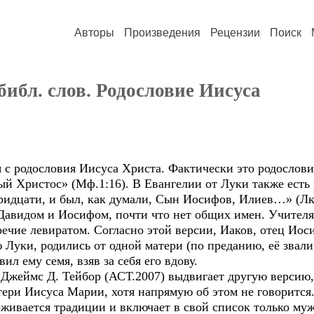
Авторы
Произведения
Рецензии
Поиск
ибл. слов. Родословие Иисуса
с родословия Иисуса Христа. Фактически это родослов
й Христос» (Мф.1:16). В Евангелии от Луки также есть
ридцати, и был, как думали, Сын Иосифов, Илиев…» (Лк.
Давидом и Иосифом, почти что нет общих имен. Учителя
ечие левиратом. Согласно этой версии, Иаков, отец Иос
Луки, родились от одной матери (по преданию, её звали
ил ему семя, взяв за себя его вдову.
жеймс Д. Тейбор (АСТ.2007) выдвигает другую версию,
тери Иисуса Марии, хотя напрямую об этом не говорится
рживается традиции и включает в свой список только мужч