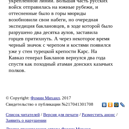
укрепленной линии. Большая часть русских
войск отправилась на южные рубежи, и
оттесненные было в горы мюриды
возобновили свои набеги, но очередная
экспедиция баклановцев, в ходе которой было
разрушено два десятка аулов, заставила
горцев притихнуть. А через некоторое время
черный значок с черепом и костями появился
уже у стен турецкой крепости Карс. На
Кавказ генерал Бакланов вернулся два года
спустя как походный атаман донских казачьих
полков.
© Copyright:
Фомин Михаил
, 2017
Свидетельство о публикации №217041301708
Список читателей
/
Версия для печати
/
Разместить анонс
/
Заявить о нарушении