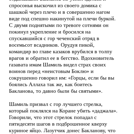
спросонья выскочил из своего домика с
шашкой через плечо и в совершенно нагом
виде под спешно накинутой на плечи буркой.
С двумя поднятыми по тревоге сотнями он
покинул укрепление и бросился на
спускавшийся с гор чеченский отряд в
восемьсот всадников. Орудуя пикой,
командир во главе казаков врубился в толпу
врагов и обратил ее в бегство. Вдохновитель
газавата имам Шамиль видел страх своих
воинов перед «неистовым Боклю» и
сокрушенно говорил им: «Горцы, если бы вы
боялись Аллаха так же, как боитесь
Бакланова, то давно были бы святыми».
Шамиль призвал с гор лучшего стрелка,
который поклялся на Коране убить «даджала».
Говорили, что этот стрелок попадал с
пятидесяти шагов в подброшенное кверху
куриное яйцо. Лазутчик донес Бакланову, что