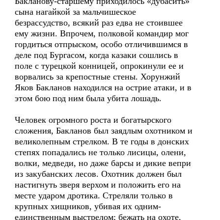
Бакланову-старшему приходилось «дубасить»
сына нагайкой за мальчишеское
безрассудство, всякий раз едва не стоившее
ему жизни. Впрочем, полковой командир мог
гордиться отпрыском, особо отличившимся в
деле под Бургасом, когда казаки сошлись в
поле с турецкой конницей, опрокинули ее и
ворвались за крепостные стены. Хорунжий
Яков Бакланов находился на острие атаки, и в
этом бою под ним была убита лошадь.
Человек огромного роста и богатырского
сложения, Бакланов был заядлым охотником и
великолепным стрелком. В те годы в донских
степях попадались не только лисицы, олени,
волки, медведи, но даже барсы и дикие вепри
из закубанских лесов. Охотник должен был
настигнуть зверя верхом и положить его на
месте ударом дротика. Стреляли только в
крупных хищников, убивая их одним-
единственным выстрелом; бежать на охоте,