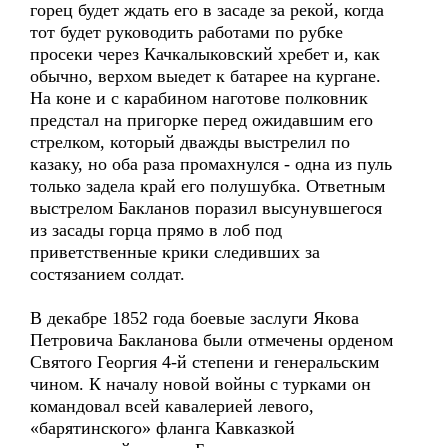
горец будет ждать его в засаде за рекой, когда
тот будет руководить работами по рубке
просеки через Качкалыковский хребет и, как
обычно, верхом выедет к батарее на кургане.
На коне и с карабином наготове полковник
предстал на пригорке перед ожидавшим его
стрелком, который дважды выстрелил по
казаку, но оба раза промахнулся - одна из пуль
только задела край его полушубка. Ответным
выстрелом Бакланов поразил высунувшегося
из засады горца прямо в лоб под
приветственные крики следивших за
состязанием солдат.
В декабре 1852 года боевые заслуги Якова
Петровича Бакланова были отмечены орденом
Святого Георгия 4-й степени и генеральским
чином. К началу новой войны с турками он
командовал всей кавалерией левого,
«барятинского» фланга Кавказкой