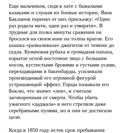
Еще мальчиком, сидя в хате с бывалыми
казаками и слушая их боевые истории, Яков
Бакланов перенял от них присказку: «Один
раз родила мати, один раз и умирати». В
трудные для полка минуты сражения он
бросался на своем коне на толпы врагов. Его
шашка «разваливала» джигитов от темени до
седла. Кумачовая рубаха и громадная папаха,
изрытое оспой восточное лицо с большим
носом, кустистыми бровями и густыми усами,
переходящими в бакенбарды, усиливали
производимый его огромной фигурой
устрашающий эффект. Горцы называли его
Боклю, что значит «лев», и считали
заговоренным от смерти. Чтобы убить
ужасного «даджала» в него стреляли даже
серебряными пулями, но и они не достигали
цели.
Когда в 1850 году истек срок пребывания