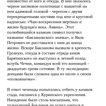
неизвестно от кого и откуда. В ней оказалось
черное шелковое полотнище с вышитой на
нем адамовой головой - черепом с двумя
перекрещенными костями под нею и круговой
надписью: «Чаю воскресения мертвых и
жизни будущаго века. Аминь». Этот
полюбившийся казакам символ получил
название «Баклановского значка», и Яков
Петрович не расставался с ним до конца
жизни. Вскоре Бакланова вызвали в крепость
Грозную, откуда в составе отряда князя
Барятинского он выступил в летний поход
вглубь Чечни, командуя всей его конницей -
двадцатью тремя сотнями. В ту экспедицию
донцами была сложена одна из песен о своем
«полковничке».
В ответ чеченцы попытались отбить у казаков
стада, пасшиеся у Куринского укрепления.
Нападение было столь внезапным, что
отдыхавший Бакланов не успел одеться и