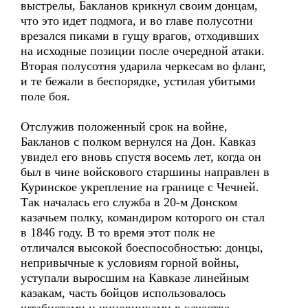
выстрелы, Бакланов крикнул своим донцам,
что это идет подмога, и во главе полусотни
врезался пиками в гущу врагов, отходивших
на исходные позиции после очередной атаки.
Вторая полусотня ударила черкесам во фланг,
и те бежали в беспорядке, устилая убитыми
поле боя.
Отслужив положенный срок на войне,
Бакланов с полком вернулся на Дон. Кавказ
увидел его вновь спустя восемь лет, когда он
был в чине войскового старшины направлен в
Куринское укрепление на границе с Чечней.
Так началась его служба в 20-м Донском
казачьем полку, командиром которого он стал
в 1846 году. В то время этот полк не
отличался высокой боеспособностью: донцы,
непривычные к условиям горной войны,
уступали выросшим на Кавказе линейным
казакам, часть бойцов использовалось