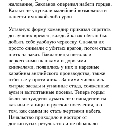
жалование, Бакланов опережал набеги горцев.
Казаки не упускали малейшей возможности
нанести им какой-либо урон.
Уставную форму командир приказал спрятать
до лучших времен, каждый казак обязан был
добыть себе удобную черкеску. Сначала их
просто снимали с убитых врагов, потом стали
шить на заказ. Баклановцы щеголяли
черкесскими шашками и дорогими
кинжалами, появились у них и нарезные
карабины английского производства, также
отбитые у противника. За ними числились
хитрые засады и угнанные стада, сожженные
аулы и вытоптанные посевы. Теперь горцы
были вынуждены думать не о нападении на
казачьи станицы и русские поселения, а о
том, как самим не стать жертвами набега.
Начальство приходило в восторг от
достигнутых результатов и не обращало