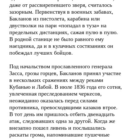
даже от рассвирепевшего зверя, считалось
зазорным. Первенствуя в военных забавах,
Бакланов из пистолета, карабина или
двустволки на пари «попадал в туза» на
предельных дистанциях, сажая пулю в пулю.
В родной станице не было равного ему
наездника, да и в кулачных состязаниях он
побеждал лучших бойцов.
Под начальством прославленного генерала
Засса, грозы горцев, Бакланов принял участие
в нескольких сражениях между реками
Кубанью и Лабой. В июле 1836 года его сотня,
увлеченная преследованием черкесов,
неожиданно оказалась перед силами
противника, превосходящими казаков втрое.
В тот день им пришлось отбить двенадцать
атак, следовавших одна за другой. Когда же
внезапно пошел ливень и послышались
раскаты грома, напоминавшие пушечные