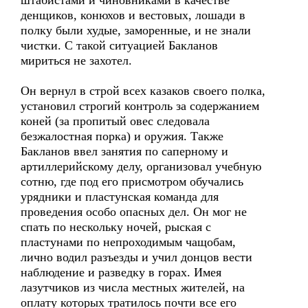
штабистами и чиновниками в качестве
денщиков, конюхов и вестовых, лошади в
полку были худые, заморенные, и не знали
чистки. С такой ситуацией Бакланов
мириться не захотел.
Он вернул в строй всех казаков своего полка,
установил строгий контроль за содержанием
коней (за пропитый овес следовала
безжалостная порка) и оружия. Также
Бакланов ввел занятия по саперному и
артиллерийскому делу, организовал учебную
сотню, где под его присмотром обучались
урядники и пластунская команда для
проведения особо опасных дел. Он мог не
спать по нескольку ночей, рыская с
пластунами по непроходимым чащобам,
лично водил разъезды и учил донцов вести
наблюдение и разведку в горах. Имея
лазутчиков из числа местных жителей, на
оплату которых тратилось почти все его