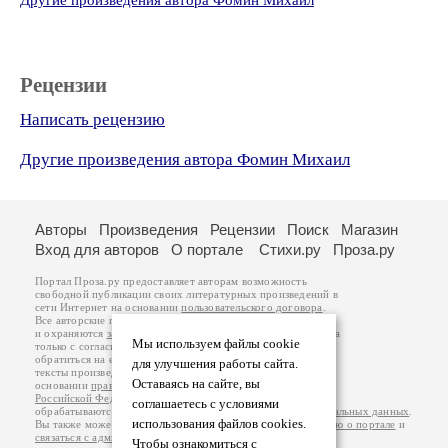
Другие произведения автора Фомин Михаил
Рецензии
Написать рецензию
Другие произведения автора Фомин Михаил
Авторы
Произведения
Рецензии
Поиск
Магазин
Вход для авторов
О портале
Стихи.ру
Проза.ру
Портал Проза.ру предоставляет авторам возможность
свободной публикации своих литературных произведений в
сети Интернет на основании
пользовательского договора
.
Все авторские права на произведения принадлежат авторам
и охраняются
законом
. Перепечатка произведений возможна
Мы используем файлы cookie
только с согласия его автора, к которому вы можете
обратиться на его авторской странице. Ответственность за
для улучшения работы сайта.
тексты произведений авторы несут самостоятельно на
Оставаясь на сайте, вы
основании
правил публикации
и
законодательства
Российской Федерации
. Данные пользователей
соглашаетесь с условиями
обрабатываются на основании
Политики обработки персональных данных
.
использования файлов cookies.
Вы также можете посмотреть более подробную
информацию о портале
и
связаться с администрацией
.
Чтобы ознакомиться с