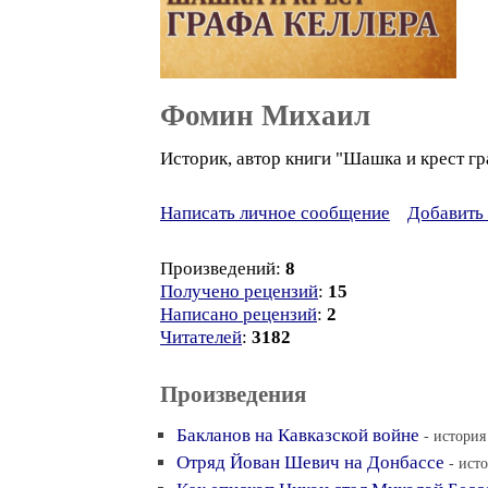
Фомин Михаил
Историк, автор книги "Шашка и крест гр
Написать личное сообщение
Добавить 
Произведений:
8
Получено рецензий
:
15
Написано рецензий
:
2
Читателей
:
3182
Произведения
Бакланов на Кавказской войне
- история
Отряд Йован Шевич на Донбассе
- ист