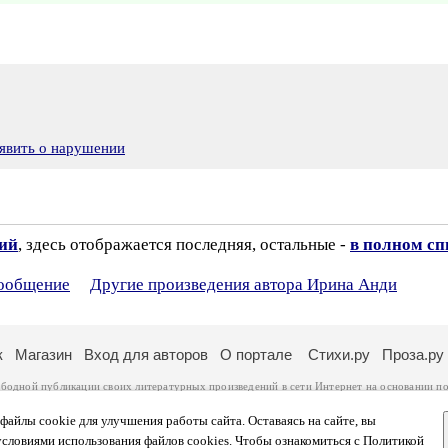
явить о нарушении
зий
, здесь отображается последняя, остальные -
в полном сп
сообщение
Другие произведения автора Ирина Анди
к
Магазин
Вход для авторов
О портале
Стихи.ру
Проза.ру
ободной публикации своих литературных произведений в сети Интернет на основании
по
ся
законом
. Перепечатка произведений возможна только с согласия его автора, к котором
ры несут самостоятельно на основании
правил публикации
и
законодательства Российско
айлы cookie для улучшения работы сайта. Оставаясь на сайте, вы
ональных данных
. Вы также можете посмотреть более подробную
информацию о портал
условиями использования файлов cookies. Чтобы ознакомиться с Политикой