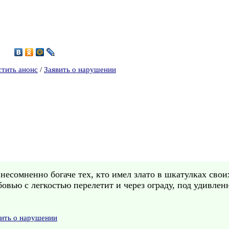
9
стить анонс
/
Заявить о нарушении
несомненно богаче тех, кто имел злато в шкатулках свои
овью с легкостью перелетит и через ограду, под удивленн
вить о нарушении