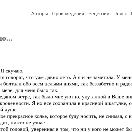
Авторы
Произведения
Рецензии
Поиск
о...
 Я скучаю.
говорят, что уже давно лето. А я и не заметила. У меня
 болтали обо всем целыми днями, так беззаботно и радост
 мере, для меня было так.
едяном ветре, так было мне уютно, укутанной в Ваше вни
кровенности. Я их все сохранила в красивой шкатулке, 
ей душе.
е прекрасное колье, которое буду носить, не снимая, с 
дит, никто не узнает.
ятой головой, уверенная в том, что ни у кого не может б