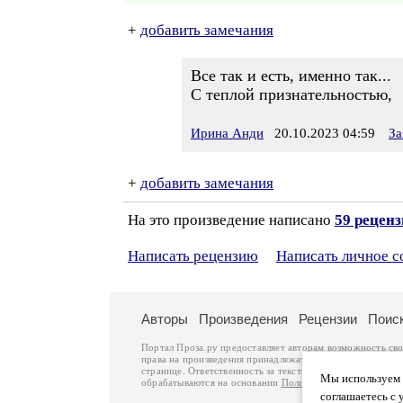
+
добавить замечания
Все так и есть, именно так...
С теплой признательностью,
Ирина Анди
20.10.2023 04:59
За
+
добавить замечания
На это произведение написано
59 рецен
Написать рецензию
Написать личное 
Авторы
Произведения
Рецензии
Поис
Портал Проза.ру предоставляет авторам возможность св
права на произведения принадлежат авторам и охраняют
странице. Ответственность за тексты произведений авто
Мы используем ф
обрабатываются на основании
Политики обработки перс
соглашаетесь с 