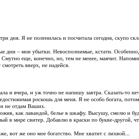
три дня. Я не поленилась и посчитала сегодня, скупо ск
ые дни – мои убытки. Невосполнимые, кстати. Особенно,
 Смутно еще, конечно, но, тем не менее, маячит. Напомин
у смотреть вверх, не надейся.
ла и вчера, и уж точно не напишу завтра. Сказать-то не
, недостижимая роскошь для меня. Я не особо богата, пот
 и не отдам Ваших.
жив, как лавандой, белье в шкафу. Высушу, смелю и буд
ый в мире свитер. Добавлю в краски по букве-другой, ч
же, вот же оно мое богатство. Мне хватит с лихвой...