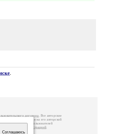
иске
.
льзовательского договора
. Все авторские
у вы можете обратиться на его авторской
й Федерации
. Данные пользователей
е
и
связаться с администрацией
.
Соглашаюсь