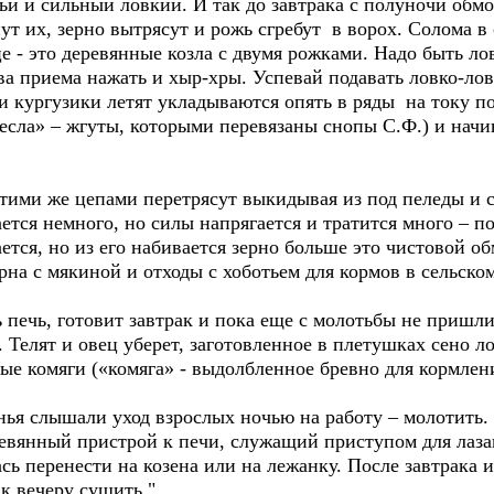
и и сильный ловкий. И так до завтрака с полуночи обм
ут их, зерно вытрясут и рожь сгребут в ворох. Солома в
це - это деревянные козла с двумя рожками. Надо быть ло
ва приема нажать и хыр-хры. Успевай подавать ловко-лов
 и кургузики летят укладываются опять в ряды на току п
есла» – жгуты, которыми перевязаны снопы С.Ф.) и начи
тими же цепами перетрясут выкидывая из под пеледы и с
ется немного, но силы напрягается и тратится много – по
ется, но из его набивается зерно больше это чистовой о
рна с мякиной и отходы с хоботьем для кормов в сельском
 печь, готовит завтрак и пока еще с молотьбы не пришл
. Телят и овец уберет, заготовленное в плетушках сено 
ые комяги («комяга» - выдолбленное бревно для кормлен
 слышали уход взрослых ночью на работу – молотить. С
еревянный пристрой к печи, служащий приступом для лаза
ась перенести на козена или на лежанку. После завтрака 
к вечеру сушить."