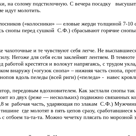
ики, на солому подстилочную. С вечера посадку высушат,
ме идут молотить.
олосников («колосники» — еловые жерди толщиной 7-10 
сь снопы перед сушкой С.Ф.) сбрасывают горячие снопы.
е чахоточные и те чувствуют себя легче. Не выспавшиеся
илу. Негоже для себя если заклеймят лентяем. В темнот
д работой крестятся и волокут напрягаясь, с трудом укл
гузком внаружу («огузок снопа» – нижняя часть снопа, пр
снопов вдоль пеледы (всей риги) («пеледа» - навес кров
атор, передовым вдохновителем. Как застлали снопы так
оит из двух (реже — нескольких) подвижно связанных ко
о 0,8 м рабочая часть, ударяющая по злакам С.Ф.) Мужч
тишине где молотят в пять цепов сразу, сработавшиеся м
 с отбоем та-та-та. Можно чечетку плясать по морозной 