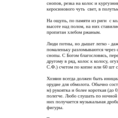
снопов, резка на колос и кургузн
керосинового чуть свет, в полуть
На ощупь, по памяти из риги с к
высоте над полом, на них ставили
пропитан хлебом ржаным.
Люди потны, но дышат легко - даж
помаленьку разломываются через с
снопы. С Богом благословясь, пере
другому в ряд, колос к колосу, о
С.Ф.) счетом по копне или 60 шт 
Хозяин всегда должен быть иници
орудие для обмолота. Обычно сост
м) рукоятка и более короткая (д
полегче. Любо слушать по ночной 
них получается музыкальная дробь
фигуры.