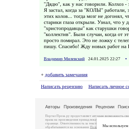
"Дядю", как у нас говорили. Колхоз 
Я застал, когда за "КОЛЫ" работали
этих колов... тогда мозг не догоня
старики глаза открыли. Узнал, что у 
"христопродавцы" как старушки гов
"коллектив". Были случаи, когда от э
просто помирал. Это не ложку с телег
пишу. Спасибо! Жду новых работ 
Владимир Милевский
24.01.2025 22:27
•
+
добавить замечания
Написать рецензию
Написать личное 
Авторы
Произведения
Рецензии
Поис
Портал Проза.ру предоставляет авторам возможность св
права на произведения принадлежат авторам и охраняют
странице. Ответственность за тексты произведений авто
Мы используем ф
обрабатываются на основании
Политики обработки перс