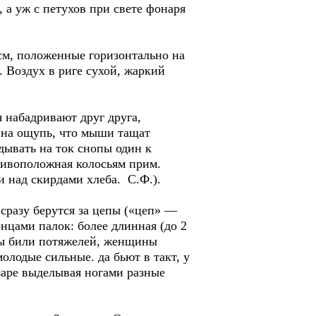
 а уж с петухов при свете фонаря
см, положенные горизонтально на
 Воздух в риге сухой, жаркий
 набадривают друг друга,
е на ощупь, что мыши тащат
адывать на ток снопы один к
отивоположная колосьям прим.
ли над скирдами хлеба. С.Ф.).
 сразу берутся за цепы («цеп» —
нцами палок: более длинная (до 2
ины били потяжелей, женщины
олодые сильные. да бьют в такт, у
заре выделывая ногами разные