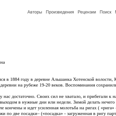
Авторы
Произведения
Рецензии
Поиск
ина
я в 1884 году в деревне Альшанка Хотенской волости, К
деревни на рубеже 19-20 веков. Воспоминания сохранили
 нас достаточно. Своих сил не хватало, и прибегали к н
с выходом в нужные дни или недели. Зимой делать нечего 
поле кончены и идет усиленная молотьба на ригах ( «рига
жи по две посадки– («посадка» - загруженная в ригу пар