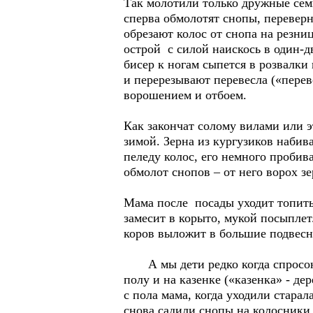
Так молотили только дружные семь
сперва обмолотят снопы, переверн
обрезают колос от снопа на резни
острой с силой наискось в один-д
бисер к ногам сыпется в розвалки
и перерезывают перевесла («перев
ворошением и отбоем.
Как закончат солому вилами или э
зимой. Зерна из кургузиков набива
пеледу колос, его немного пробива
обмолот снопов – от него ворох зе
Мама после посады уходит топить
замесит в корыто, мукой посыплет
коров выложит в большие подвесн
А мы дети редко когда спросонья
полу и на казенке («казенка» - д
с пола мама, когда уходили старал
снова садили снопы на колосники 