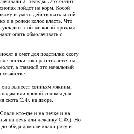
олачивали 2 пеледы. Это значит
 снопах пойдет на корм. Косой
вкому и уметь действовать косой
ко и в рожки колос класть. Что
о укладки этой же косой проходят
нают опять обмолачивать с
носят в омет для подстилки скоту
сле чистки тока расстилается на
бмолот, а главный это начальный
 хозяйстве.
и она вынесет свиньям мякины,
лошадям или яровой соломы для
ия скота С.Ф. на дворе.
пали кто-где и на печке и на
нья на печь или лежанку С.Ф.). Но
и до обеда домолачивали ригу и