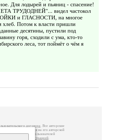
ное. Для лодырей и пьяниц - спасение!
 УЧЕТА ТРУДОДНЕЙ"... видел частокол
ЕСТРОЙКИ и ГЛАСНОСТИ, на многое
ам хлеб. Потом к власти пришли
данные десятины, пустили под
авину горя, сходили с ума, кто-то
бирского леса, тот поймёт о чём я
льзовательского договора
. Все авторские
у вы можете обратиться на его авторской
й Федерации
. Данные пользователей
е
и
связаться с администрацией
.