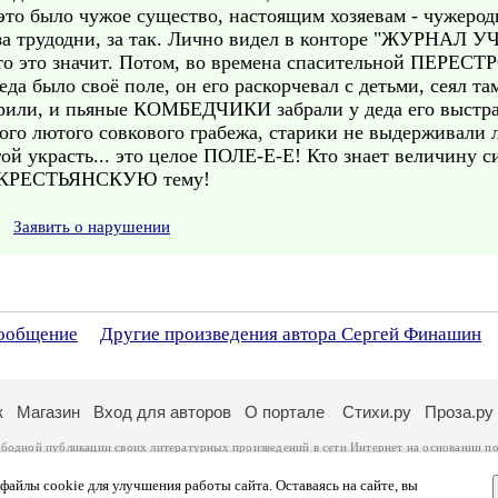
- это было чужое существо, настоящим хозяевам - чужерод
, за трудодни, за так. Лично видел в конторе "ЖУРНАЛ
л, что это значит. Потом, во времена спасительной ПЕР
деда было своё поле, он его раскорчевал с детьми, сеял т
орили, и пьяные КОМБЕДЧИКИ забрали у деда его выстра
того лютого совкового грабежа, старики не выдерживали л
ой украсть... это целое ПОЛЕ-Е-Е! Кто знает величину си
на КРЕСТЬЯНСКУЮ тему!
Заявить о нарушении
сообщение
Другие произведения автора Сергей Финашин
к
Магазин
Вход для авторов
О портале
Стихи.ру
Проза.ру
ободной публикации своих литературных произведений в сети Интернет на основании
по
ся
законом
. Перепечатка произведений возможна только с согласия его автора, к котором
ры несут самостоятельно на основании
правил публикации
и
законодательства Российско
айлы cookie для улучшения работы сайта. Оставаясь на сайте, вы
ональных данных
. Вы также можете посмотреть более подробную
информацию о портал