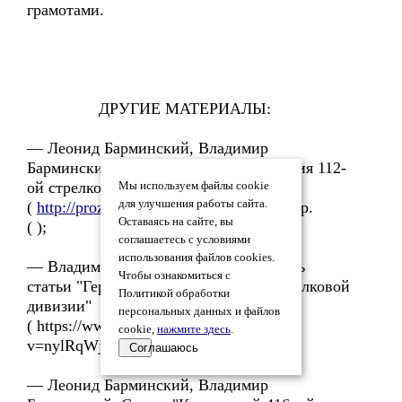
грамотами.
ДРУГИЕ МАТЕРИАЛЫ:
— Леонид Барминский, Владимир
Барминский. Статья "Героизм и трагедия 112-
ой стрелковой дивизии"
Мы используем файлы cookie
для улучшения работы сайта.
(
http://proza.ru/2019/03/18/1409
) и на др.
Оставаясь на сайте, вы
( );
соглашаетесь с условиями
использования файлов cookies.
— Владимир Барминский. Аудиозапись
Чтобы ознакомиться с
статьи "Героизм и трагедия 112-ой стрелковой
Политикой обработки
дивизии"
персональных данных и файлов
( https://www.youtube.com/watch?
cookie,
нажмите здесь
.
v=nylRqWjAJ9g );
Соглашаюсь
— Леонид Барминский, Владимир