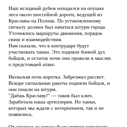
Наш исходный рубеж находился на опушке
леса около шоссейной дороги, ведущей из
Краславы на Полоцк. По установленному
сигналу должен был начаться штурм города.
Уточнялись маршруты движения, порядок
связи и взаимодействия.
Нам сказали, что в контрударе будут
участвовать танки. Это подняло боевой дух
бойцов, и остаток ночи они провели в мыслях
о предстоящей атаке.
Июльская ночь коротка. Забрезжил рассвет.
Вскоре сигнальные ракеты подняли бойцов, и
они пошли на штурм.
"Даёшь Краславу!" — таков был клич.
Заработала наша артиллерия. Но танки,
которых мы ждали с нетерпением, так и не
появились.
От опушки до города было метров четыреста