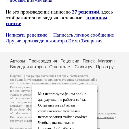
+
добавить замечания
На это произведение написано
27 рецензий
, здесь
отображается последняя, остальные -
в полном
списке
.
Написать рецензию
Написать личное сообщение
Другие произведения автора Эмма Татарская
Авторы
Произведения
Рецензии
Поиск
Магазин
Вход для авторов
О портале
Стихи.ру
Проза.ру
Портал Проза.ру предоставляет авторам возможность
свободной публикации своих литературных произведений в
сети Интернет на основании
пользовательского договора
.
Все авторские права на произведения принадлежат авторам
и охраняются
законом
. Перепечатка произведений возможна
Мы используем файлы cookie
только с согласия его автора, к которому вы можете
обратиться на его авторской странице. Ответственность за
для улучшения работы сайта.
тексты произведений авторы несут самостоятельно на
Оставаясь на сайте, вы
основании
правил публикации
и
законодательства
Российской Федерации
. Данные пользователей
соглашаетесь с условиями
обрабатываются на основании
Политики обработки персональных данных
.
использования файлов cookies.
Вы также можете посмотреть более подробную
информацию о портале
и
связаться с администрацией
.
Чтобы ознакомиться с
Политикой обработки
Ежедневная аудитория портала Проза.ру – порядка 100 тысяч