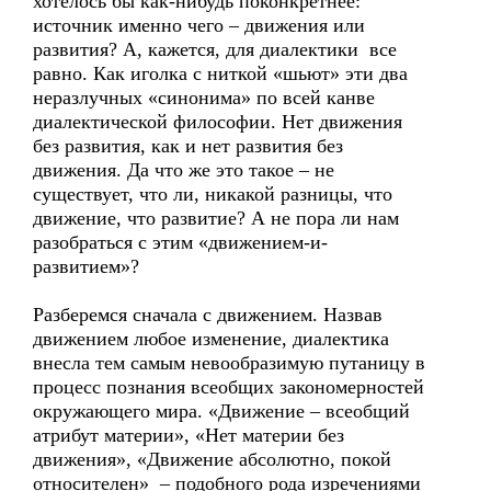
хотелось бы как-нибудь поконкретнее:
источник именно чего – движения или
развития? А, кажется, для диалектики все
равно. Как иголка с ниткой «шьют» эти два
неразлучных «синонима» по всей канве
диалектической философии. Нет движения
без развития, как и нет развития без
движения. Да что же это такое – не
существует, что ли, никакой разницы, что
движение, что развитие? А не пора ли нам
разобраться с этим «движением-и-
развитием»?
Разберемся сначала с движением. Назвав
движением любое изменение, диалектика
внесла тем самым невообразимую путаницу в
процесс познания всеобщих закономерностей
окружающего мира. «Движение – всеобщий
атрибут материи», «Нет материи без
движения», «Движение абсолютно, покой
относителен» – подобного рода изречениями