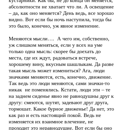
кустарники. Как бы, не до конца он меняется,
абсолютности не хватает что ли. А освещение
– да, как оно меняется? День ведь, все хорошо
видно. Вот если бы ночь наступила, тогда бы
это было, конечно, уж явное изменение.
Меняются мысли…. А чего им, собственно,
уж слишком меняться, если у всех на уме
только одна мысль: скорее бы доехать до
места, где их ждут, радоваться встрече,
хорошему вину, вкусным шашлыкам. Да разве
такая мысль может измениться? Ага, люди
значками меняются, есть, конечно, движение.
Так ведь это люди меняются, сами значки-то
никак не поменялись. Кстати, люди эти – те
на заднем сиденье явно не равнодушны друг к
другу: смеются, шутят, задевают друг друга,
тормошат. Какое бурное движенье! Да нет, это
как раз и есть настоящий покой. Ведь не
изменяется их взаимное влечение, не
проходит это неравнодушие. Вот если бы оно