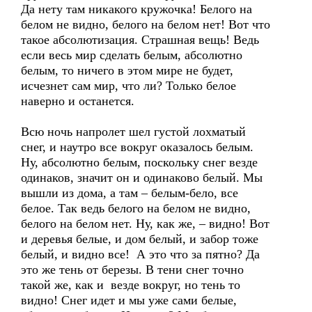
Да нету там никакого кружочка! Белого на
белом не видно, белого на белом нет! Вот что
такое абсолютизация. Страшная вещь! Ведь
если весь мир сделать белым, абсолютно
белым, то ничего в этом мире не будет,
исчезнет сам мир, что ли? Только белое
наверно и останется.
Всю ночь напролет шел густой лохматый
снег, и наутро все вокруг оказалось белым.
Ну, абсолютно белым, поскольку снег везде
одинаков, значит он и одинаково белый. Мы
вышли из дома, а там – белым-бело, все
белое. Так ведь белого на белом не видно,
белого на белом нет. Ну, как же, – видно! Вот
и деревья белые, и дом белый, и забор тоже
белый, и видно все! А это что за пятно? Да
это же тень от березы. В тени снег точно
такой же, как и везде вокруг, но тень то
видно! Снег идет и мы уже сами белые,