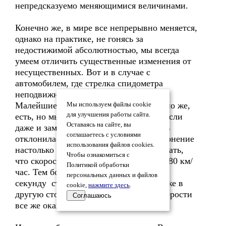
непредсказуемо меняющимися величинами.
Конечно же, в мире все непрерывно меняется,
однако на практике, не гонясь за
недостижимой абсолютностью, мы всегда
умеем отличить существенные изменения от
несущественных. Вот и в случае с
автомобилем, где стрелка спидометра
неподвижно застыла на цифре «80».
Малейшие изменения скорости, конечно же,
Мы используем файлы cookie
для улучшения работы сайта.
есть, но мы их просто не замечаем. А если
Оставаясь на сайте, вы
даже и заметили, что стрелка чуть-чуть
соглашаетесь с условиями
отклонилась, то не считаем такое отклонение
использования файлов cookies.
настолько существенным, чтобы признать,
Чтобы ознакомиться с
что скорость автомобиля уже не равна 80 км/
Политикой обработки
час. Тем более что через какую-нибудь
персональных данных и файлов
секунду стрелка может отклониться уже в
cookie,
нажмите здесь
.
другую сторону и среднее значение скорости
Соглашаюсь
все же окажется постоянным.