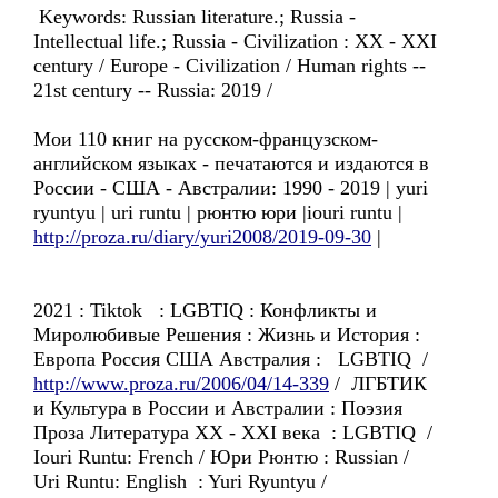
Keywords: Russian literature.; Russia -
Intellectual life.; Russia - Civilization : XX - XXI
century / Europe - Civilization / Human rights --
21st century -- Russia: 2019 /
Мои 110 книг на русском-французском-
английском языках - печатаются и издаются в
России - США - Австралии: 1990 - 2019 | yuri
ryuntyu | uri runtu | рюнтю юри |iouri runtu |
http://proza.ru/diary/yuri2008/2019-09-30
|
2021 : Tiktok : LGBTIQ : Конфликты и
Миролюбивые Решения : Жизнь и История :
Европа Россия США Австралия : LGBTIQ /
http://www.proza.ru/2006/04/14-339
/ ЛГБТИК
и Культура в России и Австралии : Поэзия
Проза Литература XX - XXI века : LGBTIQ /
Iouri Runtu: French / Юри Рюнтю : Russian /
Uri Runtu: English : Yuri Ryuntyu /