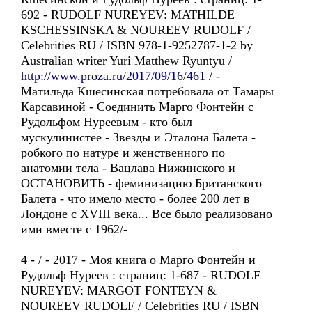
692 - RUDOLF NUREYEV: MATHILDE
KSCHESSINSKA & NOUREEV RUDOLF /
Celebrities RU / ISBN 978-1-9252787-1-2 by
Australian writer Yuri Matthew Ryuntyu /
http://www.proza.ru/2017/09/16/461
/ -
Матильда Кшесинская потребовала от Тамары
Карсавиной - Соединить Марго Фонтейн с
Рудольфом Нуреевым - кто был
мускулинистее - Звезды и Эталона Балета -
робкого по натуре и женственного по
анатомии тела - Вацлава Нижинского и
ОСТАНОВИТЬ - феминизацию Британского
Балета - что имело место - более 200 лет в
Лондоне с XVIII века... Все было реализовано
ими вместе с 1962/-
4 - / - 2017 - Моя книга о Марго Фонтейн и
Рудольф Нуреев : страниц: 1-687 - RUDOLF
NUREYEV: MARGOT FONTEYN &
NOUREEV RUDOLF / Celebrities RU / ISBN