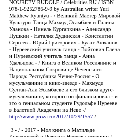
NOUREEV RUDOLF / Celebrities RU / ISBN
978-1-9252786-9-9 by Australian writer Yuri
Matthew Ryuntyu - / Великий Мастер Мировой
Культуры Танца Махмуд Эсамбаев и Галина
Уланова - Нинель Кургапкина - Александр
Пушкин - Наталия Дудинская - Константин
Сергеев - Юрий Григорович - Булат Аюханов
- Нуреевский учитель танца - Войтович Елена
и Нуреевский учитель танца - Анна
Удальцова - / Книга о Великом Россиянине и
Национальном Сокровище Чеченского
Народа: Республика Чечня-Россия - О
мусульманине и кино-звезде - Махмуде
Султан-Али Эсамбаеве и его близком друге-
мусульманине, которого он финансировал - и
это о гениальном студенте Рудольфе Нурееве
в Балетной Академии на Неве -/
http://www.proza.ru/2017/10/29/1557
/
3 - / - 2017 - Моя книга о Матильде
Кшесинской и Рудольф Нуреев : страниц: 1-