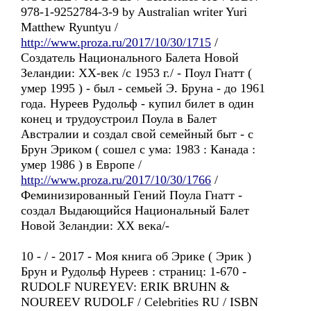
978-1-9252784-3-9 by Australian writer Yuri
Matthew Ryuntyu /
http://www.proza.ru/2017/10/30/1715
/
Создатель Национального Балета Новой
Зеландии: ХХ-век /с 1953 г./ - Поул Гнатт (
умер 1995 ) - был - семьей Э. Бруна - до 1961
года. Нуреев Рудольф - купил билет в один
конец и трудоустроил Поула в Балет
Австралии и создал свой семейный быт - с
Брун Эриком ( сошел с ума: 1983 : Канада :
умер 1986 ) в Европе /
http://www.proza.ru/2017/10/30/1766
/
Феминизированный Гений Поула Гнатт -
создал Выдающийся Национальный Балет
Новой Зеландии: XX века/-
10 - / - 2017 - Моя книга об Эрике ( Эрик )
Брун и Рудольф Нуреев : страниц: 1-670 -
RUDOLF NUREYEV: ERIK BRUHN &
NOUREEV RUDOLF / Celebrities RU / ISBN