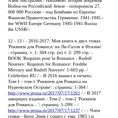
Азии Австралии / Напомню: Вторая Мировая
Война на Российской Земле - похоронила 27,
000 000 Россиян - под Бомбами из Европы:
Фашизм Правительства Германии: 1941-1945 -
the WWII Europe Germany 1945-1941 Russia
the USSR/-
12 - 13 / - 2016-2017: Моя книга в двух томах
'Реквием для Романса: на Ли-Галли в Италии'
: страниц: т. 1: 304 стр. (и) т. 2: 299 стр. :
BOOK 'Requiem pour la Romance : Rudolf
Noureev: Requiem for Romance: Freddie
Mercury and Rudolf Nureyev' 1-603 pp. /
Celebrities RU / - В 2016 вышел в печать:
Том-1 - том-1 'Реквием для Романса на
Нуреевском Острове' : страниц: 1-304 /
http://www.proza.ru/2017/07/17/1261
/ - В 2017
завершил издание : Том-2 - том-2 'Реквием
для Романса... ': страниц: 1-299/ - /
http://www.proza.ru/2017/07/17/1237
/ - - Член
семьи - Брун Эрик ( сошел с ума: 1983 ) и