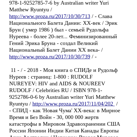
978-1-9252785-7-6 by Australian writer Yuri
Matthew Ryuntyu /
http://www.proza.ru/2017/10/30/713
/ - Слава
Национального Балета Дании: ХХ-век / Эрик
Брун ( умер 1986 ) был - семьей Рудольфа
Нуреева - более 20-лет... Феминизированный
Гений Эрика Бруна - создал Великий
Национальный Балет Дании ХХ века- /
http://www.proza.ru/2017/10/30/739
/ -
11 - / - 2018 - Моя книга о СПИДе и Рудольф
Нуреев : страниц: 1-800 : RUDOLF
NUREYEV: HIV and AIDS & NOUREEV
RUDOLF / Celebrities RU / ISBN 978-1-
9252786-0-6 by Australian writer Yuri Matthew
Ryuntyu /
http://www.proza.ru/2017/11/04/202
/
- СПИД - как 'Новая Чума' ХХ-века: в Мирное
Время и Без Войн - 30, 000 000 жертв
катастрофы в Мировом Здравохранении США
России Японии Индии Китая Канады Европы