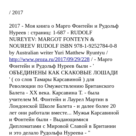
/ 2017
2017 - Моя книга о Марго Фонтейн и Рудольф
Нуреев : страниц: 1-687 - RUDOLF
NUREYEV: MARGOT FONTEYN &
NOUREEV RUDOLF ISBN 978-1-9252784-0-8
by Australian writer Yuri Matthew Ryuntyu /
http://www.proza.ru/2017/09/29/228
/ - Марго
Фонтейн и Рудольф Нуреев были - '
ОБЪЕДИНЕНЫ КАК СКАКОВЫЕ ЛОШАДИ
' ( со слов Тамары Карсавиной ) для
Революции по Омужествлению Британского
Балета - XX века. Карсавина Т. - была
учителем М. Фонтейн и Лаурел Мартин в
Лондонской Школе Балета - и далее более 20
лет они работали вместе... Мужья Карсавиной
и Фонтейн были - Выдающимися
Дипломатами с Мировой Славой в Британии
и это делало Рудольфа Нуреева - "