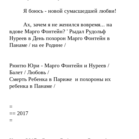
Я боюсь - новой сумасшедшей любви!
Ах, зачем я не женился вовремя... на
вдове Марго Фонтейн? ' Рыдал Рудольф
Нуреев в День похорон Марго Фонтейн в
Панаме / на ее Родине /
Рюнтю Юри - Марго Фонтейн и Нуреев /
Балет / Любовь /
Смерть Ребенка в Париже и похороны их
ребенка в Панаме /
=
== 2017
=