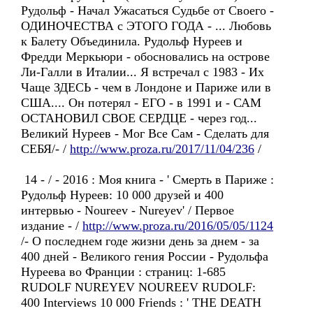
Рудольф - Начал Ужасаться Судьбе от Своего -
ОДИНОЧЕСТВА с ЭТОГО ГОДА - ... Любовь
к Балету Объединила. Рудольф Нуреев и
Фредди Меркьюри - обосновались на острове
Ли-Галли в Италии... Я встречал с 1983 - Их
Чаще ЗДЕСЬ - чем в Лондоне и Париже или в
США.... Он потерял - ЕГО - в 1991 и - САМ
ОСТАНОВИЛ СВОЕ СЕРДЦЕ - через год...
Великий Нуреев - Мог Все Сам - Сделать для
СЕБЯ/- /
http://www.proza.ru/2017/11/04/236
/
14 - / - 2016 : Моя книга - ' Смерть в Париже :
Рудольф Нуреев: 10 000 друзей и 400
интервью - Noureev - Nureyev' / Первое
издание - /
http://www.proza.ru/2016/05/05/1124
/- О последнем годе жизни день за днем - за
400 дней - Великого гения России - Рудольфа
Нуреева во Франции : страниц: 1-685
RUDOLF NUREYEV NOUREEV RUDOLF:
400 Interviews 10 000 Friends : ' THE DEATH