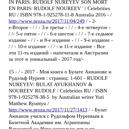
IN PARIS: RUDOLF NUREYEV SON MORT
EN PARIS: RUDOLF NOUREEV ' / Celebrities
RU / ISBN 978-1-925278-11-8 Australia 2016 - /
http://www.proza.ru/2017/11/04/249
/ - 2-
е:Второе - / / - 3-е третье - / / - 4-е четвертое -
/ /- 5-е пятое - / / - 6-е шестое - / / - 7-е седьмое
издание - / / - и 8-е издание - / / - 9-е издание -
/ / - 10-е издание - / / - и 11-е издание - Все
эти 11-ть изданий - напечатали в Австралии
за этот и уникальный - 2017 год/-
15 - / - 2017 - Моя книга о Булате Аюханове и
Рудольф Нуреев : страниц: 1-601 - RUDOLF
NUREYEV: BULAT AYUKHANOV &
NOUREEV RUDOLF / Celebrities RU / ISBN
978-1-925278-38-5 by Australian writer Yuri
Matthew Ryuntyu /
http://www.proza.ru/2017/11/27/1413
/ - Булат
Аюханов учился с Рудольфом Нуреевым в
Балетной Академии им. Агриппины
Вагановой на Неве несколько лет и их