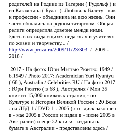
родителей на Родине из Татарии ( Рудольф ) и
из Казахстана ( Булат ). Любовь к Балету - как
к профессии - объединила на всю жизнь. Они
часто общались на родном татарском. Общая
религи определила доверие междк ними.
Здесь о их выдающихся педагогах и учителях
по жизни и творчеству... /
http://www.proza.ru/2009/11/23/303
/ 2009 -
2018 /
2017 - На фото: Юри Мэттью Рюнтю: 1949 /
b.1949 / Photo 2017: Academician Yuri Ryuntyu
( 68 ), Australia / Celebrities RU / На фото 2017
: Юри Рюнтю ( в 68 ), Австралия / Мои 35
книг из 15,000 книжных страниц - по
Культуре и Истории Великой России : 20 Века
: на ДВД-1 / DVD-1 : 2005 (этот диск закончен
в - мае 2005 в России и издан в - июне 2005 в
Австралии) и еще 32 книги - изданы на
бумаге в Австралии - представлены здесь /