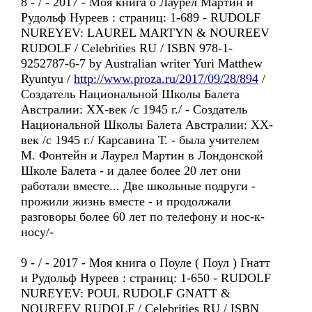
8 - / - 2017 - Моя книга о Лаурел Мартин и
Рудольф Нуреев : страниц: 1-689 - RUDOLF
NUREYEV: LAUREL MARTYN & NOUREEV
RUDOLF / Celebrities RU / ISBN 978-1-
9252787-6-7 by Australian writer Yuri Matthew
Ryuntyu /
http://www.proza.ru/2017/09/28/894
/
Создатель Национальной Школы Балета
Австралии: ХХ-век /с 1945 г./ - Создатель
Национальной Школы Балета Австралии: ХХ-
век /с 1945 г./ Карсавина Т. - была учителем
М. Фонтейн и Лаурел Мартин в Лондонской
Школе Балета - и далее более 20 лет они
работали вместе... Две школьные подруги -
прожили жизнь вместе - и продолжали
разговоры более 60 лет по телефону и нос-к-
носу/-
9 - / - 2017 - Моя книга о Поуле ( Поул ) Гнатт
и Рудольф Нуреев : страниц: 1-650 - RUDOLF
NUREYEV: POUL RUDOLF GNATT &
NOUREEV RUDOLF / Celebrities RU / ISBN