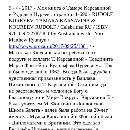
5 - / - 2017 - Моя книга о Тамаре Карсавиной
и Рудольф Нуреев : страниц: 1-690 - RUDOLF
NUREYEV: TAMARA KARSAVINA &
NOUREEV RUDOLF / Celebrities RU / ISBN
978-1-9252787-8-1 by Australian writer Yuri
Matthew Ryuntyu /
http://www.proza.ru/2017/09/25/1381
/ -
Матильда Кшесинская потребовала от
подруги и коллеги Т. Карсавиной - Соединить
Марго Фонтейн с Рудольфом Нуреевым... Так
и было сделано в 1962. Всегда была дружба и
чувственная привязанность у Вацлава
Нижинского и Т. Карсавиной. Они никогда -
не расставались и молились Богу о
Благополучии и Мире Вокруг... Карсавина Т. -
была учителем М. Фонтейн в Лондонской
Школе Балета - далее была работа на 20-лет
вместе... Мужья Карсавиной и Фонтейн были
- Дипломатами в Британии. Это сделало
Рудольфа Нуреева - ' неприкасаемым ' в