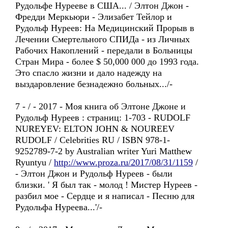
Рудольфе Нурееве в США... / Элтон Джон -
Фредди Меркьюри - Элизабет Тейлор и
Рудольф Нуреев: На Медицинский Прорыв в
Лечении Смертельного СПИДа - из Личных
Рабочих Накоплений - передали в Больницы
Стран Мира - более $ 50,000 000 до 1993 года.
Это спасло жизни и дало надежду на
выздаровление безнадежно больных.../-
7 - / - 2017 - Моя книга об Элтоне Джоне и
Рудольф Нуреев : страниц: 1-703 - RUDOLF
NUREYEV: ELTON JOHN & NOUREEV
RUDOLF / Celebrities RU / ISBN 978-1-
9252789-7-2 by Australian writer Yuri Matthew
Ryuntyu /
http://www.proza.ru/2017/08/31/1159
/
- Элтон Джон и Рудольф Нуреев - были
близки. ' Я был так - молод ! Мистер Нуреев -
разбил мое - Сердце и я написал - Песню для
Рудольфа Нуреева...'/-