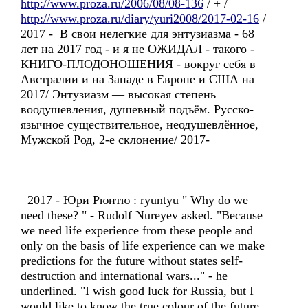
http://www.proza.ru/2006/08/08-136
/ + /
http://www.proza.ru/diary/yuri2008/2017-02-16
/
2017 - В свои нелегкие для энтузиазма - 68
лет на 2017 год - и я не ОЖИДАЛ - такого -
КНИГО-ПЛОДОНОШЕНИЯ - вокруг себя в
Австралии и на Западе в Европе и США на
2017/ Энтузиазм — высокая степень
воодушевления, душевный подъём. Русско-
язычное существительное, неодушевлённое,
Мужской Род, 2-е склонение/ 2017-
2017 - Юри Рюнтю : ryuntyu " Why do we
need these? " - Rudolf Nureyev asked. "Because
we need life experience from these people and
only on the basis of life experience can we make
predictions for the future without states self-
destruction and international wars..." - he
underlined. "I wish good luck for Russia, but I
would like to know the true colour of the future