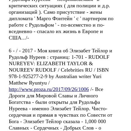
критических ситуациях ( для полиции и д.р.
организаций ). Само присутствие - жены
дипломата ' Марго Фонтейн ' с ' партнером по
работе с Рудольфом ' - по-всеместно и по-
вседневно - спасало их жизнь в Европе и
США.../-
6 - / - 2017 - Моя книга об Элизабет Тейлор и
Рудольф Нуреев : страниц: 1-701 - RUDOLF
NUREYEV: ELIZABETH TAYLOR &
NOUREEV RUDOLF / Celebrities RU / ISBN
978-1-925277-2-9 by Australian writer Yuri
Matthew Ryuntyu /
http://www.proza.ru/2017/09/26/1006
/- Все
Дороги для Мировой Славы и Личного
Богатства - были открыты для Рудольфа
Нуреева - именно Элизабет Тейлор. Чисто-
сердечная и прямая в чувствах по Совести от
Бога - Элизабет Тейлор сказала - 1,000 000
Славных - Сердечных - Добрых Слов - о