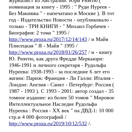
журналист из Австралии: Юри Рюнтю (
номинация за книгу - 1995 : " Руди Нуреев -
Без Макияжа " - напечатано в Москве ). В тот
год - Издательство Новости - опубликовало -
только - ТРИ КНИГИ - " Михаил Горбачев -
Биография: 2 тома " 1995 /
http://www.proza.ru/2017/12/14/143
/ и Майя
Плисецкая " Я - Майя " 1995 /
http://www.proza.ru/2018/01/26/257
/ и - книгу
Ю. Рюнтю, как друга Фредди Меркьюри:
1946-1991 и личного секретаря - Рудольфа
Нуреева: 1938-1993 - за последние 6 лет его
жизни: Париж: Франция - Ли Галли: Италия -
Лондон: Англия - Санкт - Петербург: Россия (
1987 - 1993 ). С 1993 - 2001: автор создал - 35
томное издание: из более 50 томов " Мировое
Интеллектуальное Наследие Рудольфа
Нуреева : Россия - ХX век " на ДВД-1: 10 000
стр.и 4 000 фотографий /
http://www.proza.ru/2019/10/12/532
/.