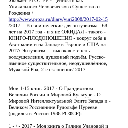
Уважает ЕГО / ЕЕ - Ценность как
Уникального Человеческого Существа от
Рождения /
http://www.proza.ru/diary/yuri2008/2017-02-15
/2017 - В свои нелегкие для энтузиазма - 68
лет на 2017 год - и я не ОЖИДАЛ - такого -
КНИГО-ПЛОДОНОШЕНИЯ - вокруг себя в
Австралии и на Западе в Европе и США на
2017/ Энтузиазм — высокая степень
воодушевления, душевный подъём. Русско-
язычное существительное, неодушевлённое,
Мужской Род, 2-е склонение/ 2017-
Мои 1-15 книг: 2017 - О Грандиозном
Величии России в Мировой Культуре - О
Мировой Интеллектуальной Элите Запада и -
Великом Россиянине Рудольфе Нурееве
(родился в России 1938 РСФСР):
1 - / - 2017 - Моя книга о Галине Улановой и