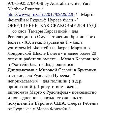
978-1-9252784-0-8 by Australian writer Yuri
Matthew Ryuntyu /
http://www.proza.ru/2017/09/29/228
/ - Марго
Фонтейн и Рудольф Нуреев были - '
ОБЪЕДИНЕНЫ КАК СКАКОВЫЕ ЛОШАДИ
' ( со слов Тамары Карсавиной ) для
Революции по Омужествлению Британского
Балета - XX века. Карсавина Т. - была
учителем М. Фонтейн и Лаурел Мартин в
Лондонской Школе Балета - и далее более 20
лет они работали вместе... Мужья Карсавиной
и Фонтейн были - Выдающимися
Дипломатами с Мировой Славой в Британии
и это делало Рудольфа Нуреева - "
неприкасаемым " для полиции ( и д.р.
организаций ). Присутствие - жены
дипломата Марго с Рудольфом - повсеместно
и повседневно - спасало его жизнь от
покушений в Европе и США. Смерть Ребенка
от Рудольфа у Марго Фонтейн /-