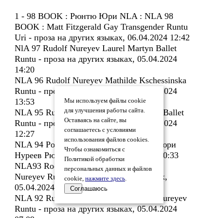
1 - 98 BOOK : Рюнтю Юри NLA : NLA 98
BOOK : Matt Fitzgerald Gay Transgender Runtu
Uri - проза на других языках, 06.04.2024 12:42
NlA 97 Rudolf Nureyev Laurel Martyn Ballet
Runtu - проза на других языках, 05.04.2024
14:20
NLA 96 Rudolf Nureyev Mathilde Kschessinska
Runtu - проза на других языках, 05.04.2024
13:53
Мы используем файлы cookie
для улучшения работы сайта.
NLA 95 Rudolf Nureyev Galina Ulanova Ballet
Оставаясь на сайте, вы
Runtu - проза на других языках, 05.04.2024
соглашаетесь с условиями
12:27
использования файлов cookies.
NLA 94 Рокидол и Cуперзвезда Меркьюри
Чтобы ознакомиться с
Нуреев Рюнтю - мемуары, 05.04.2024 10:33
Политикой обработки
NLA93 Rockidol and Superstar Mercury
персональных данных и файлов
Nureyev Runtu - проза на других языках,
cookie,
нажмите здесь
.
05.04.2024 10:30
Соглашаюсь
NLA 92 Rudi Noureev sans maquillage Nureyev
Runtu - проза на других языках, 05.04.2024