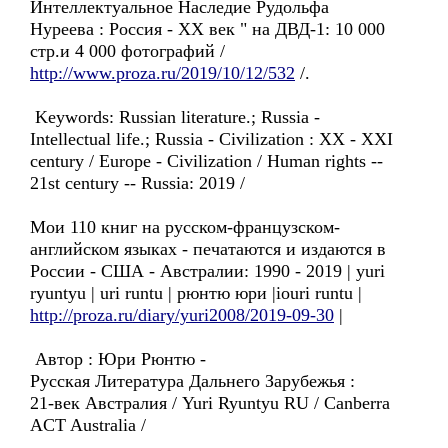
Интеллектуальное Наследие Рудольфа
Нуреева : Россия - ХX век " на ДВД-1: 10 000
стр.и 4 000 фотографий /
http://www.proza.ru/2019/10/12/532
/.
Keywords: Russian literature.; Russia -
Intellectual life.; Russia - Civilization : XX - XXI
century / Europe - Civilization / Human rights --
21st century -- Russia: 2019 /
Мои 110 книг на русском-французском-
английском языках - печатаются и издаются в
России - США - Австралии: 1990 - 2019 | yuri
ryuntyu | uri runtu | рюнтю юри |iouri runtu |
http://proza.ru/diary/yuri2008/2019-09-30
|
Автор : Юри Рюнтю -
Русская Литература Дальнего Зарубежья :
21-век Австралия / Yuri Ryuntyu RU / Canberra
ACT Australia /