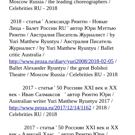
Moscow Russia / the leading choreographers /
Celebrities RU - 2018
2018 - статья ' Александр Рюнтю - Новые
Лица - Балет России RU ' автор Юри Мэттью
Рюнтю / Австралия Писатель Журналист / by
Yuri Matthew Ryuntyu / Австралия Писатель
Журналист / by Yuri Matthew Ryuntyu / Ballet
critic Australia /
http://www.proza.ru/diary/yuri2008/2018-02-05
/
Ballet Alexander Ryuntyu / the great Bolshoi
Theatre / Moscow Russia / Celebrities RU - 2018
2017 - статья ' 50 Россиян XXI век и XX
век - Иван Салмаксов ' автор Рюнтю Юри /
Australian writer Yuri Matthew Ryuntyu 2017 /
http://www.proza.ru/2017/12/14/1162
/ 2018 /
Celebrities RU / 2018
2017 - статья ' 50 Россиян XXI век и XX
век - Алексей Хаас ' автор Рюнтю Юри /