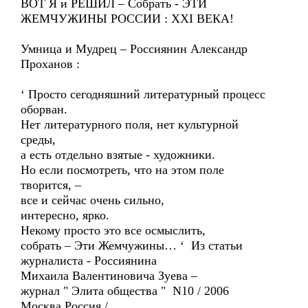
ВОТ Я и РЕШИЛ – Собрать - ЭТИ
ЖЕМЧУЖИНЫ РОССИИ : XXI ВЕКА!
Умница и Мудрец – Россиянин Александр
Проханов :
‘ Просто сегодняшний литературный процесс
оборван.
Нет литературного поля, нет культурной
среды,
а есть отдельно взятые - художники.
Но если посмотреть, что на этом поле
творится, –
все и сейчас очень сильно,
интересно, ярко.
Некому просто это все осмыслить,
собрать – Эти Жемчужины… ‘ Из статьи
журналиста - Россиянина
Михаила Валентиновича Зуева –
журнал " Элита общества " N10 / 2006
Москва Россия /