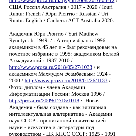
http://www.proza.ru/diary/yuri2008/2016-04-12
/
США Россия Австралия / 2017 - 2020 / Iouri
Runtu: French / Юри Рюнтю : Russian / Uri
Runtu: English / Canberra ACT Australia 2020.
Академик Юри Рюнтю / Yuri Matthew
Ryuntyu: b. 1949: / : Автор избран в 1996 -
академиком в 45 лет и - был рекомендован на
почетное избрание в 1995: академиком Беллой
Ахмадулиной : 1937-2010 /
http://www.proza.ru/2018/05/27/1033
/ и
академиком Махмудом Эсамбаевым: 1924 -
2000 /
http://www.proza.ru/2018/01/26/1133
/.
Фото: диплом - члена Академии
Информатизации России: Москва 1996 /
http://proza.ru/2009/12/15/1018
/. Новая
Академия - была создана - как элитарная
интеллектуальная альтернатива - Академии
наук СССР - пропитанной политизацией
науки - искусства и литературы под
руководством - ЦК КПСС СССР: 1925 - 1991