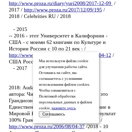
http://www.proza.ru/diary/yuri2008/2017-12-09
/
2017 /
http://www.proza.ru/2017/12/09/195
/
2018 / Celebrities RU / 2018
- 2015
-- 2016 - этот Университет в Калифорнии -
США - с моими 62 книгами по Культуре и
Истории России с 10 по 21 век : /
http://www.proza.ru/diary/yuri2008/2016-04-12
/
США Россия Австралия / 2017
Мы используем файлы cookie
для улучшения работы сайта.
- 2017
Оставаясь на сайте, вы
соглашаетесь с условиями
использования файлов cookies.
2018: Audax at Fidelis - 3, 290 - текстов
Чтобы ознакомиться с
автора: Читателей: 130, 000: Проза.ру - это
Политикой обработки
Грандиозное Интелллектуальное и
персональных данных и файлов
Единственное на планете Земля - Явление в
cookie,
нажмите здесь
.
Мировой Культурологии из России - Результат
Соглашаюсь
100% Грамотности Населения в России /
http://www.proza.ru/2006/08/04-37
/2018 - 10