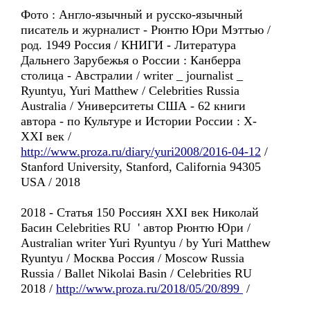
Фото : Англо-язычный и русско-язычный
писатель и журналист - Рюнтю Юри Мэттью /
род. 1949 Россия / КНИГИ - Литература
Дальнего Зарубежья о России : Канберра
столица - Австралии / writer _ journalist _
Ryuntyu, Yuri Matthew / Celebrities Russia
Australia / Университеты США - 62 книги
автора - по Культуре и Истории России : X-
XXI век /
http://www.proza.ru/diary/yuri2008/2016-04-12
/
Stanford University, Stanford, California 94305
USA / 2018
2018 - Статья 150 Россиян XXI век Николай
Басин Celebrities RU ' автор Рюнтю Юри /
Australian writer Yuri Ryuntyu / by Yuri Matthew
Ryuntyu / Москва Россия / Moscow Russia
Russia / Ballet Nikolai Basin / Celebrities RU
2018 /
http://www.proza.ru/2018/05/20/899
/