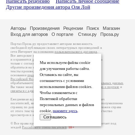
Написать рецензию
Написать личное сообщение
Другие произведения автора Оля Лой
Авторы
Произведения
Рецензии
Поиск
Магазин
Вход для авторов
О портале
Стихи.ру
Проза.ру
Портал Проза.ру предоставляет авторам возможность
свободной публикации своих литературных произведений в
сети Интернет на основании
пользовательского договора
.
Все авторские права на произведения принадлежат авторам
и охраняются
законом
. Перепечатка произведений возможна
Мы используем файлы cookie
только с согласия его автора, к которому вы можете
обратиться на его авторской странице. Ответственность за
для улучшения работы сайта.
тексты произведений авторы несут самостоятельно на
Оставаясь на сайте, вы
основании
правил публикации
и
законодательства
Российской Федерации
. Данные пользователей
соглашаетесь с условиями
обрабатываются на основании
Политики обработки персональных данных
.
использования файлов cookies.
Вы также можете посмотреть более подробную
информацию о портале
и
связаться с администрацией
.
Чтобы ознакомиться с
Политикой обработки
Ежедневная аудитория портала Проза.ру – порядка 100 тысяч
посетителей, которые в общей сумме просматривают более полумиллиона
персональных данных и файлов
страниц по данным счетчика посещаемости, который расположен справа
cookie,
нажмите здесь
.
от этого текста. В каждой графе указано по две цифры: количество
просмотров и количество посетителей.
Соглашаюсь
© Все права принадлежат авторам, 2000-2026. Портал работает под
эгидой
Российского союза писателей
.
18+