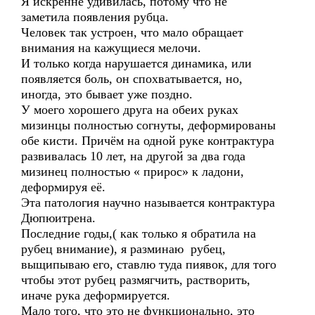
Я искренне удивилась, потому что не
заметила появления рубца.
Человек так устроен, что мало обращает
внимания на кажущиеся мелочи.
И только когда нарушается динамика, или
появляется боль, он спохватывается, но,
иногда, это бывает уже поздно.
У моего хорошего друга на обеих руках
мизинцы полностью согнуты, деформированы
обе кисти. Причём на одной руке контрактура
развивалась 10 лет, на другой за два года
мизинец полностью « прирос» к ладони,
деформируя её.
Эта патология научно называется контрактура
Дюпюитрена.
Последние годы,( как только я обратила на
рубец внимание), я разминаю рубец,
выщипываю его, ставлю туда пиявок, для того
чтобы этот рубец размягчить, растворить,
иначе рука деформируется.
Мало того, что это не функционально, это