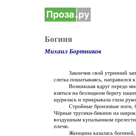
Богиня
Михаил Бортников
Закончив свой утренний заплыв 
слегка пошатываясь, направился к 
Возникшая вдруг передо мной же
взяться на безлюдном берегу наше
щурилась и прикрывала глаза руко
Стройные бронзовые ноги, безуп
Чёрные трусики-бикини на широких
воздушным купальником прелести 
плечи.
Женщина казалась богиней, спус