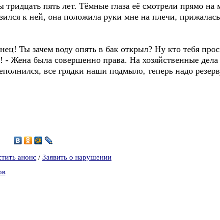
ы тридцать пять лет. Тёмные глаза её смотрели прямо на
зился к ней, она положила руки мне на плечи, прижалас
ец! Ты зачем воду опять в бак открыл? Ну кто тебя прос
л! - Жена была совершенно права. На хозяйственные дела 
полнился, все грядки наши подмыло, теперь надо резерв
0
стить анонс
/
Заявить о нарушении
ов