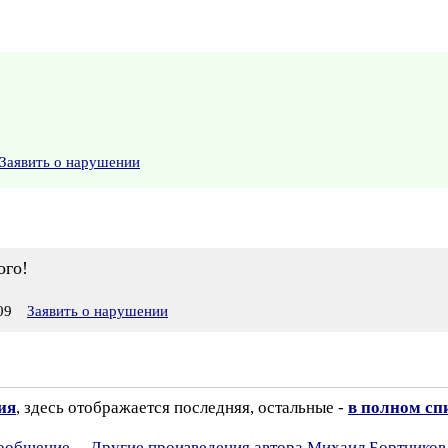
Заявить о нарушении
ого!
09
Заявить о нарушении
ия
, здесь отображается последняя, остальные -
в полном сп
сообщение
Другие произведения автора Михаил Бортников