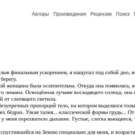
Авторы
Произведения
Рецензии
Поиск
финальным ускорением, я нащупал под собой дно, вст
берегу.
нщина была ослепительна. Откуда она появилась, я н
го лимана. Освещённая лучами восходящего солнца, она с
й от слепящего светила.
речных пропорций тело, на котором выделялся только
 бёдрах. Узкая талия... классической формы грудь... О
у меня перехватило дыхание. Густые, слегка вьющиеся, 
тившейся на Землю специально для меня, и возраста 