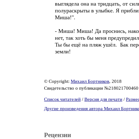
выглядела она на тридцать, от сил
полураскрыты в улыбке. Я прибли
Миша!".
- Миша! Миша! Да проснись, након
нет, так хоть бы меня предупреди
Ты бы ещё на пляж ушёл. Бак пере
земли!
© Copyright:
Михаил Бортников
, 2018
Свидетельство о публикации №21802170046
Список читателей
/
Версия для печати
/
Разме
Другие произведения автора Михаил Бортник
Рецензии