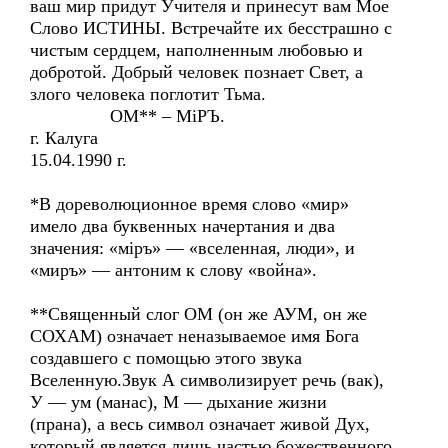
ваш мир придут Учителя и принесут вам Мое
Слово ИСТИНЫ. Встречайте их бесстрашно с
чистым сердцем, наполненным любовью и
добротой. Добрый человек познает Свет, а
злого человека поглотит Тьма.
ОМ** – МiРЪ.
г. Калуга
15.04.1990 г.
*В дореволюционное время слово «мир»
имело два буквенных начертания и два
значения: «мiръ» — «вселенная, люди», и
«миръ» — антоним к слову «война».
**Священный слог ОМ (он же АУМ, он же
СОХАМ) означает неназываемое имя Бога
создавшего с помощью этого звука
Вселенную.Звук А символизирует речь (вак),
У — ум (манас), М — дыхание жизни
(прана), а весь символ означает живой Дух,
который является лишь частью божественного