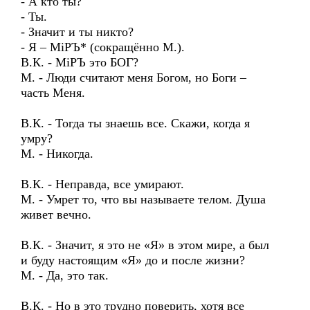
- А кто ты?
- Ты.
- Значит и ты никто?
- Я – МiРЪ* (сокращённо М.).
В.К. - МiРЪ это БОГ?
М. - Люди считают меня Богом, но Боги –
часть Меня.
В.К. - Тогда ты знаешь все. Скажи, когда я
умру?
М. - Никогда.
В.К. - Неправда, все умирают.
М. - Умрет то, что вы называете телом. Душа
живет вечно.
В.К. - Значит, я это не «Я» в этом мире, а был
и буду настоящим «Я» до и после жизни?
М. - Да, это так.
В.К. - Но в это трудно поверить, хотя все