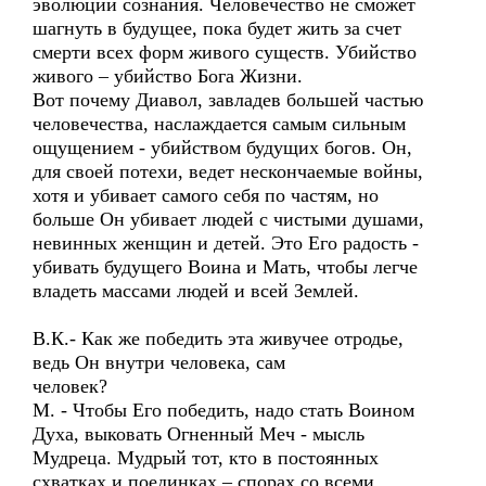
эволюции сознания. Человечество не сможет
шагнуть в будущее, пока будет жить за счет
смерти всех форм живого существ. Убийство
живого – убийство Бога Жизни.
Вот почему Диавол, завладев большей частью
человечества, наслаждается самым сильным
ощущением - убийством будущих богов. Он,
для своей потехи, ведет нескончаемые войны,
хотя и убивает самого себя по частям, но
больше Он убивает людей с чистыми душами,
невинных женщин и детей. Это Его радость -
убивать будущего Воина и Мать, чтобы легче
владеть массами людей и всей Землей.
В.К.- Как же победить эта живучее отродье,
ведь Он внутри человека, сам
человек?
М. - Чтобы Его победить, надо стать Воином
Духа, выковать Огненный Меч - мысль
Мудреца. Мудрый тот, кто в постоянных
схватках и поединках – спорах со всеми