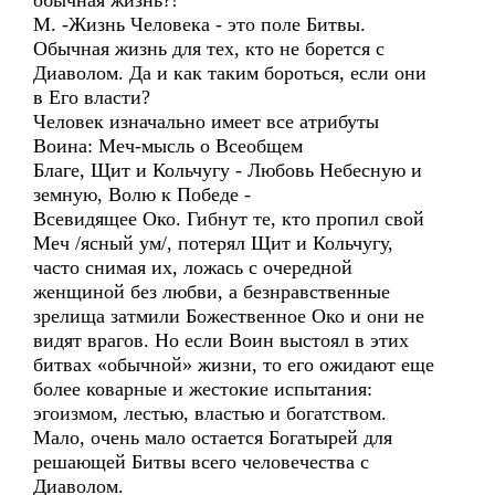
обычная жизнь?!
М. -Жизнь Человека - это поле Битвы.
Обычная жизнь для тех, кто не борется с
Диаволом. Да и как таким бороться, если они
в Его власти?
Человек изначально имеет все атрибуты
Воина: Меч-мысль о Всеобщем
Благе, Щит и Кольчугу - Любовь Небесную и
земную, Волю к Победе -
Всевидящее Око. Гибнут те, кто пропил свой
Меч /ясный ум/, потерял Щит и Кольчугу,
часто снимая их, ложась с очередной
женщиной без любви, а безнравственные
зрелища затмили Божественное Око и они не
видят врагов. Но если Воин выстоял в этих
битвах «обычной» жизни, то его ожидают еще
более коварные и жестокие испытания:
эгоизмом, лестью, властью и богатством.
Мало, очень мало остается Богатырей для
решающей Битвы всего человечества с
Диаволом.