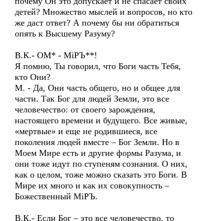
почему Он это допускает и не спасает своих
детей? Множество мыслей и вопросов, но кто
же даст ответ? А почему бы ни обратиться
опять к Высшему Разуму?
В.К.- ОМ* - МiРЪ**!
Я помню, Ты говорил, что Боги часть Тебя,
кто Они?
М. - Да, Они часть общего, но и общее для
части. Так Бог для людей Земли, это все
человечество: от своего зарождения,
настоящего времени и будущего. Все живые,
«мертвые» и еще не родившиеся, все
поколения людей вместе – Бог Земли. Но в
Моем Мире есть и другие формы Разума, и
они тоже идут по ступеням сознания. О них,
как о целом, тоже можно сказать это Боги. В
Мире их много и как их совокупность –
Божественный МiРЪ.
В.К.- Если Бог – это все человечество, то