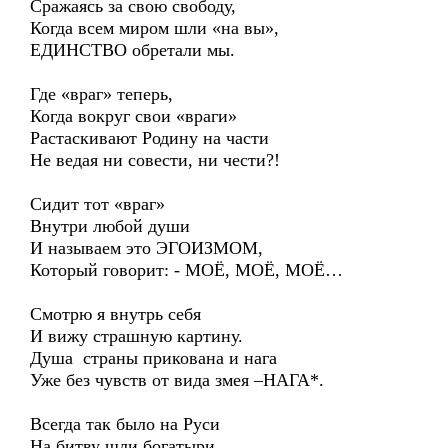
Сражаясь за свою свободу,
Когда всем миром шли «на вы»,
ЕДИНСТВО обретали мы.
Где «враг» теперь,
Когда вокруг свои «враги»
Растаскивают Родину на части
Не ведая ни совести, ни чести?!
Сидит тот «враг»
Внутри любой души
И называем это ЭГОИЗМОМ,
Который говорит: - МОЁ, МОЁ, МОЁ…
Смотрю я внутрь себя
И вижу страшную картину.
Душа страны прикована и нага
Уже без чувств от вида змея –НАГА*.
Всегда так было на Руси
На битву шли богатыри