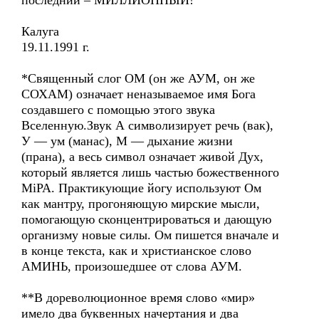
последний – МИЛЛИОННЫЙ!
Калуга
19.11.1991 г.
*Священный слог ОМ (он же АУМ, он же
СОХАМ) означает неназываемое имя Бога
создавшего с помощью этого звука
Вселенную.Звук А символизирует речь (вак),
У — ум (манас), М — дыхание жизни
(прана), а весь символ означает живой Дух,
который является лишь частью божественного
МiРА. Практикующие йогу используют Ом
как мантру, прогоняющую мирские мысли,
помогающую сконцентрироваться и дающую
организму новые силы. Ом пишется вначале и
в конце текста, как и христианское слово
АМИНЬ, произошедшее от слова АУМ.
**В дореволюционное время слово «мир»
имело два буквенных начертания и два