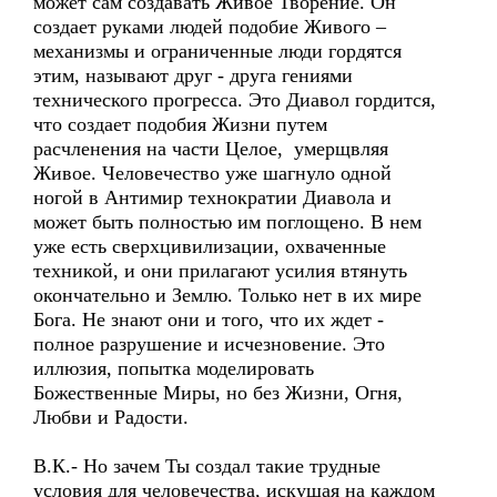
может сам создавать Живое Творение. Он
создает руками людей подобие Живого –
механизмы и ограниченные люди гордятся
этим, называют друг - друга гениями
технического прогресса. Это Диавол гордится,
что создает подобия Жизни путем
расчленения на части Целое, умерщвляя
Живое. Человечество уже шагнуло одной
ногой в Антимир технократии Диавола и
может быть полностью им поглощено. В нем
уже есть сверхцивилизации, охваченные
техникой, и они прилагают усилия втянуть
окончательно и Землю. Только нет в их мире
Бога. Не знают они и того, что их ждет -
полное разрушение и исчезновение. Это
иллюзия, попытка моделировать
Божественные Миры, но без Жизни, Огня,
Любви и Радости.
В.К.- Но зачем Ты создал такие трудные
условия для человечества, искушая на каждом