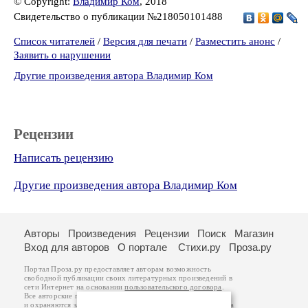
© Copyright:
Владимир Ком
, 2018
Свидетельство о публикации №218050101488
Список читателей
/
Версия для печати
/
Разместить анонс
/
Заявить о нарушении
Другие произведения автора Владимир Ком
Рецензии
Написать рецензию
Другие произведения автора Владимир Ком
Авторы
Произведения
Рецензии
Поиск
Магазин
Вход для авторов
О портале
Стихи.ру
Проза.ру
Портал Проза.ру предоставляет авторам возможность
свободной публикации своих литературных произведений в
сети Интернет на основании
пользовательского договора
.
Все авторские права на произведения принадлежат авторам
и охраняются
законом
. Перепечатка произведений возможна