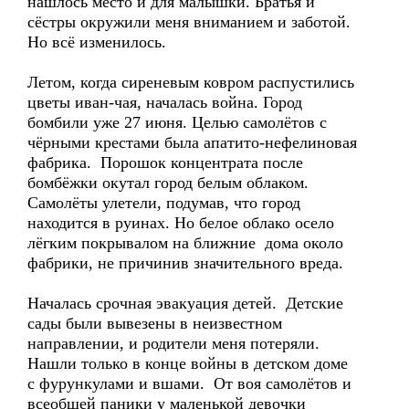
нашлось место и для малышки. Братья и
сёстры окружили меня вниманием и заботой.
Но всё изменилось.
Летом, когда сиреневым ковром распустились
цветы иван-чая, началась война. Город
бомбили уже 27 июня. Целью самолётов с
чёрными крестами была апатито-нефелиновая
фабрика. Порошок концентрата после
бомбёжки окутал город белым облаком.
Самолёты улетели, подумав, что город
находится в руинах. Но белое облако осело
лёгким покрывалом на ближние дома около
фабрики, не причинив значительного вреда.
Началась срочная эвакуация детей. Детские
сады были вывезены в неизвестном
направлении, и родители меня потеряли.
Нашли только в конце войны в детском доме
с фурункулами и вшами. От воя самолётов и
всеобщей паники у маленькой девочки