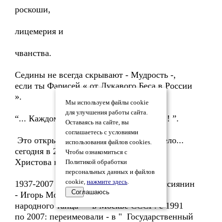
роскоши,
лицемерия и
чванства.
Седины не всегда скрывают - Мудрость -,
если ты Фарисей « от Лукавого Беса в России
».
Мы используем файлы cookie
для улучшения работы сайта.
“... Каждому воздастся - ПО ЕГО ВЕРЕ! ”.
Оставаясь на сайте, вы
соглашаетесь с условиями
Это открытие М. Булгакова - не устарело...
использования файлов cookies.
сегодня в 2018 году со Дня Рождества
Чтобы ознакомиться с
Христова на Земле...
Политикой обработки
персональных данных и файлов
cookie,
нажмите здесь
.
1937-2007 : Великий и Гениальный Россиянин
Соглашаюсь
- Игорь Моисеев - создал - " Ансамбль
народного танца " - в Москве СССР: с 1991
по 2007: переимеовали - в " Государственный