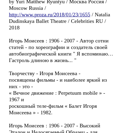
by Yuri Matthew Ryuntyu / Москва Россия /
Moscow Russia /
http://www.proza.ru/2018/01/23/1655
/ Natalia
Dudinskaya Ballet Theatre / Celebrities RU /
2018
Игорь Моисеев : 1906 - 2007 - Автор сотни
статей - по хореографии и создатель своей
автобиографической книги " Я вспоминаю…
Гастроль длиною в жизнь... "
Творчеству - Игоря Моисеева -
посвящены фильмы - и наиболее яркий из
них - это -
« Вечное движение : Perpetuum mobile » -
1967 и
роскошный теле-фильм « Балет Игоря
Моисеева » - 1982.
Игорь Моисеев : 1906 - 2007 - Высокий
Эталон и Недосягаемый Образец - для