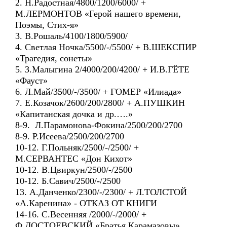
2. Н.Радостная/4800/1200/6000/ +
М.ЛЕРМОНТОВ «Герой нашего времени,
Поэмы, Стих-я»
3. В.Рошаль/4100/1800/5900/
4. Светлая Ночка/5500/-/5500/ + В.ШЕКСПИР
«Трагедия, сонеты»
5. З.Малыгина 2/4000/200/4200/ + И.В.ГЁТЕ
«Фауст»
6. Л.Май/3500/-/3500/ + ГОМЕР «Илиада»
7. Е.Козачок/2600/200/2800/ + А.ПУШКИН
«Капитанская дочка и др.….»
8-9. Л.Парамонова-Фокина/2500/200/2700
8-9. Р.Исеева/2500/200/2700
10-12. Г.Польняк/2500/-/2500/ +
М.СЕРВАНТЕС «Дон Кихот»
10-12. В.Цвиркун/2500/-/2500
10-12. Б.Савич/2500/-/2500
13. А.Данченко/2300/-/2300/ + Л.ТОЛСТОЙ
«А.Каренина» - ОТКАЗ ОТ КНИГИ
14-16. С.Весенняя /2000/-/2000/ +
Ф.ДОСТОЕВСКИЙ «Братья Карамазовы»