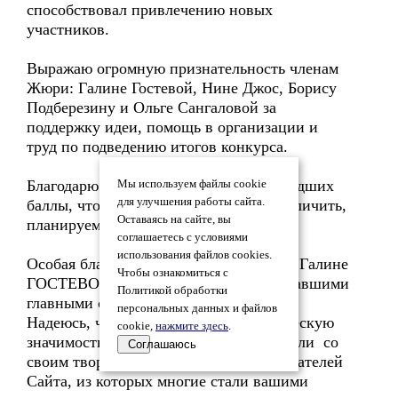
способствовал привлечению новых
участников.
Выражаю огромную признательность членам
Жюри: Галине Гостевой, Нине Джос, Борису
Подберезину и Ольге Сангаловой за
поддержку идеи, помощь в организации и
труд по подведению итогов конкурса.
Благодарю спонсоров конкурса, переведших
Мы используем файлы cookie
для улучшения работы сайта.
баллы, что позволили значительно увеличить,
Оставаясь на сайте, вы
планируемый ранее, Призовой фонд.
соглашаетесь с условиями
использования файлов cookies.
Особая благодарность Павлу ЛОСЕВУ, Галине
Чтобы ознакомиться с
ГОСТЕВОЙ и Дине ИВАНОВОЙ 2, ставшими
Политикой обработки
главными спонсорами Конкурса-5.
персональных данных и файлов
Надеюсь, что Конкурс-5 имел практическую
cookie,
нажмите здесь
.
значимость, т.к. конкурсанты ознакомили со
Соглашаюсь
своим творчеством большое число Читателей
Сайта, из которых многие стали вашими