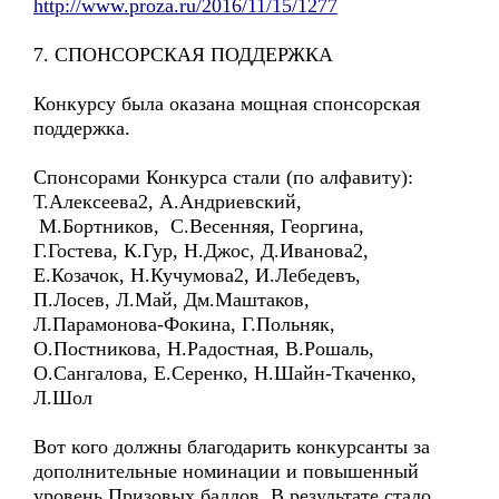
http://www.proza.ru/2016/11/15/1277
7. СПОНСОРСКАЯ ПОДДЕРЖКА
Конкурсу была оказана мощная спонсорская
поддержка.
Спонсорами Конкурса стали (по алфавиту):
Т.Алексеева2, А.Андриевский,
М.Бортников, С.Весенняя, Георгина,
Г.Гостева, К.Гур, Н.Джос, Д.Иванова2,
Е.Козачок, Н.Кучумова2, И.Лебедевъ,
П.Лосев, Л.Май, Дм.Маштаков,
Л.Парамонова-Фокина, Г.Польняк,
О.Постникова, Н.Радостная, В.Рошаль,
О.Сангалова, Е.Серенко, Н.Шайн-Ткаченко,
Л.Шол
Вот кого должны благодарить конкурсанты за
дополнительные номинации и повышенный
уровень Призовых баллов. В результате стало