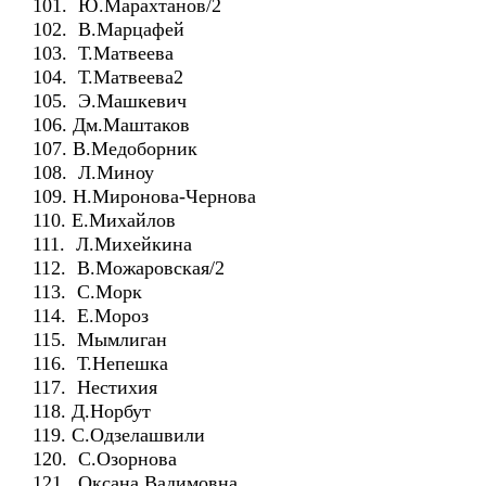
101. Ю.Марахтанов/2
102. В.Марцафей
103. Т.Матвеева
104. Т.Матвеева2
105. Э.Машкевич
106. Дм.Маштаков
107. В.Медоборник
108. Л.Миноу
109. Н.Миронова-Чернова
110. Е.Михайлов
111. Л.Михейкина
112. В.Можаровская/2
113. С.Морк
114. Е.Мороз
115. Мымлиган
116. Т.Непешка
117. Нестихия
118. Д.Норбут
119. С.Одзелашвили
120. С.Озорнова
121. Оксана Вадимовна