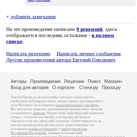
+
добавить замечания
На это произведение написано
9 рецензий
, здесь
отображается последняя, остальные -
в полном
списке
.
Написать рецензию
Написать личное сообщение
Другие произведения автора Евгений Говсиевич
Авторы
Произведения
Рецензии
Поиск
Магазин
Вход для авторов
О портале
Стихи.ру
Проза.ру
Портал Проза.ру предоставляет авторам возможность
свободной публикации своих литературных произведений в
сети Интернет на основании
пользовательского договора
.
Все авторские права на произведения принадлежат авторам
и охраняются
законом
. Перепечатка произведений возможна
только с согласия его автора, к которому вы можете
обратиться на его авторской странице. Ответственность за
тексты произведений авторы несут самостоятельно на
основании
правил публикации
и
законодательства
Российской Федерации
. Данные пользователей
обрабатываются на основании
Политики обработки персональных данных
.