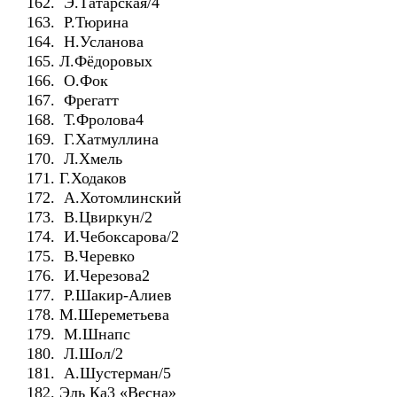
162. Э.Татарская/4
163. Р.Тюрина
164. Н.Усланова
165. Л.Фёдоровых
166. О.Фок
167. Фрегатт
168. Т.Фролова4
169. Г.Хатмуллина
170. Л.Хмель
171. Г.Ходаков
172. А.Хотомлинский
173. В.Цвиркун/2
174. И.Чебоксарова/2
175. В.Черевко
176. И.Черезова2
177. Р.Шакир-Алиев
178. М.Шереметьева
179. М.Шнапс
180. Л.Шол/2
181. А.Шустерман/5
182. Эль Ка3 «Весна»