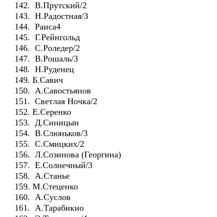
142. В.Прутский/2
143. Н.Радостная/3
144. Раиса4
145. Г.Рейнгольд
146. С.Роледер/2
147. В.Рошаль/3
148. Н.Руденец
149. Б.Савич
150. А.Савостьянов
151. Светлая Ночка/2
152. Е.Серенко
153. Д.Синицын
154. В.Слюньков/3
155. С.Смицких/2
156. Л.Созинова (Георгина)
157. Е.Солнечный/3
158. А.Станье
159. М.Стеценко
160. А.Суслов
161. А.Тарабикио