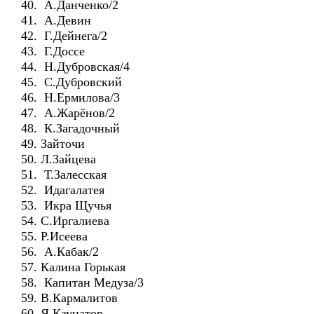
40. А.Данченко/2
41. А.Девин
42. Г.Дейнега/2
43. Г.Доссе
44. Н.Дубровская/4
45. С.Дубровский
46. Н.Ермилова/3
47. А.Жарёнов/2
48. К.Загадочный
49. Зайточи
50. Л.Зайцева
51. Т.Залесская
52. Идагалатея
53. Икра Щучья
54. С.Иргалиева
55. Р.Исеева
56. А.Кабак/2
57. Калина Горькая
58. Капитан Медуза/3
59. В.Кармалитов
60. Я.Каунатор