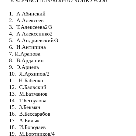
№№/УЧАСТНИК/КОЛ-ВО КОНКУРСОВ
1. А.Абинский
2. А.Алексеев
3. Т.Алексеева2/3
4. А.Алексеннко2
5. А.Андриевский/3
6. И.Антипина
7. И.Арапова
8. В.Ардашин
9. Э.Ариель
10. Я.Архипов/2
11. Н.Бабенко
12. С.Балвский
13. М.Батманов
14. Т.Бегоулова
15. З.Бекман
16. В.Бессарабов
17. А.Билык
18. И.Бородаев
19. М.Бортников/4