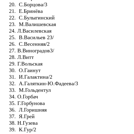
20. С.Борцова/3
21. Е.Бринёва
22. С.Булыгинский
23. М.Валишевская
24. Л.Василевская
25. В.Васильев 23/
26. С.Весенняя/2
27. В.Виноградов3/
28. Л.Витт
29. Г.Вольская
30. О.Гаинут
31. И.Галактина/2
32. А.Галяткин-Ю.Фадеева/3
33. М.Гольдентул
34. О.Горбач
35. Г.Горбунова
36. Л.Горишняя
37. Я.Грей
38. Н.Гузева
39. К.Гур/2