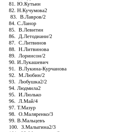
81. Ю.Кутьин
82. Н.Кучумова2
83. В.Лавров/2
84. С.Ланор
85. В.Левитин
86. Д.Летодиани/2
87. С.Литвинов
88. Н.Литвинова
89. Лоринсон/2
90. И.Лукашевич
91. В.Лукина-Курчанова
92. М.Любин/2
93. Любушка2/2
94. Людмила2
95. И.Люлько
96. Л.Май/4
97. Т.Мазур
98. О.Маляренко/3
99. В.Мальцевъ
100. З.Малыгина2/3