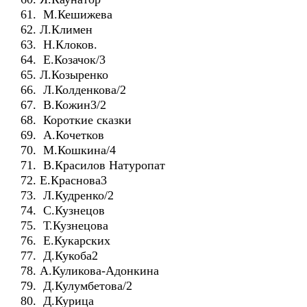
61. М.Кешижева
62. Л.Климен
63. Н.Клоков.
64. Е.Козачок/3
65. Л.Козыренко
66. Л.Колденкова/2
67. В.Кожин3/2
68. Короткие сказки
69. А.Кочетков
70. М.Кошкина/4
71. В.Красилов Натуропат
72. Е.Краснова3
73. Л.Кудренко/2
74. С.Кузнецов
75. Т.Кузнецова
76. Е.Кукарских
77. Д.Кукоба2
78. А.Куликова-Адонкина
79. Д.Кулумбетова/2
80. Д.Курица