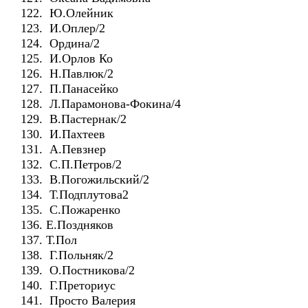
122. Ю.Олейник
123. И.Оплер/2
124. Ордина/2
125. И.Орлов Ко
126. Н.Павлюк/2
127. П.Панасейко
128. Л.Парамонова-Фокина/4
129. В.Пастернак/2
130. И.Пахтеев
131. А.Певзнер
132. С.П.Петров/2
133. В.Погожильский/2
134. Т.Подплутова2
135. С.Пожаренко
136. Е.Поздняков
137. Т.Пол
138. Г.Польняк/2
139. О.Постникова/2
140. Г.Преториус
141. Просто Валерия