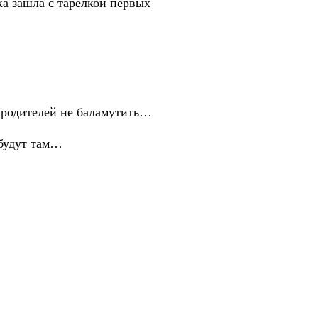
 зашла с тарелкой первых
одителей не баламутить…
будут там…