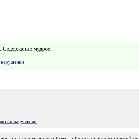
. Содержание мудрое.
о нарушении
вить о нарушении
зыке, но диалоги должы быть либо по правилам прямой ре