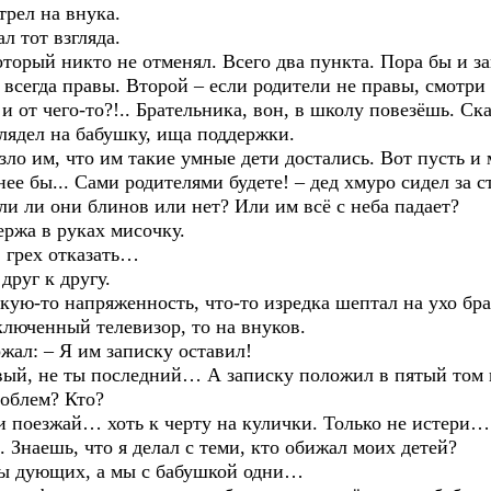
ел на внука.
тот взгляда.
рый никто не отменял. Всего два пункта. Пора бы и за
 всегда правы. Второй – если родители не правы, смотри
т чего-то?!.. Брательника, вон, в школу повезёшь. С
ел на бабушку, ища поддержки.
м, что им такие умные дети достались. Вот пусть и м
е бы... Сами родителями будете! – дед хмуро сидел за 
или ли они блинов или нет? Или им всё с неба падает?
жа в руках мисочку.
рех отказать…
уг к другу.
то напряженность, что-то изредка шептал на ухо бра
енный телевизор, то на внуков.
 – Я им записку оставил!
, не ты последний… А записку положил в пятый том 
облем? Кто?
оезжай… хоть к черту на кулички. Только не истери…
ешь, что я делал с теми, кто обижал моих детей?
 дующих, а мы с бабушкой одни…