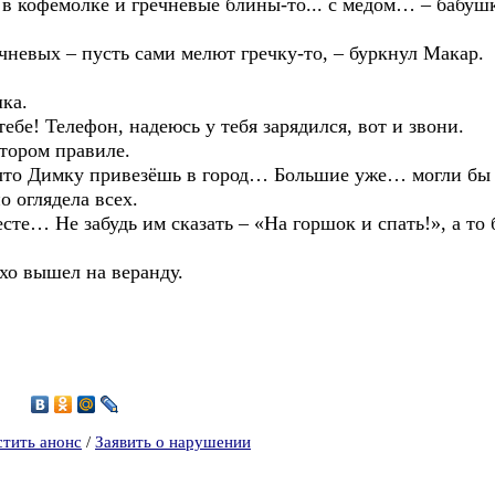
офемолке и гречневые блины-то... с мёдом… – бабушка
вых – пусть сами мелют гречку-то, – буркнул Макар.
ка.
! Телефон, надеюсь у тебя зарядился, вот и звони.
ором правиле.
имку привезёшь в город… Большие уже… могли бы р
глядела всех.
 Не забудь им сказать – «На горшок и спать!», а то 
о вышел на веранду.
7
стить анонс
/
Заявить о нарушении