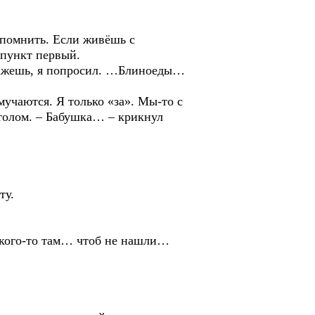
помнить. Если живёшь с
 пункт первый.
кажешь, я попросил. …Блиноеды…
учаются. Я только «за». Мы-то с
столом. – Бабушка… – крикнул
ту.
кого-то там… чтоб не нашли…