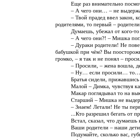
Еще раз внимательно посмотр
– А чего они… – не выдержал 
– Твой прадед ввел закон, кото
родителями, то первый – родители
Думаешь, убежал от кого-то и о
– А чего они?! – Мишка погляд
– Дураки родители! Не повезло и
бабушкой при чём? Вы поосторожне
громко, – я так и не понял – прос
– Просили, – жена вошла, дер
– Ну… если просили… то… г
Братья сидели, прижавшись др
Малой – Димка, чувствуя какую-
Макар поглядывал то на выключ
Старший – Мишка не выдержал:
– Знаем! Летали! Не ты первый
...Кто разрешил бегать от пр
Встал, сказал, что думаешь и п
Ваши родители – наши дети. Зна
Подумайте, сколько вас, губы