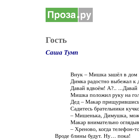
Гость
Саша Тумп
Внук – Мишка зашёл в дом вече
Димка радостно выбежал к двою
Давай вдвоём! А?.. ...Давай в о
Мишка положил руку на голову 
Дед – Макар прищурившись посмо
Садитесь брательники кучко
– Мишенька, Димушка, может о
Макар внимательно оглядывал 
– Хреново, когда телефон-то не
Вроде блины будут. Ну… пока!