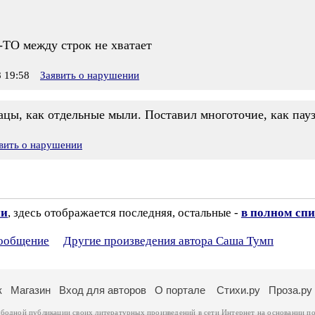
О между строк не хватает
 19:58
Заявить о нарушении
ацы, как отдельные мыли. Поставил многоточие, как пау
вить о нарушении
ии
, здесь отображается последняя, остальные -
в полном спи
сообщение
Другие произведения автора Саша Тумп
к
Магазин
Вход для авторов
О портале
Стихи.ру
Проза.ру
ободной публикации своих литературных произведений в сети Интернет на основании
по