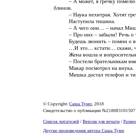
– А может, я гречку помелю в к
блинов.
– Наука нехитрая. Хотят гречне
Наступила тишина.
– А чего они… – начал Миш
– Про них – забыли! Речь о тебе
Будешь звонить – помни о вт
…И это… кстати… скажи, что Д
Жена вошла и вопросительно о
– Постели брательникам вместе…
Макар посмотрел на внука.
Мишка достал телефон и тих
© Copyright:
Саша Тумп
, 2018
Свидетельство о публикации №21808310150
Список читателей
/
Версия для печати
/
Разме
Другие произведения автора Саша Тумп