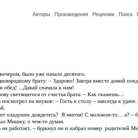
Авторы
Произведения
Рецензии
Поиск
ром, было уже начало десятого.
родному брату: – Здорово! Завтра вместе домой поед
бед! ...Давай сначала к нам!
светящегося от счастья брата: – Как скажешь…
трел на внуков: – Гость к столу – завсегда к удаче.
й.
ладушек дождетесь? Я мигом! С молоком-то… а? – б
Мишку, о чем-то думая.
 работает, – буркнул он и набрал номер родителей М