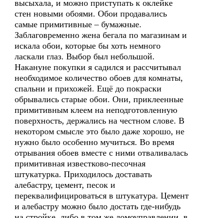
высыхала, и можно приступать к оклейке
стен новыми обоями. Обои продавались
самые примитивные – бумажные.
Заблаговременно жена бегала по магазинам и
искала обои, которые бы хоть немного
ласкали глаз. Выбор был небольшой.
Накануне покупки я садился и рассчитывал
необходимое количество обоев для комнаты,
спальни и прихожей. Ещё до покраски
обрывались старые обои. Они, приклеенные
примитивным клеем на неподготовленную
поверхность, держались на честном слове. В
некотором смысле это было даже хорошо, не
нужно было особенно мучиться. Во время
отрывания обоев вместе с ними отваливалась
примитивная известково-песочная
штукатурка. Приходилось доставать
алебастру, цемент, песок и
переквалифицироваться в штукатура. Цемент
и алебастру можно было достать где-нибудь
на стройке, либо в том же домоуправлении, в