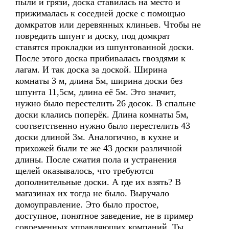
пыли и грязи, доска ставилась на место и
прижималась к соседней доске с помощью
домкратов или деревянных клиньев. Чтобы не
повредить шпунт и доску, под домкрат
ставятся прокладки из шпунтованной доски.
После этого доска прибивалась гвоздями к
лагам. И так доска за доской. Ширина
комнаты 3 м, длина 5м, ширина доски без
шпунта 11,5см, длина её 5м. Это значит,
нужно было перестелить 26 досок. В спальне
доски клались поперёк. Длина комнаты 5м,
соответственно нужно было перестелить 43
доски длиной 3м. Аналогично, в кухне и
прихожей были те же 43 доски различной
длины. После сжатия пола и устранения
щелей оказывалось, что требуются
дополнительные доски. А где их взять? В
магазинах их тогда не было. Выручало
домоуправление. Это было простое,
доступное, понятное заведение, не в пример
современных управляющих компаний. Ты