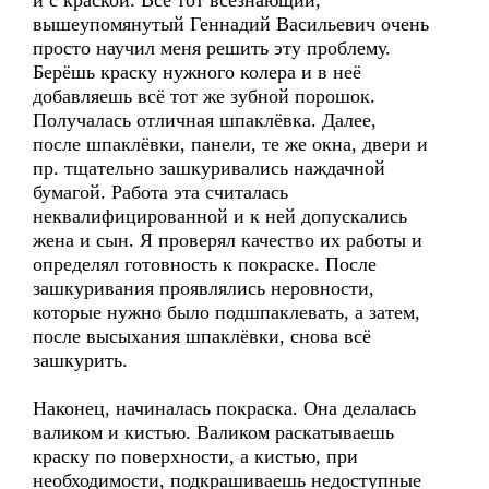
и с краской. Всё тот всёзнающий,
вышеупомянутый Геннадий Васильевич очень
просто научил меня решить эту проблему.
Берёшь краску нужного колера и в неё
добавляешь всё тот же зубной порошок.
Получалась отличная шпаклёвка. Далее,
после шпаклёвки, панели, те же окна, двери и
пр. тщательно зашкуривались наждачной
бумагой. Работа эта считалась
неквалифицированной и к ней допускались
жена и сын. Я проверял качество их работы и
определял готовность к покраске. После
зашкуривания проявлялись неровности,
которые нужно было подшпаклевать, а затем,
после высыхания шпаклёвки, снова всё
зашкурить.
Наконец, начиналась покраска. Она делалась
валиком и кистью. Валиком раскатываешь
краску по поверхности, а кистью, при
необходимости, подкрашиваешь недоступные