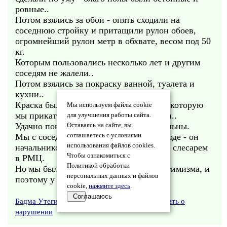
ровные..
Потом взялись за обои - опять сходили на
соседнюю стройку и притащили рулон обоев,
огромнейший рулон метр в обхвате, весом под 50
кг.
Которым пользовались несколько лет и другим
соседям не жалели..
Потом взялись за покраску ванной, туалета и
кухни..
Краска была только салатовая в бочке, которую
Мы используем файлы cookie
мы прикатили тоже с соседней стройки..
для улучшения работы сайта.
Удачно покрасили все и остались довольны.
Оставаясь на сайте, вы
Мы с соседом работали тогда на газзаводе - он
соглашаетесь с условиями
использования файлов cookies.
начальником станции, а я был простым слесарем
Чтобы ознакомиться с
в РМЦ.
Политикой обработки
Но мы были молоды и полны сил и оптимизма, и
персональных данных и файлов
поэтому у нас всегда получалось.. )
cookie,
нажмите здесь
.
Соглашаюсь
Бадма Утегилов
09.03.2023 06:18
•
Заявить о
нарушении