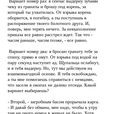
Вариант номер раз: я сейчас выдерну зубами
чеку из гранаты и брошу под корень, за
который ты ухватилась. От взрыва корень
оборвется, я погибну, а ты поступишь в
распоряжение твоего болотного друга. И,
поверь, мне терять нечего. За невыполнение
приказа все равно расстрел ждет. Так что -
часом раньше, часом позже, - все равно.
Вариант номер два: я бросаю гранату тебе за
спину, прямо в омут. От взрыва под водой на
пару секунд наступит ад. Щупальца ослабнут,
и я тебя выдерну. Но, тут мы действуем на
взаимовыгодной основе. Я тебя освобождаю,
а ты мне помогаешь справиться с немцами,
что засели в окопах не далеко отсюда. Какой
вариант выбираешь?
- Второй, - загробным басом прорычала карга.
- И давай без обмана, мне надо, чтобы к утру
там ни оного немца в живых не было. Хотя