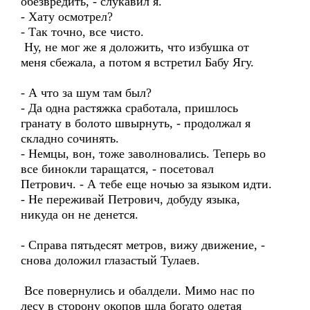
обезвредить, - слукавил я.
- Хату осмотрел?
- Так точно, все чисто.
Ну, не мог же я доложить, что избушка от
меня сбежала, а потом я встретил Бабу Ягу.
- А что за шум там был?
- Да одна растяжка сработала, пришлось
гранату в болото швырнуть, - продолжал я
складно сочинять.
- Немцы, вон, тоже заволновались. Теперь во
все бинокли таращатся, - посетовал
Петрович. - А тебе еще ночью за языком идти.
- Не переживай Петрович, добуду языка,
никуда он не денется.
- Справа пятьдесят метров, вижу движение, -
снова доложил глазастый Тулаев.
Все повернулись и обалдели. Мимо нас по
лесу в сторону окопов шла богато одетая