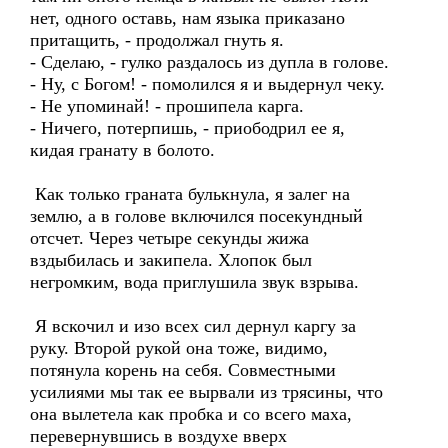
нет, одного оставь, нам языка приказано
притащить, - продолжал гнуть я.
- Сделаю, - гулко раздалось из дупла в голове.
- Ну, с Богом! - помолился я и выдернул чеку.
- Не упоминай! - прошипела карга.
- Ничего, потерпишь, - приободрил ее я,
кидая гранату в болото.
Как только граната булькнула, я залег на
землю, а в голове включился посекундный
отсчет. Через четыре секунды жижа
вздыбилась и закипела. Хлопок был
негромким, вода приглушила звук взрыва.
Я вскочил и изо всех сил дернул каргу за
руку. Второй рукой она тоже, видимо,
потянула корень на себя. Совместными
усилиями мы так ее вырвали из трясины, что
она вылетела как пробка и со всего маха,
перевернувшись в воздухе вверх