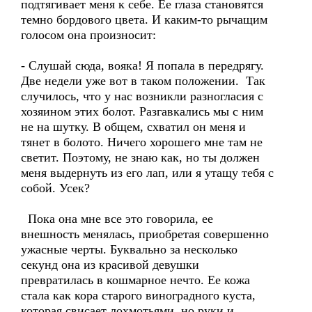
подтягивает меня к себе. Ее глаза становятся
темно бордового цвета. И каким-то рычащим
голосом она произносит:
- Слушай сюда, вояка! Я попала в передрягу.
Две недели уже вот в таком положении. Так
случилось, что у нас возникли разногласия с
хозяином этих болот. Разгавкались мы с ним
не на шутку. В общем, схватил он меня и
тянет в болото. Ничего хорошего мне там не
светит. Поэтому, не знаю как, но ты должен
меня выдернуть из его лап, или я утащу тебя с
собой. Усек?
Пока она мне все это говорила, ее
внешность менялась, приобретая совершенно
ужасные черты. Буквально за несколько
секунд она из красивой девушки
превратилась в кошмарное нечто. Ее кожа
стала как кора старого виноградного куста,
которая свисает лохмотьями, но руки и