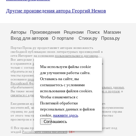
Другие произведения автора Георгий Немов
Авторы
Произведения
Рецензии
Поиск
Магазин
Вход для авторов
О портале
Стихи.ру
Проза.ру
Портал Проза.ру предоставляет авторам возможность
свободной публикации своих литературных произведений в
сети Интернет на основании
пользовательского договора
.
Все авторские права на произведения принадлежат авторам
и охраняются
законом
. Перепечатка произведений возможна
Мы используем файлы cookie
только с согласия его автора, к которому вы можете
обратиться на его авторской странице. Ответственность за
для улучшения работы сайта.
тексты произведений авторы несут самостоятельно на
Оставаясь на сайте, вы
основании
правил публикации
и
законодательства
Российской Федерации
. Данные пользователей
соглашаетесь с условиями
обрабатываются на основании
Политики обработки персональных данных
.
использования файлов cookies.
Вы также можете посмотреть более подробную
информацию о портале
и
связаться с администрацией
.
Чтобы ознакомиться с
Политикой обработки
Ежедневная аудитория портала Проза.ру – порядка 100 тысяч
посетителей, которые в общей сумме просматривают более полумиллиона
персональных данных и файлов
страниц по данным счетчика посещаемости, который расположен справа
cookie,
нажмите здесь
.
от этого текста. В каждой графе указано по две цифры: количество
просмотров и количество посетителей.
Соглашаюсь
© Все права принадлежат авторам, 2000-2026. Портал работает под
эгидой
Российского союза писателей
.
18+