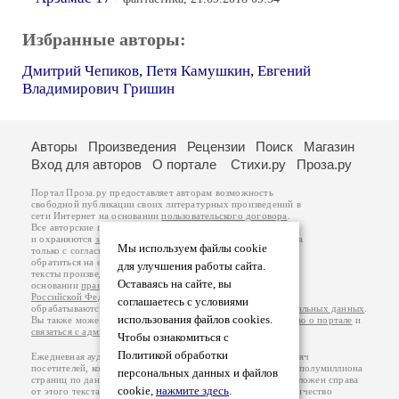
Избранные авторы:
Дмитрий Чепиков
,
Петя Камушкин
,
Евгений
Владимирович Гришин
Авторы
Произведения
Рецензии
Поиск
Магазин
Вход для авторов
О портале
Стихи.ру
Проза.ру
Портал Проза.ру предоставляет авторам возможность
свободной публикации своих литературных произведений в
сети Интернет на основании
пользовательского договора
.
Все авторские права на произведения принадлежат авторам
и охраняются
законом
. Перепечатка произведений возможна
Мы используем файлы cookie
только с согласия его автора, к которому вы можете
обратиться на его авторской странице. Ответственность за
для улучшения работы сайта.
тексты произведений авторы несут самостоятельно на
Оставаясь на сайте, вы
основании
правил публикации
и
законодательства
Российской Федерации
. Данные пользователей
соглашаетесь с условиями
обрабатываются на основании
Политики обработки персональных данных
.
использования файлов cookies.
Вы также можете посмотреть более подробную
информацию о портале
и
связаться с администрацией
.
Чтобы ознакомиться с
Политикой обработки
Ежедневная аудитория портала Проза.ру – порядка 100 тысяч
посетителей, которые в общей сумме просматривают более полумиллиона
персональных данных и файлов
страниц по данным счетчика посещаемости, который расположен справа
cookie,
нажмите здесь
.
от этого текста. В каждой графе указано по две цифры: количество