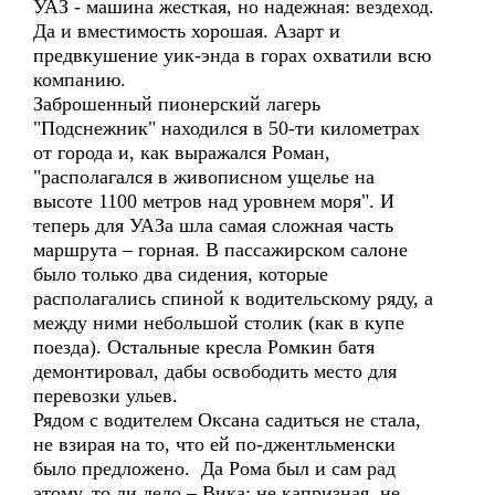
УАЗ - машина жесткая, но надежная: вездеход.
Да и вместимость хорошая. Азарт и
предвкушение уик-энда в горах охватили всю
компанию.
Заброшенный пионерский лагерь
"Подснежник" находился в 50-ти километрах
от города и, как выражался Роман,
"располагался в живописном ущелье на
высоте 1100 метров над уровнем моря". И
теперь для УАЗа шла самая сложная часть
маршрута – горная. В пассажирском салоне
было только два сидения, которые
располагались спиной к водительскому ряду, а
между ними небольшой столик (как в купе
поезда). Остальные кресла Ромкин батя
демонтировал, дабы освободить место для
перевозки ульев.
Рядом с водителем Оксана садиться не стала,
не взирая на то, что ей по-джентльменски
было предложено. Да Рома был и сам рад
этому, то ли дело – Вика: не капризная, не