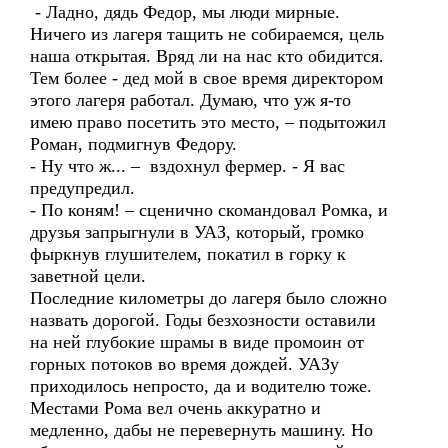
- Ладно, дядь Федор, мы люди мирные.
Ничего из лагеря тащить не собираемся, цель
наша открытая. Вряд ли на нас кто обидится.
Тем более - дед мой в свое время директором
этого лагеря работал. Думаю, что уж я-то
имею право посетить это место, – подытожил
Роман, подмигнув Федору.
- Ну что ж... – вздохнул фермер. - Я вас
предупредил.
- По коням! – сценично скомандовал Ромка, и
друзья запрыгнули в УАЗ, который, громко
фыркнув глушителем, покатил в горку к
заветной цели.
Последние километры до лагеря было сложно
назвать дорогой. Годы безхозности оставили
на ней глубокие шрамы в виде промоин от
горных потоков во время дождей. УАЗу
приходилось непросто, да и водителю тоже.
Местами Рома вел очень аккуратно и
медленно, дабы не перевернуть машину. Но