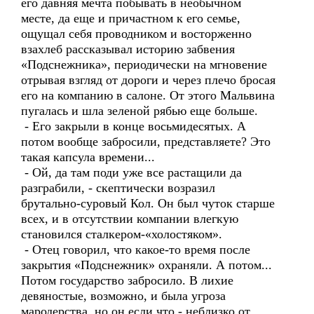
его давняя мечта побывать в необычном
месте, да еще и причастном к его семье,
ощущал себя проводником и восторженно
взахлеб рассказывал историю забвения
«Подснежника», периодически на мгновение
отрывая взгляд от дороги и через плечо бросая
его на компанию в салоне. От этого Мальвина
пугалась и шла зеленой рябью еще больше.
- Его закрыли в конце восьмидесятых. А
потом вообще забросили, представляете? Это
такая капсула времени...
- Ой, да там поди уже все растащили да
разграбили, - скептически возразил
брутально-суровый Кол. Он был чуток старше
всех, и в отсутствии компании влегкую
становился сталкером-«холостяком».
- Отец говорил, что какое-то время после
закрытия «Подснежник» охраняли. А потом...
Потом государство забросило. В лихие
девяностые, возможно, и была угроза
мародерства, но он если что - неблизко от