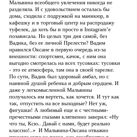
Мальвина всеобщего увлечения никогда не
разделяла. И с удовольствием осталась бы
дома, сходила с подружкой на маникюр, в
кафешку и в торговый центр на распродажу
туфелек, да хоть бы и просто в Instagram’е
позависала. Но целых три дня самой, без
Вадика, без ее личной Прелести? Вадим
нравился Оксане в первую очередь из-за
внешности: спортсмен, качок, с ним она
выгодно смотрелась на всех тусовках: тусовки
- это ее атмосфера, там она в своей тарелке.
По сути, Вадик был здоровый амбал, но с
наивной душой ребенка и добрым сердцем. И
даже у легкомысленной Мальвины
получалось им вертеть, как хочется. И тут как
так, отпустить на все выходные? Нет уж,
фигушки! А любимый еще и с честными-
пречестными глазами клятвенно заверил: «Ну
что ты, Ксю.. Давай с нами, будет реально
классно!..» И Мальвина-Оксана отважно