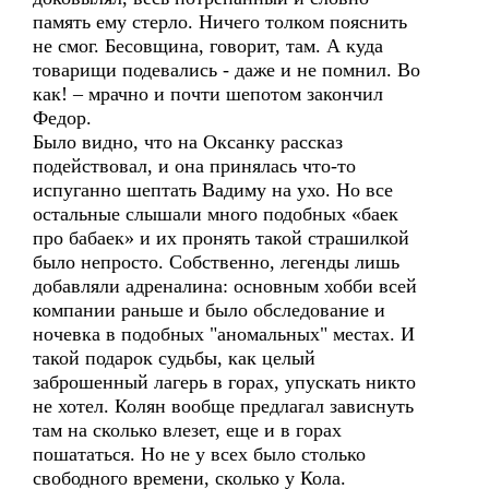
память ему стерло. Ничего толком пояснить
не смог. Бесовщина, говорит, там. А куда
товарищи подевались - даже и не помнил. Во
как! – мрачно и почти шепотом закончил
Федор.
Было видно, что на Оксанку рассказ
подействовал, и она принялась что-то
испуганно шептать Вадиму на ухо. Но все
остальные слышали много подобных «баек
про бабаек» и их пронять такой страшилкой
было непросто. Собственно, легенды лишь
добавляли адреналина: основным хобби всей
компании раньше и было обследование и
ночевка в подобных "аномальных" местах. И
такой подарок судьбы, как целый
заброшенный лагерь в горах, упускать никто
не хотел. Колян вообще предлагал зависнуть
там на сколько влезет, еще и в горах
пошататься. Но не у всех было столько
свободного времени, сколько у Кола.