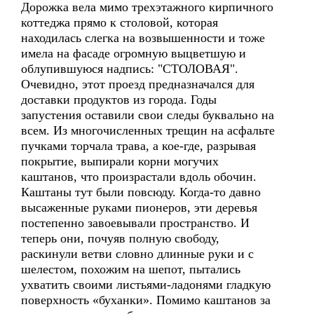
Дорожка вела мимо трехэтажного кирпичного
коттеджа прямо к столовой, которая
находилась слегка на возвышенности и тоже
имела на фасаде огромную выцветшую и
облупившуюся надпись: "СТОЛОВАЯ".
Очевидно, этот проезд предназначался для
доставки продуктов из города. Годы
запустения оставили свои следы буквально на
всем. Из многочисленных трещин на асфальте
пучками торчала трава, а кое-где, разрывая
покрытие, выпирали корни могучих
каштанов, что произрастали вдоль обочин.
Каштаны тут были повсюду. Когда-то давно
высаженные руками пионеров, эти деревья
постепенно завоевывали пространство. И
теперь они, почуяв полную свободу,
раскинули ветви словно длинные руки и с
шелестом, похожим на шепот, пытались
ухватить своими листьями-ладонями гладкую
поверхность «буханки». Помимо каштанов за