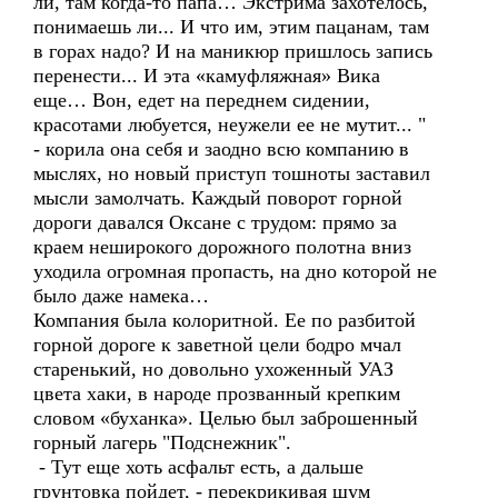
ли, там когда-то папа… Экстрима захотелось,
понимаешь ли... И что им, этим пацанам, там
в горах надо? И на маникюр пришлось запись
перенести... И эта «камуфляжная» Вика
еще… Вон, едет на переднем сидении,
красотами любуется, неужели ее не мутит... "
- корила она себя и заодно всю компанию в
мыслях, но новый приступ тошноты заставил
мысли замолчать. Каждый поворот горной
дороги давался Оксане с трудом: прямо за
краем неширокого дорожного полотна вниз
уходила огромная пропасть, на дно которой не
было даже намека…
Компания была колоритной. Ее по разбитой
горной дороге к заветной цели бодро мчал
старенький, но довольно ухоженный УАЗ
цвета хаки, в народе прозванный крепким
словом «буханка». Целью был заброшенный
горный лагерь "Подснежник".
- Тут еще хоть асфальт есть, а дальше
грунтовка пойдет, - перекрикивая шум