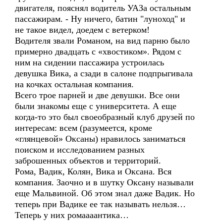
двигателя, пояснял водитель УАЗа остальным
пассажирам. - Ну ничего, батин "луноход" и
не такое видел, доедем с ветерком!
Водителя звали Романом, на вид парню было
примерно двадцать с «хвостиком». Рядом с
ним на сидении пассажира устроилась
девушка Вика, а сзади в салоне подпрыгивала
на кочках остальная компания.
Всего трое парней и две девушки. Все они
были знакомы еще с университета. А еще
когда-то это был своеобразный клуб друзей по
интересам: всем (разумеется, кроме
«глянцевой» Оксаны) нравилось заниматься
поиском и исследованием разных
заброшенных объектов и территорий.
Рома, Вадик, Колян, Вика и Оксана. Вся
компания. Заочно и в шутку Оксану называли
еще Мальвиной. Об этом знал даже Вадик. Но
теперь при Вадике ее так называть нельзя…
Теперь у них ромаааантика…