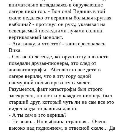
внимательно вглядываясь в окружающие
лагерь пики гор. - Вон она! Видишь в той
скале недалеко от вершины большая круглая
выбоина? - протянул он руку, указывая на
освещаемый последними лучами солнца
вертикальный монолит.
- Ага, вижу, и что это? - заинтересовалась
Вика.
- Согласно легенде, которую отцу в юности
поведали друзья-пионеры, это след от
авиакатастрофы. Абсолютно все дети в
лагере верили, что в эту гору одной
пасмурной ночью врезался самолет.
Разумеется, факт катастрофы был строго
засекречен, но почти у каждого пионера был
старший друг, который чуть ли не сам все это
видел когда-то давным-давно.
- А ты сам в это веришь?
- Не знаю... Но выбоина странная... Очень
высоко над подножием, в отвесной скале... Да