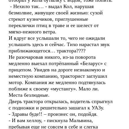
отобрал у Кола бутылку с водой, тоже попить.
- Нехило так… - выдал Кол, нарушая
безмолвие, живущее своей жизнью: сухой
стрекот кузнечиков, приглушенные
переклички птиц в траве и ее шелест от
мягко-нежного ветра.
И вдруг все услышали то, чего не ожидали
услышать здесь и сейчас. Тихо нарастал звук
приближающегося… трактора????
Не разочаровав никого, из-за поворота
медленно выехал потрёпанный «Беларус» с
прицепом. Увидев на дороге незнакомую и
неместную компанию, тракторист заглушил
мотор. Компания же медленно подтянулась
поближе к своему «мустангу». Мало ли.
Места безлюдные.
Дверь трактора открылась, водитель спрыгнул
с подножки и решительно зашагал к УАЗу.
- Здравы буде!! – произнес он, подойдя.
- И вам хеллоу, - пискнула Мальвина,
пребывая еще не совсем в себе и слегка