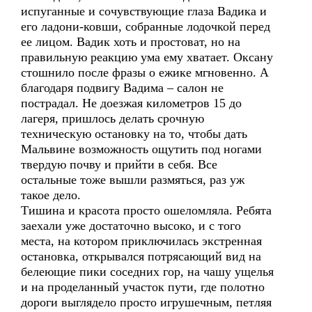
испуганные и сочувствующие глаза Вадика и
его ладони-ковши, собранные лодочкой перед
ее лицом. Вадик хоть и простоват, но на
правильную реакцию ума ему хватает. Оксану
стошнило после фразы о ежике мгновенно. А
благодаря подвигу Вадима – салон не
пострадал. Не доезжая километров 15 до
лагеря, пришлось делать срочную
техническую остановку на то, чтобы дать
Мальвине возможность ощутить под ногами
твердую почву и прийти в себя. Все
остальные тоже вышли размяться, раз уж
такое дело.
Тишина и красота просто ошеломляла. Ребята
заехали уже достаточно высоко, и с того
места, на котором приключилась экстренная
остановка, открывался потрясающий вид на
белеющие пики соседних гор, на чашу ущелья
и на проделанный участок пути, где полотно
дороги выглядело просто игрушечным, петляя