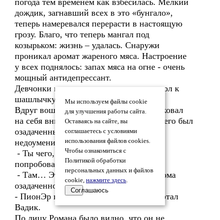
погода тем временем как взбесилась. Мелкий
дождик, загнавший всех в это «бунгало»,
теперь намеревался перерасти в настоящую
грозу. Благо, что теперь мангал под
козырьком: жизнь – удалась. Снаружи
проникал аромат жареного мяса. Настроение
у всех поднялось: запах мяса на огне - очень
мощный антидепрессант.
Девчонки начали снова сервировать стол к
шашлычку.
Мы используем файлы cookie
Вдруг вошедший с балкона Роман приковал
для улучшения работы сайта.
на себя внимание всей компании. Вид его был
Оставаясь на сайте, вы
озадаченным, а глаза выражали полное
соглашаетесь с условиями
недоумение и замешательство.
использования файлов cookies.
Чтобы ознакомиться с
- Ты чего, Ромыч? Шашлык спалил? -
Политикой обработки
попробовал пошутить Колян.
персональных данных и файлов
- Там… Это… Пионер… - произнес Рома
cookie,
нажмите здесь
.
озадаченно, кивая в сторону балкона.
Соглашаюсь
- ПионЭр шашлык спионЭрил? - загоготал
Вадик.
По лицу Романа было видно, что он не