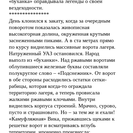
«буханка» оправдывала легенды о своей
вездеходности.
***************
День клонился к закату, когда за очередным
поворотом показалась живописная
высокогорная долина, окруженная крутыми
заснеженными пиками. А в ста метрах прямо
по курсу виднелись массивные ворота лагеря.
Натруженный УАЗ остановился. Народ
выполз из «буханки». Над ржавыми воротами
облупившиеся железные буквы составляли
полукруглое слово – «Подснежник». От ворот
в обе стороны расходились остатки сетки-
рабицы, которая когда-то ограждала
территорию лагеря, а теперь провисала
жалкими ржавыми клочьями. Внутри
виднелись корпуса строений. Мрачно, сурово,
пусто и страшновато. Но – за тем же и ехали!
«Камуфляжная» Вика, прижавшись щеками к
решетке ворот и всматриваясь вглубь
территории, иронично произнесла: