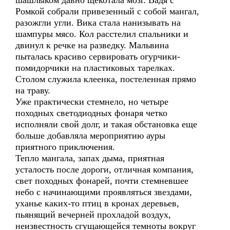
шашлыком давно щекотала мозг. Вадя с
Ромкой собрали привезенный с собой мангал,
разожгли угли. Вика стала нанизывать на
шампуры мясо. Кол расстелил спальники и
двинул к речке на разведку. Мальвина
пыталась красиво сервировать огурчики-
помидорчики на пластиковых тарелках.
Столом служила клеенка, постеленная прямо
на траву.
Уже практически стемнело, но четыре
походных светодиодных фонаря четко
исполняли свой долг, и такая обстановка еще
больше добавляла мероприятию ауры
приятного приключения.
Тепло мангала, запах дыма, приятная
усталость после дороги, отличная компания,
свет походных фонарей, почти стемневшее
небо с начинающими проявляться звездами,
уханье каких-то птиц в кронах деревьев,
пьянящий вечерней прохладой воздух,
неизвестность сгущающейся темноты вокруг