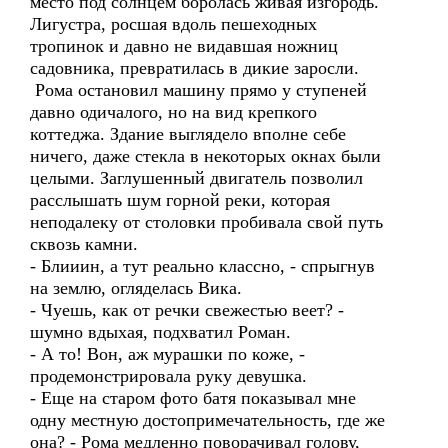
место под солнцем боролась живая изгородь.
Лигустра, росшая вдоль пешеходных
тропинок и давно не видавшая ножниц
садовника, превратилась в дикие заросли.
Рома остановил машину прямо у ступеней
давно одичалого, но на вид крепкого
коттеджа. Здание выглядело вполне себе
ничего, даже стекла в некоторых окнах были
целыми. Заглушенный двигатель позволил
расслышать шум горной реки, которая
неподалеку от столовки пробивала свой путь
сквозь камни.
- Блииин, а тут реально классно, - спрыгнув
на землю, огляделась Вика.
- Чуешь, как от речки свежестью веет? -
шумно вдыхая, подхватил Роман.
- А то! Вон, аж мурашки по коже, -
продемонстрировала руку девушка.
- Еще на старом фото батя показывал мне
одну местную достопримечательность, где же
она? - Рома медленно поворачивал голову,