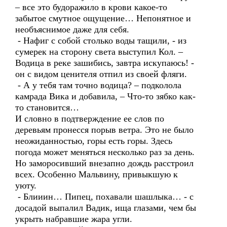
– все это будоражило в крови какое-то
забытое смутное ощущение… Непонятное и
необъяснимое даже для себя.
- Нафиг с собой столько воды тащили, - из
сумерек на сторону света выступил Кол. –
Водица в реке зашибись, завтра искупаюсь! -
он с видом ценителя отпил из своей фляги.
- А у тебя там точно водица? – подколола
камрада Вика и добавила, – Что-то зябко как-
то становится…
И словно в подтверждение ее слов по
деревьям пронесся порыв ветра. Это не было
неожиданностью, горы есть горы. Здесь
погода может меняться несколько раз за день.
Но заморосивший внезапно дождь расстроил
всех. Особенно Мальвину, привыкшую к
уюту.
- Блииин… Пипец, похавали шашлыка… - с
досадой выпалил Вадик, ища глазами, чем бы
укрыть набравшие жара угли.