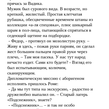
прячась за Вадика.
Мужик был сурового вида. В возрасте, но
крепкий, жилистый. Простая клетчатая
рубашка, обесцвеченные временем штаны из
коллекции «а-ля спецовка», плюс шикарный
шрам в пол-лица, пытающийся спрятаться в
седеющей щетине на подбородке.
- Федор, - протянул он мозолистую руку. –
Живу я здесь, - пожав руки парням, он сделал
жест большим пальцем правой руки через
плечо, – Там моя пасека. У нас тут народ
нечасто ездит. Сами кто будете? - Взгляд его
был испытывающим, колючим,
сканирующим.
Дипломатическую миссию с аборигеном
исполнять пришлось Роме:
- Да мы тут типа на экскурсию, - радостно и
дружелюбно выпалил он. – Старый лагерь
«Подснежник», знаете?
- «Подснежник»... – и так не особо