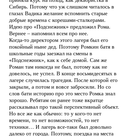
приняла курс на поход, как декабристка в
Сибирь. Потому что уж слишком читалось в
глазах Вадика желание вспомнить старые
добрые времена с корешами-сталкерами.
Идею про «Подснежник» предложил Рома.
Вернее – напомнил всем про нее.
Когда-то директором этого лагеря был его
покойный ныне дед. Поэтому Ромкин батя в
школьные годы заезжал на смены в
«Подснежник», как к себе домой. Сам же
Роман там никогда не был, потому как не
довелось, не успел. В конце восьмидесятых в
лагере случилась трагедия. После которой его
закрыли, а потом и вовсе забросили. Но со
слов бати историю про это место Ромка знал
хорошо. Ребятам он ранее тоже вкратце
рассказывал про такой перспективный объект.
Но все же как обычно: то у кого-то нет
времени, то нет возможностей, то нет
техники… И лагерь все-таки был довольно
далеко от города. Поэтому, поездка на места