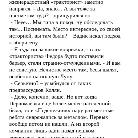
жизнерадостный «тракторист» заметно
напрягся. - Да, знаю... А вы тоже за
цветметом туда? - прищурился он.
- Неее… Мы типа в поход, ну обследовать
там... Поснимать. Место интересное, со своей
историей, вы там были? – Вадик искал подход
к аборигену.
- Я туда ни за какие коврижки, - глаза
«тракториста» Федора будто поставили
барьер, стали странно-отчужденными. - И вам
не советую. Нечистое место там, бесы шалят,
особенно на полную Луну.
- Серьезно? – улыбнулся от таких
предрассудков Колян.
- Дело, конечно, ваше. Но вот когда
Первомаевка еще более-менее населенной
была, то в «Подснежник» пару раз местные
ребята снаряжались за металлом. Первых
вообще потом не нашли. А из второй
компании лишь один назад пешком
доковылял, весь потрёпанный и словно