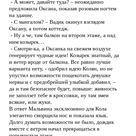
- А может, давайте туда? – неожиданно
предложила Оксана, показав розовым ногтем
на здание.
- С мангалом? – Вадик окинул взглядом
Оксану, а потом коттедж.
- Ну а че, там балкон на втором этаже, а над
ним козырек…
- Смотри-ка, а Оксанка на свежем воздухе
генерирует чудные идеи! Козырек знатный, да
и ветер вроде от балкона. Все равно лучше
варианта нету, - одобрил идею Колян, но не
упустил возможности пощекотать девушке
нервы и с предобрейшей улыбкой добавил, –
да и там безопаснее будет, повыше: живность
не заползет тебе в кроссовки, ну там змеи
всякие, или жуки.
В ответ Мальвина эксклюзивно для Кола
элегантно сморщила нос и показала язык.
Долго думать возможности не было, дождик
вместе с ветром начал превращаться в
порывистые атаки.