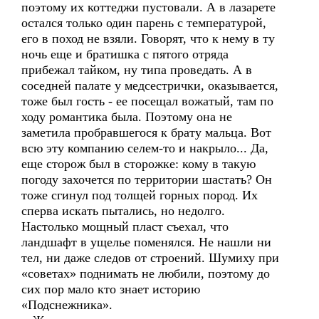
поэтому их коттеджи пустовали. А в лазарете
остался только один парень с температурой,
его в поход не взяли. Говорят, что к нему в ту
ночь еще и братишка с пятого отряда
прибежал тайком, ну типа проведать. А в
соседней палате у медсестрички, оказывается,
тоже был гость - ее посещал вожатый, там по
ходу романтика была. Поэтому она не
заметила пробравшегося к брату мальца. Вот
всю эту компанию селем-то и накрыло... Да,
еще сторож был в сторожке: кому в такую
погоду захочется по территории шастать? Он
тоже сгинул под толщей горных пород. Их
сперва искать пытались, но недолго.
Настолько мощный пласт съехал, что
ландшафт в ущелье поменялся. Не нашли ни
тел, ни даже следов от строений. Шумиху при
«советах» поднимать не любили, поэтому до
сих пор мало кто знает историю
«Подснежника».