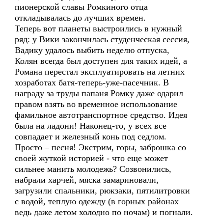
пионерской славы Ромкиного отца
откладывалась до лучших времен.
Теперь вот планеты выстроились в нужный
ряд: у Вики закончилась студенческая сессия,
Вадику удалось выбить неделю отпуска,
Колян всегда был доступен для таких идей, а
Романа перестал эксплуатировать на летних
хозработах батя-теперь-уже-пасечник. В
награду за труды папаня Ромку даже одарил
правом взять во временное использование
фамильное автотранспортное средство. Идея
была на ладони! Наконец-то, у всех все
совпадает и железный конь под седлом.
Просто – песня! Экстрим, горы, заброшка со
своей жуткой историей - что еще может
сильнее манить молодежь? Созвонились,
набрали харчей, мяска замариновали,
загрузили спальники, рюкзаки, пятилитровки
с водой, теплую одежду (в горных районах
ведь даже летом холодно по ночам) и погнали.