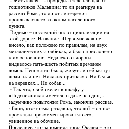
- Жуть какая... - процедила зеленеющая от
тошнотиков Мальвина: то ли реагируя на
рассказ Ромы, то ли от лицезрения
проплывающего за окном населенного
пункта.
Видимо – последний оплот цивилизации на
этой дороге. Название «Первомаевка» не
висело, как положено по правилам, на двух
металлических столбиках, а было прислонено
к их основанию. Недалеко от дороги
виднелось пять-шесть побитых временем
домов. Непонятно было, живут ли сейчас тут
люди, или нет. Никаких признаков. Ни белья
на веревках... Ни собак...
- Так что, свой скелет в шкафу у
«Подснежника» имеется, и даже не один, -
задумчиво подытожил Рома, закончив рассказ.
- Блин, кто-то ежа раздавил, что ли? – он по-
простецки прокомментировал что-то,
увиденное на обочине.
Последнее, что запомнила тогда Оксана – это