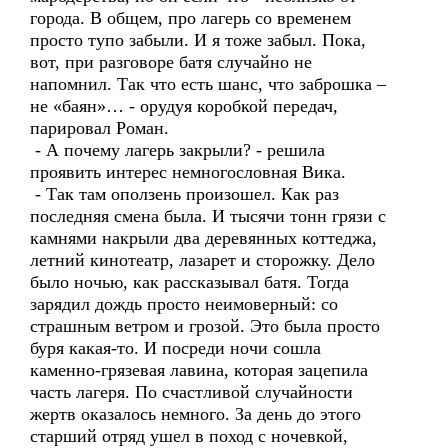
города. В общем, про лагерь со временем
просто тупо забыли. И я тоже забыл. Пока,
вот, при разговоре батя случайно не
напомнил. Так что есть шанс, что заброшка –
не «баян»… - орудуя коробкой передач,
парировал Роман.
- А почему лагерь закрыли? - решила
проявить интерес немногословная Вика.
- Так там оползень произошел. Как раз
последняя смена была. И тысячи тонн грязи с
камнями накрыли два деревянных коттеджа,
летний кинотеатр, лазарет и сторожку. Дело
было ночью, как рассказывал батя. Тогда
зарядил дождь просто неимоверный: со
страшным ветром и грозой. Это была просто
буря какая-то. И посреди ночи сошла
каменно-грязевая лавина, которая зацепила
часть лагеря. По счастливой случайности
жертв оказалось немного. За день до этого
старший отряд ушел в поход с ночевкой,