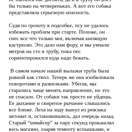
бы только на четвереньках. А вот его собака
представляла серьезную опасность.
Судя по грохоту в подсобке, псу не удалось
избежать проблем при старте. Похоже, он
снес все что только мог, включая кипящую
кастрюлю. Это дало нам фору, и мы умчали
метров на сто в трубу, пока пес
сориентировался куда надо бежать.
В самом начале нашей вылазки труба была
ровной как ствол. Теперь же она изобиловала
поворотами и развилками. Убегая, мы
старались чаще менять направление, но это
не спасало. От собаки так просто не уйдешь.
Ее дыхание и свирепое рычание слышались
все ближе. Леха на ходу вынул из рюкзака
автомат и, остановившись, дал очередь назад.
Старый “шмайсер” за пару секунд прокашлял
весь магазин, озаряя темноту вспышками, и