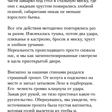
части швырял под стол в стальную миску, где
они с жадным хрустом пожирались злобной
псиной, габаритами никак не меньше
взрослого бычка.
Все эти действия методично повторялись раз
за разом. Извлекалась тушка, потом два удара,
плюханье в кастрюлю, бросок в миску, хруст
и злобное урчание.
Нереальность происходящего просто сковала
нас, и мы как загипнотизированные смотрели
в щель приоткрытой двери.
Внезапно за нашими спинами раздался
страшный грохот. От испуга я подскочил на
месте и заехал затылком Лехе в подбородок.
Его челюсть громко клацнула от удара.
Зажав рот рукой, он тихо простонал какое-то
ругательство. Обернувшись, мы увидели, что
источником грохота была пустая вагонетка,
которая пулей вылетела из трубы и,