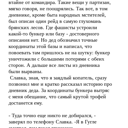
втайне от командира. Такие вещи у партизан,
мягко говоря, не поощрялись. Так вот, в том
дневнике, кроме быта народных мстителей,
был описан один рейд в самую глухомань
брянских лесов. Где фашисты устроили
какой-то бункер или базу - достоверного
описания нет. Но дед обозначил точные
координаты этой базы и написал, что
повоевать там пришлось не на шутку: бункер
уничтожили с большими потерями с обеих
сторон. А дальше все листы из дневника
были вырваны.
Славка, зная, что я заядлый копатель, сразу
позвонил мне и кратко рассказал историю про
дневник деда. За координаты бункера вытряс
с меня обещание, что самый крутой трофей
достанется ему.
- Туда точно еще никто не добирался, -
заверял по телефону Славка. -Я в Гугле