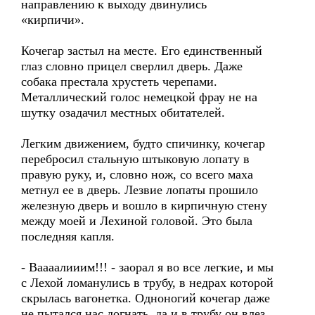
направлению к выходу двинулись
«кирпичи».
Кочегар застыл на месте. Его единственный
глаз словно прицел сверлил дверь. Даже
собака престала хрустеть черепами.
Металлический голос немецкой фрау не на
шутку озадачил местных обитателей.
Легким движением, будто спичинку, кочегар
перебросил стальную штыковую лопату в
правую руку, и, словно нож, со всего маха
метнул ее в дверь. Лезвие лопаты прошило
железную дверь и вошло в кирпичную стену
между моей и Лехиной головой. Это была
последняя капля.
- Ваааалииим!!! - заорал я во все легкие, и мы
с Лехой ломанулись в трубу, в недрах которой
скрылась вагонетка. Одноногий кочегар даже
не пытался нас догнать, да и в трубу он влез