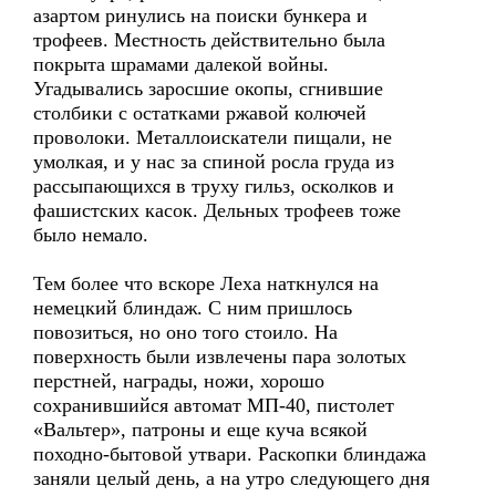
азартом ринулись на поиски бункера и
трофеев. Местность действительно была
покрыта шрамами далекой войны.
Угадывались заросшие окопы, сгнившие
столбики с остатками ржавой колючей
проволоки. Металлоискатели пищали, не
умолкая, и у нас за спиной росла груда из
рассыпающихся в труху гильз, осколков и
фашистских касок. Дельных трофеев тоже
было немало.
Тем более что вскоре Леха наткнулся на
немецкий блиндаж. С ним пришлось
повозиться, но оно того стоило. На
поверхность были извлечены пара золотых
перстней, награды, ножи, хорошо
сохранившийся автомат МП-40, пистолет
«Вальтер», патроны и еще куча всякой
походно-бытовой утвари. Раскопки блиндажа
заняли целый день, а на утро следующего дня