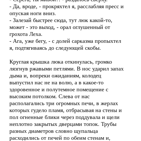
- Да, вроде, - прокряхтел я, расслабляя пресс и
опуская ноги вниз.
- Залезай быстрее сюда, тут люк какой-то,
может - это выход, - орал оглушенный от
грохота Леха.
- Ага, уже бегу, - с долей сарказма пропыхтел
я, подтягиваясь до следующей скобы.
Круглая крышка люка откинулась, громко
лязгнув ржавыми петлями. В нос ударил запах
дыма и, вопреки ожиданиям, колодец
выпустил нас не на волю, а в какое-то
здоровенное и полутемное помещение с
высоким потолком. Слева от нас
располагались три огромных печи, в жерлах
которых гудело пламя, отбрасывая на стены и
пол огненные блики через поддувала и щели
неплотно закрытых дверцами топок. Трубы
разных диаметров словно щупальца
расходились от печей по обеим стенам и,