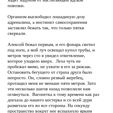
ходит ходуном от настигающей адской
повозки.
Организм высвободил лошадиную дозу
адреналина, а инстинкт самосохранения
заставлял бежать так, что только пятки
сверкали.
Алексей бежал первым, и его фонарь светил
под ноги, а мой луч освещал купол трубы, и
метров через сто я увидел ответвление,
которое уходило вверх. Леха чуть не
пробежал мимо, не ухвати я его за рюкзак.
Остановить бегущего от страха друга было
непросто. Он, словно резвый жеребец,
протащил меня не меньше пяти метров. Зато
эти несколько шагов назад позволили нам
оглянуться. Вагонетка к тому времени как раз
доехала до нашего костерка и со всей дури
разметала его во все стороны. На секунду
пространство вокруг нее вспыхнуло ярким