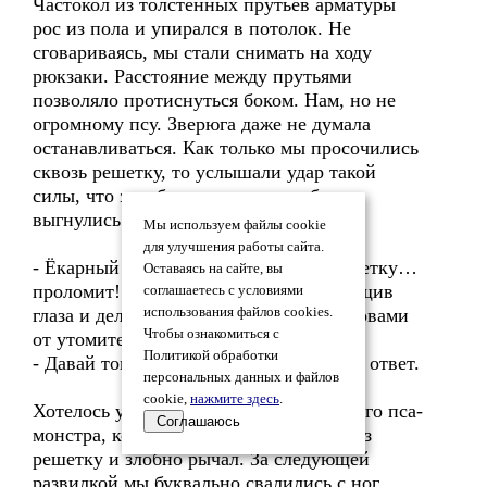
Частокол из толстенных прутьев арматуры
рос из пола и упирался в потолок. Не
сговариваясь, мы стали снимать на ходу
рюкзаки. Расстояние между прутьями
позволяло протиснуться боком. Нам, но не
огромному псу. Зверюга даже не думала
останавливаться. Как только мы просочились
сквозь решетку, то услышали удар такой
силы, что завибрировала вся труба и
выгнулись прутья.
Мы используем файлы cookie
для улучшения работы сайта.
- Ёкарный бабай!... эта тварь так.. решетку…
Оставаясь на сайте, вы
проломит!!! - пропыхтел Леха, вытаращив
соглашаетесь с условиями
глаза и делая длинные паузы между словами
использования файлов cookies.
Чтобы ознакомиться с
от утомительного бега.
Политикой обработки
- Давай топать отсюда, - пропыхтел я в ответ.
персональных данных и файлов
cookie,
нажмите здесь
.
Хотелось уйти подальше от разъяренного пса-
Соглашаюсь
монстра, который с остервенением грыз
решетку и злобно рычал. За следующей
развилкой мы буквально свалились с ног.