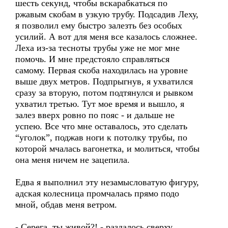
шесть секунд, чтобы вскарабкаться по
ржавым скобам в узкую трубу. Подсадив Леху,
я позволил ему быстро залезть без особых
усилий. А вот для меня все казалось сложнее.
Леха из-за тесноты трубы уже не мог мне
помочь. И мне предстояло справляться
самому. Первая скоба находилась на уровне
выше двух метров. Подпрыгнув, я ухватился
сразу за вторую, потом подтянулся и рывком
ухватил третью. Тут мое время и вышло, я
залез вверх ровно по пояс - и дальше не
успею. Все что мне оставалось, это сделать
“уголок”, поджав ноги к потолку трубы, по
которой мчалась вагонетка, и молиться, чтобы
она меня ничем не зацепила.
Едва я выполнил эту незамысловатую фигуру,
адская колесница промчалась прямо подо
мной, обдав меня ветром.
- Серега, ты живой?! - раздалось сверху.