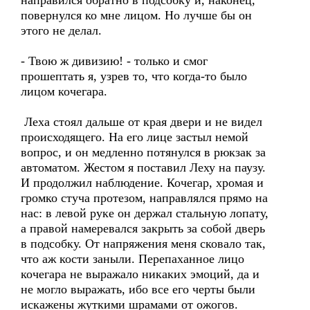
направился обратно в подсобку и, наконец,
повернулся ко мне лицом. Но лучше бы он
этого не делал.
- Твою ж дивизию! - только и смог
прошептать я, узрев то, что когда-то было
лицом кочегара.
Леха стоял дальше от края двери и не видел
происходящего. На его лице застыл немой
вопрос, и он медленно потянулся в рюкзак за
автоматом. Жестом я поставил Леху на паузу.
И продолжил наблюдение. Кочегар, хромая и
громко стуча протезом, направлялся прямо на
нас: в левой руке он держал стальную лопату,
а правой намеревался закрыть за собой дверь
в подсобку. От напряжения меня сковало так,
что аж кости заныли. Перепаханное лицо
кочегара не выражало никаких эмоций, да и
не могло выражать, ибо все его черты были
искажены жуткими шрамами от ожогов.