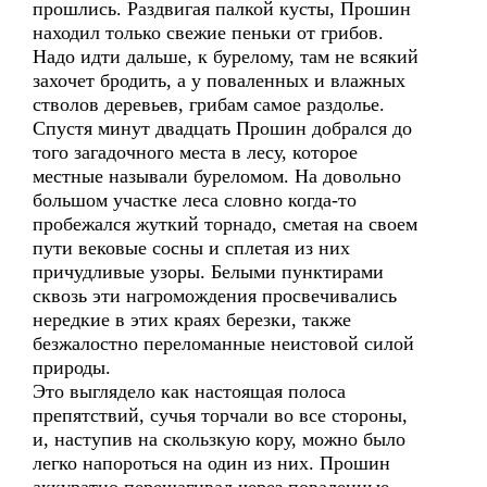
прошлись. Раздвигая палкой кусты, Прошин
находил только свежие пеньки от грибов.
Надо идти дальше, к бурелому, там не всякий
захочет бродить, а у поваленных и влажных
стволов деревьев, грибам самое раздолье.
Спустя минут двадцать Прошин добрался до
того загадочного места в лесу, которое
местные называли буреломом. На довольно
большом участке леса словно когда-то
пробежался жуткий торнадо, сметая на своем
пути вековые сосны и сплетая из них
причудливые узоры. Белыми пунктирами
сквозь эти нагромождения просвечивались
нередкие в этих краях березки, также
безжалостно переломанные неистовой силой
природы.
Это выглядело как настоящая полоса
препятствий, сучья торчали во все стороны,
и, наступив на скользкую кору, можно было
легко напороться на один из них. Прошин