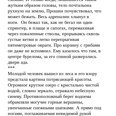
жутким образом головы, тело почтальона
рухнуло на землю, Прошин почувствовал, что
может бежать. Весь адреналин хлынул в
ноги. Он бежал так, как не бегал ни один
спринтер, в плаще и сапогах, перемахивая
через поваленные стволы, прорываясь сквозь
густые ветви и легко перепрыгивая
пятиметровые овраги. Про корзину с грибами
он даже не вспомнил. Ему казалось что там, в
центре бурелома, за его спиной разверзлись
двери ада.
***
Молодой человек вышел из леса и его взору
предстала картина потрясающей красоты.
Огромное круглое озеро с кристально чистой
водой, словно зеркало, отражало небесную
синеву. Противоположный берег водоема
обрамляли могучие горные вершины,
увенчанные снежными шапками. А прямо под
ногами, поглаживаемая невидимой рукой