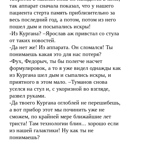
так аппарат сначала показал, что у нашего
пациента стерта память приблизительно за
весь последний год, а потом, потом из него
пошел дым и посыпались искры!
-Из Кургана? –Ярослав аж привстал со стула
от таких новостей.
-Да нет же! Из аппарата. Он сломался! Ты
понимаешь какая это для нас потеря?
-Фух, Федорыч, ты бы полегче насчет
формулировок, а то я уже видел однажды как
из Кургана шел дым и сыпались искры, и
приятного в этом мало. –Туманов снова
уселся на стул и, с укоризной во взгляде,
развел руками.
-Да твоего Кургана оглоблей не перешибешь,
а вот прибор этот мы починить уже не
сможем, по крайней мере ближайшие лет
триста! Там технологии блин... хорошо если
из нашей галактики! Ну как ты не
понимаешь?