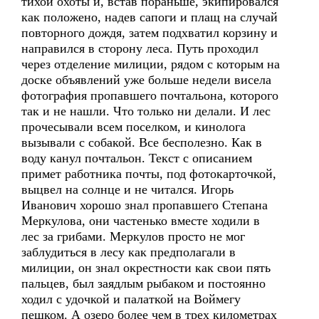
тихой охоты и, встав пораньше, экипировался
как положено, надев сапоги и плащ на случай
повторного дождя, затем подхватил корзину и
направился в сторону леса. Путь проходил
через отделение милиции, рядом с которым на
доске объявлений уже больше недели висела
фотография пропавшего почтальона, которого
так и не нашли. Что только ни делали. И лес
прочесывали всем поселком, и кинолога
вызывали с собакой. Все бесполезно. Как в
воду канул почтальон. Текст с описанием
примет работника почты, под фотокарточкой,
выцвел на солнце и не читался. Игорь
Иванович хорошо знал пропавшего Степана
Меркулова, они частенько вместе ходили в
лес за грибами. Меркулов просто не мог
заблудиться в лесу как предполагали в
милиции, он знал окрестности как свои пять
пальцев, был заядлым рыбаком и постоянно
ходил с удочкой и палаткой на Воймегу
пешком. А озеро более чем в трех километрах