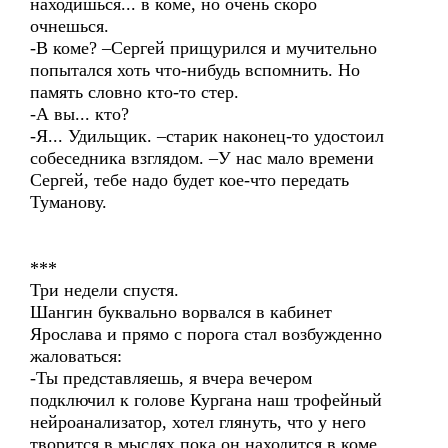
находишься... в коме, но очень скоро
очнешься.
-В коме? –Сергей прищурился и мучительно
попытался хоть что-нибудь вспомнить. Но
память словно кто-то стер.
-А вы... кто?
-Я... Удильщик. –старик наконец-то удостоил
собеседника взглядом. –У нас мало времени
Сергей, тебе надо будет кое-что передать
Туманову.
***
Три недели спустя.
Шангин буквально ворвался в кабинет
Ярослава и прямо с порога стал возбужденно
жаловаться:
-Ты представляешь, я вчера вечером
подключил к голове Кургана наш трофейный
нейроанализатор, хотел глянуть, что у него
творится в мыслях пока он находится в коме,