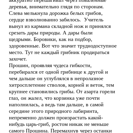
аккуратно перешагивал через поваленные
деревья, внимательно глядя по сторонам.
Слева мелькнула дорожка белых грибов,
сердце взволнованно забилось. Учитель
вынул из кармана складной нож и принялся
срезать дары природы. А дары были
щедрыми. Боровики, как на подбор,
здоровенные. Вот что значит труднодоступное
место. Тут не каждый грибник продираться
захочет.
Прошин, проявляя чудеса гибкости,
перебирался от одной грибнице к другой и
чем дальше он углублялся в непролазное
хитросплетение стволов, корней и веток, тем
крупнее становились грибы. От азарта горели
глаз, он жалел, что корзинка уже почти
наполнилась, а ведь там дальше, в самой
середине этого природного лабиринта,
непременно должен произрастать какой-
нибудь царь-гриб, ростом никак не меньше
самого Прошина. Перемахнув через останки