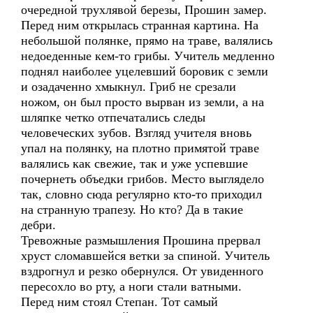
очередной трухлявой березы, Прошин замер.
Перед ним открылась странная картина. На
небольшой полянке, прямо на траве, валялись
недоеденные кем-то грибы. Учитель медленно
поднял наиболее уцелевший боровик с земли
и озадаченно хмыкнул. Гриб не срезали
ножом, он был просто вырван из земли, а на
шляпке четко отпечатались следы
человеческих зубов. Взгляд учителя вновь
упал на полянку, на плотно примятой траве
валялись как свежие, так и уже успевшие
почернеть объедки грибов. Место выглядело
так, словно сюда регулярно кто-то приходил
на странную трапезу. Но кто? Да в такие
дебри.
Тревожные размышления Прошина прервал
хруст сломавшейся ветки за спиной. Учитель
вздрогнул и резко обернулся. От увиденного
пересохло во рту, а ноги стали ватными.
Перед ним стоял Степан. Тот самый