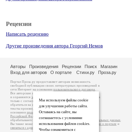
Рецензии
Написать рецензию
Другие произведения автора Георгий Немов
Авторы
Произведения
Рецензии
Поиск
Магазин
Вход для авторов
О портале
Стихи.ру
Проза.ру
Портал Проза.ру предоставляет авторам возможность
свободной публикации своих литературных произведений в
сети Интернет на основании
пользовательского договора
.
Все авторские права на произведения принадлежат авторам
и охраняются
законом
. Перепечатка произведений возможна
Мы используем файлы cookie
только с согласия его автора, к которому вы можете
обратиться на его авторской странице. Ответственность за
для улучшения работы сайта.
тексты произведений авторы несут самостоятельно на
Оставаясь на сайте, вы
основании
правил публикации
и
законодательства
Российской Федерации
. Данные пользователей
соглашаетесь с условиями
обрабатываются на основании
Политики обработки персональных данных
.
использования файлов cookies.
Вы также можете посмотреть более подробную
информацию о портале
и
связаться с администрацией
.
Чтобы ознакомиться с