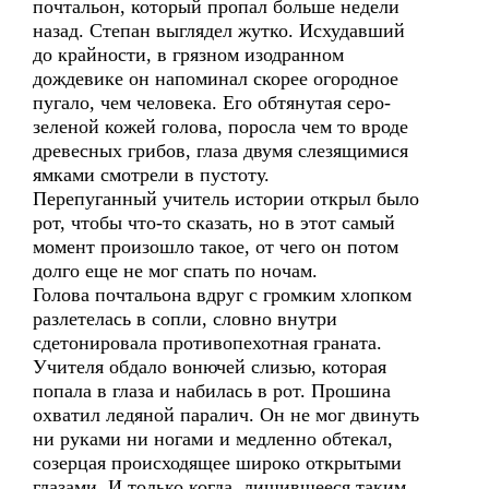
почтальон, который пропал больше недели
назад. Степан выглядел жутко. Исхудавший
до крайности, в грязном изодранном
дождевике он напоминал скорее огородное
пугало, чем человека. Его обтянутая серо-
зеленой кожей голова, поросла чем то вроде
древесных грибов, глаза двумя слезящимися
ямками смотрели в пустоту.
Перепуганный учитель истории открыл было
рот, чтобы что-то сказать, но в этот самый
момент произошло такое, от чего он потом
долго еще не мог спать по ночам.
Голова почтальона вдруг с громким хлопком
разлетелась в сопли, словно внутри
сдетонировала противопехотная граната.
Учителя обдало вонючей слизью, которая
попала в глаза и набилась в рот. Прошина
охватил ледяной паралич. Он не мог двинуть
ни руками ни ногами и медленно обтекал,
созерцая происходящее широко открытыми
глазами. И только когда, лишившееся таким