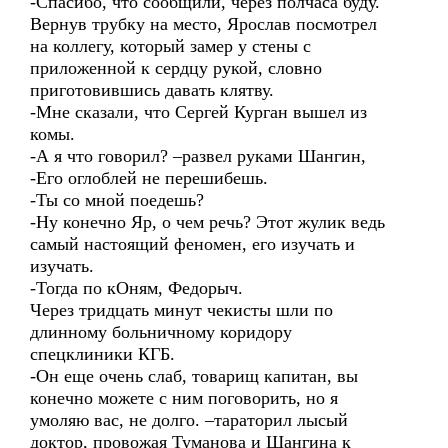
-Спасибо, что сообщили, через полчаса буду.
Вернув трубку на место, Ярослав посмотрел
на коллегу, который замер у стены с
приложенной к сердцу рукой, словно
приготовившись давать клятву.
-Мне сказали, что Сергей Курган вышел из
комы.
-А я что говорил? –развел руками Шангин,
-Его оглоблей не перешибешь.
-Ты со мной поедешь?
-Ну конечно Яр, о чем речь? Этот жулик ведь
самый настоящий феномен, его изучать и
изучать.
-Тогда по кОням, Федорыч.
Через тридцать минут чекисты шли по
длинному больничному коридору
спецклиники КГБ.
-Он еще очень слаб, товарищ капитан, вы
конечно можете с ним поговорить, но я
умоляю вас, не долго. –тараторил лысый
доктор, провожая Туманова и Шангина к