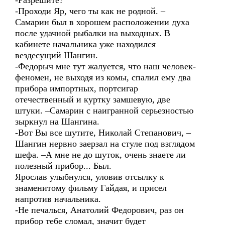
-Разрешите?
-Проходи Яр, чего ты как не родной. –
Самарин был в хорошем расположении духа
после удачной рыбалки на выходных. В
кабинете начальника уже находился
вездесущий Шангин.
-Федорыч мне тут жалуется, что наш человек-
феномен, не выходя из комы, спалил ему два
прибора импортных, портсигар
отечественный и куртку замшевую, две
штуки. –Самарин с наигранной серьезностью
зыркнул на Шангина.
-Вот Вы все шутите, Николай Степанович, –
Шангин нервно заерзал на стуле под взглядом
шефа. –А мне не до шуток, очень знаете ли
полезный прибор... Был.
Ярослав улыбнулся, уловив отсылку к
знаменитому фильму Гайдая, и присел
напротив начальника.
-Не печалься, Анатолий Федорович, раз он
прибор тебе сломал, значит будет