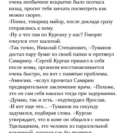
очень необычное вскрытие было полчаса
назад, просит тебя заехать посмотреть как
можно скорее.
-Понял, товарищ майор, после доклада сразу
отправлюсь к нему.
-Ну а что там по Кургану у нас? Говорят
очнулся этот шалопай.
-Так точно, Николай Степанович, –Туманов
достал пару бумаг из своей папки и протянул
Самарину. -Сергей Курган пришел в себя
после комы, организм восстанавливается
очень быстро, но вот с памятью проблемы.
-Амнезия. –вслух прочитал Самарин
предварительное заключение врача. –Похоже,
это он сам себя наказал тогда при задержании.
-Думаю, так и есть. –подтвердил Ярослав.
-И вот еще что... –Туманов на секунду
задумался, подбирая слова. –Курган
утверждает, что в коме он общался с неким
Удильщиком, это человек из параллельной
вселенной, которая как бы является