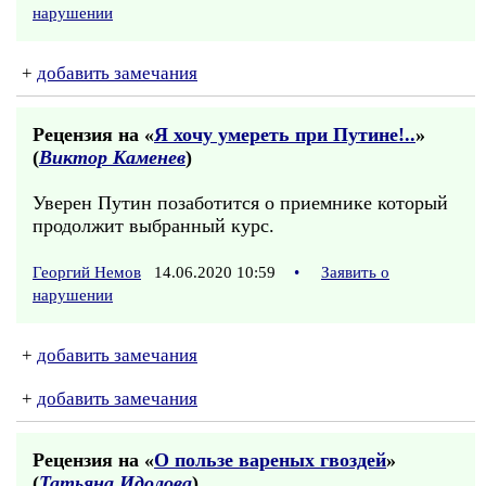
нарушении
+
добавить замечания
Рецензия на «
Я хочу умереть при Путине!..
»
(
Виктор Каменев
)
Уверен Путин позаботится о приемнике который
продолжит выбранный курс.
Георгий Немов
14.06.2020 10:59
•
Заявить о
нарушении
+
добавить замечания
+
добавить замечания
Рецензия на «
О пользе вареных гвоздей
»
(
Татьяна Идолова
)