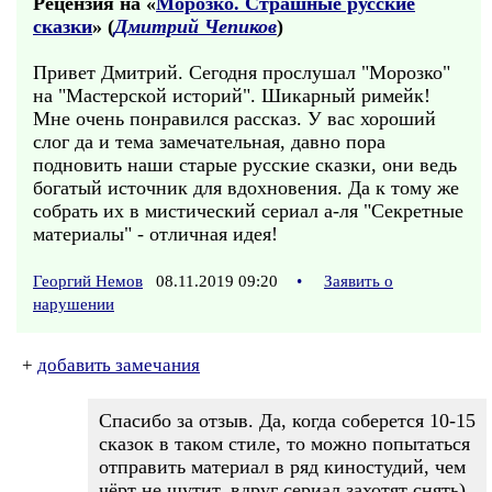
Рецензия на «
Морозко. Страшные русские
сказки
» (
Дмитрий Чепиков
)
Привет Дмитрий. Сегодня прослушал "Морозко"
на "Мастерской историй". Шикарный римейк!
Мне очень понравился рассказ. У вас хороший
слог да и тема замечательная, давно пора
подновить наши старые русские сказки, они ведь
богатый источник для вдохновения. Да к тому же
собрать их в мистический сериал а-ля "Секретные
материалы" - отличная идея!
Георгий Немов
08.11.2019 09:20
•
Заявить о
нарушении
+
добавить замечания
Спасибо за отзыв. Да, когда соберется 10-15
сказок в таком стиле, то можно попытаться
отправить материал в ряд киностудий, чем
чёрт не шутит, вдруг сериал захотят снять)