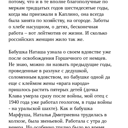
потому, что и в те вполне благополучные по
меркам тридцатых годов шестидесятые годы,
когда мы приезжали в Каплино, она всегда
была занята по хозяйству, на огороде. Заботы
о хлебе насущном, о детях, бесконечная
работа – вот лейтмотив ее жизни. И сколько
российских женщин жило так же.
Бабушка Наташа узнала о своем вдовстве уже
после освобождения Горшечного от немцев.
Не знаю, можно ли назвать предыдущие годы,
проведенные в разлуке с дедушкой,
соломенным вдовством, но бабушке одной да
еще с клеймом жены «врага народа»
пришлось растить пятерых детей (дочка
Клава умерла сразу после войны, мой отец с
1940 года уже работал геологом, в годы войны
- на уральской шахте). Как и бабушка
Марфуша, Наталья Дмитриевна трудилась в
колхозе, была звеньевой. Работала с утра до
вечера. Но особенно трудно было во время