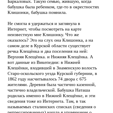
Баркаловых. Такую семью, жившую, когда
бабушка была ребенком, где-то в окрестностях
Клишонки, бабушка помнила.
Не смогла я удержаться и заглянула в
Интернет, чтобы посмотреть на карте
неизвестную мне Клишонку. Что же
оказалось? Это на слух она Клишонка, а на
самом деле в Курской области существует
речка Клещёнка и два поселения на ней:
Верхняя Клещёнка. и Нижняя Клещёнка. А
вот данные из Викепедии: в Нижней
Клешёнки, входившей в Знаменскую волость
Старо-оскольского уезда Курской губернии, в
1862 году насчитывалось 74 двора с 675
жителями. Деревня была частично казенной,
частично владельческой. Бабушка Наташа
родилась именно в Нижней Клещёнке, и эти
сведения тоже из Интернета. Там, в так
называемых сталинских списках (сведения о
репрессированных) нашла я упоминание о