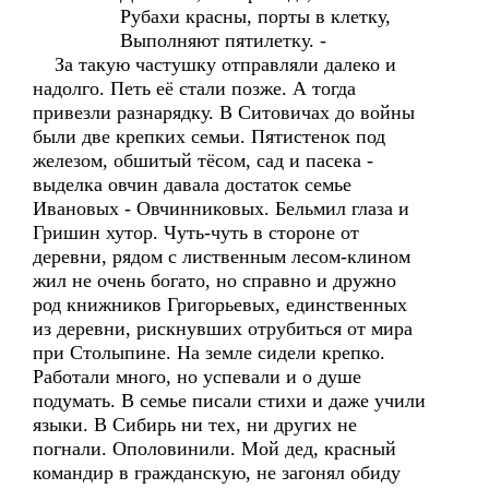
Рубахи красны, порты в клетку,
Выполняют пятилетку. -
За такую частушку отправляли далеко и
надолго. Петь её стали позже. А тогда
привезли разнарядку. В Ситовичах до войны
были две крепких семьи. Пятистенок под
железом, обшитый тёсом, сад и пасека -
выделка овчин давала достаток семье
Ивановых - Овчинниковых. Бельмил глаза и
Гришин хутор. Чуть-чуть в стороне от
деревни, рядом с лиственным лесом-клином
жил не очень богато, но справно и дружно
род книжников Григорьевых, единственных
из деревни, рискнувших отрубиться от мира
при Столыпине. На земле сидели крепко.
Работали много, но успевали и о душе
подумать. В семье писали стихи и даже учили
языки. В Сибирь ни тех, ни других не
погнали. Ополовинили. Мой дед, красный
командир в гражданскую, не загонял обиду