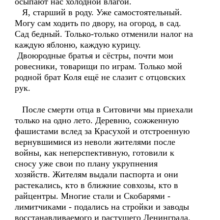
осыпают нас холодной влагой.
Я, старший в роду. Уже самостоятельный.
Могу сам ходить по двору, на огород, в сад.
Сад бедный. Только-только отменили налог на
каждую яблоню, каждую курицу.
Двоюродные братья и сёстры, почти мои
ровесники, товарищи по играм. Только мой
родной брат Коля ещё не слазит с отцовских
рук.
После смерти отца в Ситовичи мы приехали
только на одно лето. Деревню, сожженную
фашистами вслед за Красухой и отстроенную
вернувшимися из неволи жителями после
войны, как неперспективную, готовили к
сносу уже свои по плану укрупнения
хозяйств. Жителям выдали паспорта и они
растекались, кто в ближние совхозы, кто в
райцентры. Многие стали и Скобарями -
лимитчиками - подались на стройки и заводы
восстанавливаемого и растущего Ленинграда.