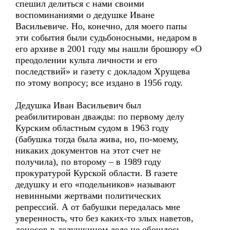
спешил делиться с нами своими
воспоминаниями о дедушке Иване
Васильевиче. Но, конечно, для моего папы
эти события были судьбоносными, недаром в
его архиве в 2001 году мы нашли брошюру «О
преодолении культа личности и его
последствий» и газету с докладом Хрущева
по этому вопросу; все издано в 1956 году.
Дедушка Иван Васильевич был
реабилитирован дважды: по первому делу
Курским областным судом в 1963 году
(бабушка тогда была жива, но, по-моему,
никаких документов на этот счет не
получила), по второму – в 1989 году
прокуратурой Курской области. В газете
дедушку и его «подельников» называют
невинными жертвами политических
репрессий. А от бабушки передалась мне
уверенность, что без каких-то злых наветов,
доносов в дедушкином деле не обошлось.