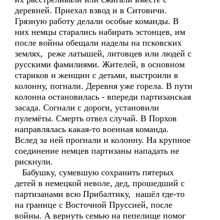
деревней. Приехал взвод и в Ситовичи.
Грязную работу делали особые команды. В
них немцы старались набирать эстонцев, им
после войны обещали наделы на псковских
землях, реже латышей, литовцев или людей с
русскими фамилиями. Жителей, в основном
стариков и женщин с детьми, выстроили в
колонну, погнали. Деревня уже горела. В пути
колонна остановилась - впереди партизанская
засада. Согнали с дороги, установили
пулемёты. Смерть отвел случай. В Порхов
направлялась какая-то военная команда.
Вслед за ней прогнали и колонну. На крупное
соединение немцев партизаны нападать не
рискнули.
Бабушку, сумевшую сохранить пятерых
детей в немецкой неволе, дед, прошедший с
партизанами всю Прибалтику, нашёл где-то
на границе с Восточной Пруссией, после
войны. А вернуть семью на пепелище помог