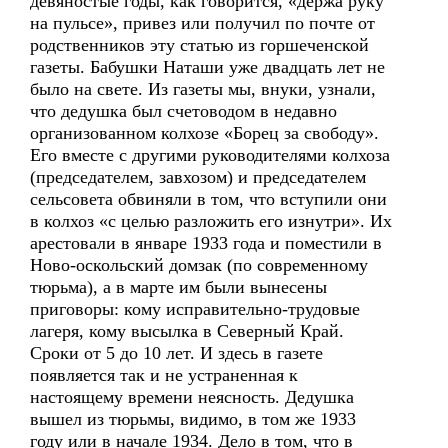
девяностые годы, как говорится, «держа руку
на пульсе», привез или получил по почте от
родственников эту статью из горшеченской
газеты. Бабушки Наташи уже двадцать лет не
было на свете. Из газеты мы, внуки, узнали,
что дедушка был счетоводом в недавно
организованном колхозе «Борец за свободу».
Его вместе с другими руководителями колхоза
(председателем, завхозом) и председателем
сельсовета обвиняли в том, что вступили они
в колхоз «с целью разложить его изнутри». Их
арестовали в январе 1933 года и поместили в
Ново-оскольский домзак (по современному
тюрьма), а в марте им были вынесены
приговоры: кому исправительно-трудовые
лагеря, кому высылка в Северный Край.
Сроки от 5 до 10 лет. И здесь в газете
появляется так и не устраненная к
настоящему времени неясность. Дедушка
вышел из тюрьмы, видимо, в том же 1933
году или в начале 1934. Дело в том, что в