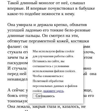
Такой длинный монолог от неё, слышал
впервые. И впервые почувствовал в бабушке
какое-то подобие нежности к нему.
Она умирала и держала крепко, обхватив
усохшей ладонью его тонкие бело-розовые
длинные пальцы. Он смотрел на эти,
обтянутые пергаментной кожей, костяшки
фаланг: сколько раз она этими костяшками
стукала его в лоб, приговаривая: - бестолочь,
Мы используем файлы cookie
для улучшения работы сайта.
зачем ты живёшь, чего ты добьёшься в этом
Оставаясь на сайте, вы
паскудном мире?
соглашаетесь с условиями
И стучала больно и долго в его лоб, словно
использования файлов cookies.
перед ней была дверь в тот мир, который она
Чтобы ознакомиться с
ненавидела.
Политикой обработки
персональных данных и файлов
А сейчас умирая, так крепко и так просяще,
cookie,
нажмите здесь
.
боясь отпустить его одного, держалась за его
Соглашаюсь
тоненькую ладошку.
Она лежала, закрыв глаза и, казалось, не