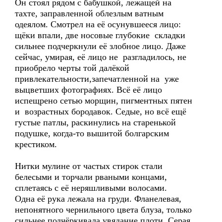
Он стоял рядом с бабушкой, лежащей на
тахте, заправленной облезлым ватным
одеялом. Смотрел на её осунувшееся лицо:
щёки впали, две носовые глубокие складки
сильнее подчеркнули её злобное лицо. Даже
сейчас, умирая, её лицо не разгладилось, не
приобрело черты той далёкой
привлекательности,запечатленной на уже
выцветших фотографиях. Всё её лицо
испещрено сетью морщин, пигментных пятен
и возрастных бородавок. Седые, но всё ещё
густые патлы, раскинулись на старенькой
подушке, когда-то вышитой болгарским
крестиком.
Нитки мулине от частых стирок стали
белесыми и торчали рваными концами,
сплетаясь с её неряшливыми волосами.
Одна её рука лежала на груди. Фланелевая,
непонятного чернильного цвета блуза, только
сильнее подчёркивала увядание плоти. Серая