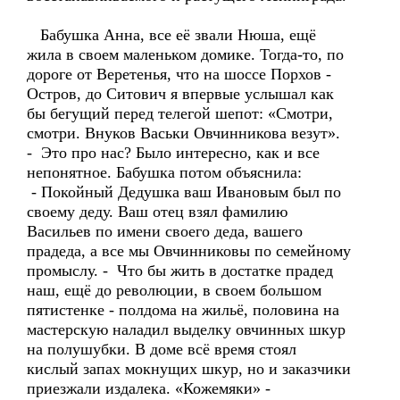
Бабушка Анна, все её звали Нюша, ещё
жила в своем маленьком домике. Тогда-то, по
дороге от Веретенья, что на шоссе Порхов -
Остров, до Ситович я впервые услышал как
бы бегущий перед телегой шепот: «Смотри,
смотри. Внуков Васьки Овчинникова везут».
- Это про нас? Было интересно, как и все
непонятное. Бабушка потом объяснила:
- Покойный Дедушка ваш Ивановым был по
своему деду. Ваш отец взял фамилию
Васильев по имени своего деда, вашего
прадеда, а все мы Овчинниковы по семейному
промыслу. - Что бы жить в достатке прадед
наш, ещё до революции, в своем большом
пятистенке - полдома на жильё, половина на
мастерскую наладил выделку овчинных шкур
на полушубки. В доме всё время стоял
кислый запах мокнущих шкур, но и заказчики
приезжали издалека. «Кожемяки» -