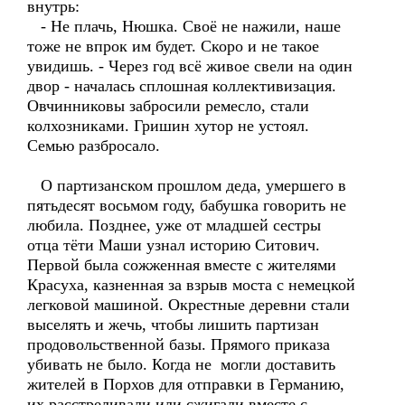
внутрь:
- Не плачь, Нюшка. Своё не нажили, наше
тоже не впрок им будет. Скоро и не такое
увидишь. - Через год всё живое свели на один
двор - началась сплошная коллективизация.
Овчинниковы забросили ремесло, стали
колхозниками. Гришин хутор не устоял.
Семью разбросало.
О партизанском прошлом деда, умершего в
пятьдесят восьмом году, бабушка говорить не
любила. Позднее, уже от младшей сестры
отца тёти Маши узнал историю Ситович.
Первой была сожженная вместе с жителями
Красуха, казненная за взрыв моста с немецкой
легковой машиной. Окрестные деревни стали
выселять и жечь, чтобы лишить партизан
продовольственной базы. Прямого приказа
убивать не было. Когда не могли доставить
жителей в Порхов для отправки в Германию,
их расстреливали или сжигали вместе с