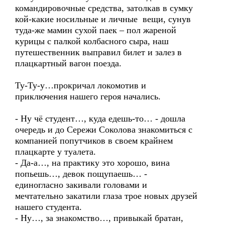
командировочные средства, затолкав в сумку
кой-какие носильные и личные вещи, сунув
туда-же мамин сухой паек – пол жареной
курицы с палкой колбасного сыра, наш
путешественник выправил билет и залез в
плацкартный вагон поезда.
Ту-Ту-у…прокричал локомотив и
приключения нашего героя начались.
- Ну чё студент…, куда едешь-то… - дошла
очередь и до Сережи Соколова знакомиться с
компанией попутчиков в своем крайнем
плацкарте у туалета.
- Да-а…, на практику это хорошо, вина
попьешь…, девок пощупаешь… -
единогласно закивали головами и
мечтательно закатили глаза трое новых друзей
нашего студента.
- Ну…, за знакомство…, привыкай братан,