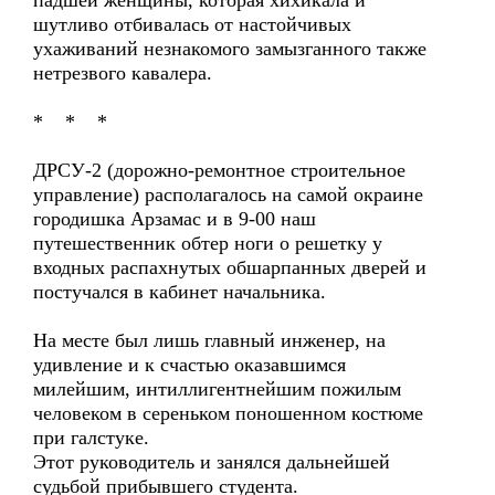
падшей женщины, которая хихикала и
шутливо отбивалась от настойчивых
ухаживаний незнакомого замызганного также
нетрезвого кавалера.
* * *
ДРСУ-2 (дорожно-ремонтное строительное
управление) располагалось на самой окраине
городишка Арзамас и в 9-00 наш
путешественник обтер ноги о решетку у
входных распахнутых обшарпанных дверей и
постучался в кабинет начальника.
На месте был лишь главный инженер, на
удивление и к счастью оказавшимся
милейшим, интиллигентнейшим пожилым
человеком в сереньком поношенном костюме
при галстуке.
Этот руководитель и занялся дальнейшей
судьбой прибывшего студента.