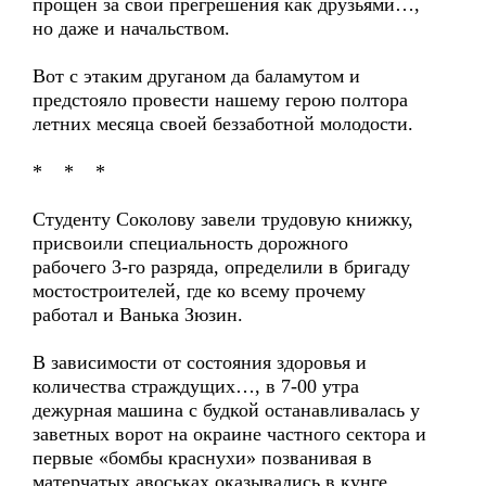
прощен за свои прегрешения как друзьями…,
но даже и начальством.
Вот с этаким друганом да баламутом и
предстояло провести нашему герою полтора
летних месяца своей беззаботной молодости.
* * *
Студенту Соколову завели трудовую книжку,
присвоили специальность дорожного
рабочего 3-го разряда, определили в бригаду
мостостроителей, где ко всему прочему
работал и Ванька Зюзин.
В зависимости от состояния здоровья и
количества страждущих…, в 7-00 утра
дежурная машина с будкой останавливалась у
заветных ворот на окраине частного сектора и
первые «бомбы краснухи» позванивая в
матерчатых авоськах оказывались в кунге.