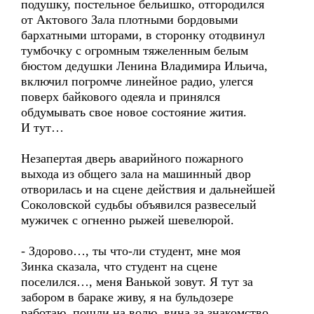
подушку, постельное бельишко, отгородился
от Актового Зала плотными бордовыми
бархатными шторами, в сторонку отодвинул
тумбочку с огромным тяжеленным белым
бюстом дедушки Ленина Владимира Ильича,
включил погромче линейное радио, улегся
поверх байкового одеяла и принялся
обдумывать свое новое состояние жития.
И тут…
Незапертая дверь аварийного пожарного
выхода из общего зала на машинный двор
отворилась и на сцене действия и дальнейшей
Соколовской судьбы объявился развеселый
мужичек с огненно рыжей шевелюрой.
- Здорово…, ты что-ли студент, мне моя
Зинка сказала, что студент на сцене
поселился…, меня Ванькой зовут. Я тут за
забором в бараке живу, я на бульдозере
работаю, пошли на волю, вина за знакомство