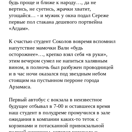
будь проще и ближе к народу…, да не
вертись, не суетись, жрачки хватит,
угощайся… - и мужик у окна подал Сереже
первые пол стакана дешевого портвейна
«Агдам».
К счастью студент Соколов вовремя вспомнил
напутствие мамочки Вали «будь
осторожнее»…, крепко взял себя «в руки»,
этим вечером сумел не напиться халявным
вином, в полночь был разбужен проводницей
и в час ночи оказался под звездным небом
стоящим на пустынном перроне города
Арзамаса.
Первый автобус с вокзала в неизвестное
будущее отбывал в 7-00 и оставшееся время
наш студент в полудреме промучился в зале
ожидания в компании каких-то теток с
корзинами и потасканной привокзальной