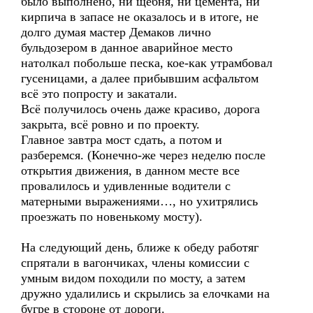
было выполнено, ни щебня, ни цемента, ни
кирпича в запасе не оказалось и в итоге, не
долго думая мастер Демаков лично
бульдозером в данное аварийное место
натолкал побольше песка, кое-как утрамбовал
гусеницами, а далее прибывшим асфальтом
всё это попросту и закатали.
Всё получилось очень даже красиво, дорога
закрыта, всё ровно и по проекту.
Главное завтра мост сдать, а потом и
разберемся. (Конечно-же через неделю после
открытия движения, в данном месте все
провалилось и удивленные водители с
матерными выражениями…, но ухитрялись
проезжать по новенькому мосту).
На следующий день, ближе к обеду работяг
спрятали в вагончиках, члены комиссии с
умным видом походили по мосту, а затем
дружно удалились и скрылись за елочками на
бугре в стороне от дороги.