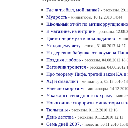
Где ж ты был, мой папка?
- рассказы, 29.
Мудрость
- миниатюры, 10.12.2018 14:44
Школьный отчёт по антикоррупционно
В магазине, на витрине
- рассказы, 12.08.
Цветёт черёмуха к похолоданию
- мини
Уходящему лету
- стихи, 31.08.2013 14:27
На деревню бабушке от шоумена Паш
Поздняя любовь
- рассказы, 04.08.2012 18:
Вагончик тронется
- рассказы, 04.06.2012 
Про теорему Пифа, третий закон КА и
ХД и смайлики
- миниатюры, 05.12.2010 18
Навеяно морозом
- миниатюры, 14.12.2010
У каждого своя дорога к храму
- миниа
Новогодние сюрпризы миниатюры и з
Тюльпаны
- рассказы, 01.12.2010 12:16
День детства
- рассказы, 01.12.2010 12:11
Семь дней 2007.
- повести, 30.11.2010 15:4