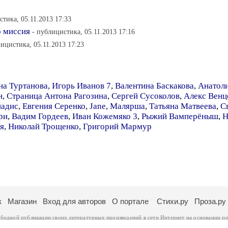
стика, 05.11.2013 17:33
о миссия
- публицистика, 05.11.2013 17:16
лицистика, 05.11.2013 17:23
на Туртанова
,
Игорь Иванов 7
,
Валентина Баскакова
,
Анатол
н
,
Страница Антона Рагозина
,
Сергей Сусоколов
,
Алекс Венц
адис
,
Евгения Серенко
,
Jane
,
Малярша
,
Татьяна Матвеева
,
С
ри
,
Вадим Гордеев
,
Иван Кожемяко 3
,
Рыжий Вамперёныш
,
Н
я
,
Николай Трощенко
,
Григорий Мармур
к
Магазин
Вход для авторов
О портале
Стихи.ру
Проза.ру
ободной публикации своих литературных произведений в сети Интернет на основании
по
ся
законом
. Перепечатка произведений возможна только с согласия его автора, к котором