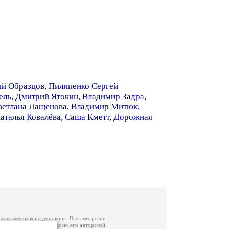
ий Образцов
,
Пилипенко Сергей
ель
,
Дмитрий Ятокин
,
Владимир Задра
,
ветлана Лащенова
,
Владимир Митюк
,
аталья Ковалёва
,
Саша Кметт
,
Дорожная
льзовательского договора
. Все авторские
у вы можете обратиться на его авторской