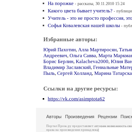
На порожке
- рассказы, 30.11.2010 15:24
Какого цвета бывает учитель?
- публици
Учитель - это не просто профессия, эт
Софья Ковалевская нашей школы
- пуб
Избранные авторы:
Юрий Пахотин
,
Алла Мартиросян
,
Татья
Андреевич
,
Ольга Савва
,
Марта Маркма
Борис Берлин
,
Kalacheva2000
,
Юлия Ван
Владимир Заславский
,
Гениальные Мате
Пыль
,
Сергей Холланд
,
Марина Татарска
Ссылки на другие ресурсы:
https://vk.com/asimptota62
Авторы
Произведения
Рецензии
Поис
Портал Проза.ру предоставляет авторам возможность св
права на произведения принадлежат авторам и охраняют