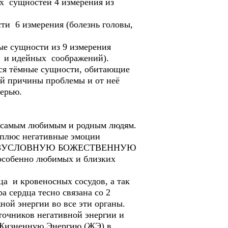
ых сущностей 4 измерения из
ти 6 измерения (болезнь головы,
ые сущности из 9 измерения
х и идейных соображений).
тся тёмные сущности, обитающие
ой причины проблемы и от неё
ерью.
м самым любимым и родным людям.
плюс негативные эмоции
лько БЕЗУСЛОВНУЮ БОЖЕСТВЕННУЮ
 особенно любимых и близких
а и кровеносных сосудов, а так
а сердца тесно связана со 2
ой энергии во все эти органы.
точников негативной энергии и
 Жизненную Энергию (ЖЭ) в