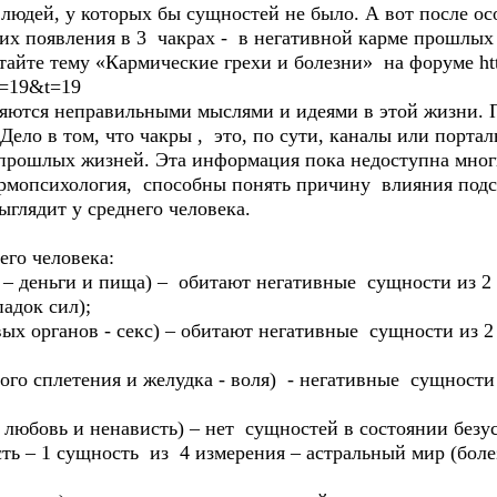
 людей, у которых бы сущностей не было. А вот после о
 их появления в 3 чакрах - в негативной карме прошлых
тайте тему «Кармические грехи и болезни» на форуме htt
f=19&t=19
яются неправильными мыслями и идеями в этой жизни. 
ело в том, что чакры , это, по сути, каналы или порта
 прошлых жизней. Эта информация пока недоступна мног
кармопсихология, способны понять причину влияния под
ыглядит у среднего человека.
его человека:
ка – деньги и пища) – обитают негативные сущности из 
падок сил);
вых органов - секс) – обитают негативные сущности из 
ного сплетения и желудка - воля) - негативные сущност
 – любовь и ненависть) – нет сущностей в состоянии без
ть – 1 сущность из 4 измерения – астральный мир (боле