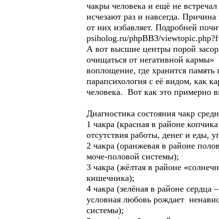
чакры человека и ещё не встречал
исчезают раз и навсегда. Причина
от них избавляет. Подробней почи
psiholog.ru/phpBB3/viewtopic.php?
А вот высшие центры порой засор
очищаться от негативной кармы» Д
воплощение, где хранится память
парапсихология с её видом, как 
человека. Вот как это примерно в
Диагностика состояния чакр средн
1 чакра (красная в районе копчи
отсутствия работы, денег и еды, у
2 чакра (оранжевая в районе поло
моче-половой системы);
3 чакра (жёлтая в районе «солнеч
кишечника);
4 чакра (зелёная в районе сердца
условная любовь рождает ненавис
системы);