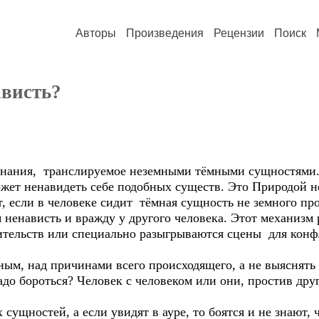
Авторы
Произведения
Рецензии
Поиск
ависть?
нания, транслируемое неземными тёмными сущностями
жет ненавидеть себе подобных существ. Это Природой н
, если в человеке сидит тёмная сущность не земного пр
 ненависть и вражду у другого человека. Этот механизм
авительств или специально разыгрываются сцены для ко
ным, над причинами всего происходящего, а не выяснять 
адо бороться? Человек с человеком или они, простив дру
 сущностей, а если увидят в ауре, то боятся и не знают, 