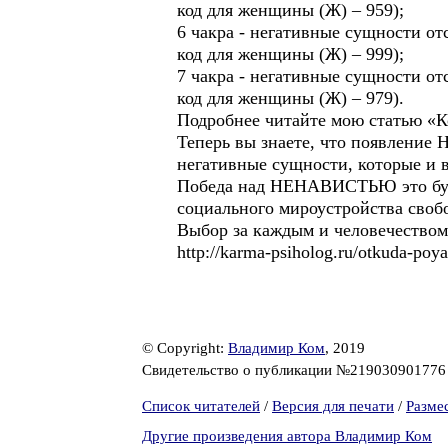
код для женщины (Ж) – 959);
6 чакра - негативные сущности от
код для женщины (Ж) – 999);
7 чакра - негативные сущности от
код для женщины (Ж) – 979).
Подробнее читайте мою статью «Код
Теперь вы знаете, что появление
негативные сущности, которые и 
Победа над НЕНАВИСТЬЮ это будущ
социального мироустройства своб
Выбор за каждым и человечеством
http://karma-psiholog.ru/otkuda-poya
© Copyright:
Владимир Ком
, 2019
Свидетельство о публикации №21903090177
Список читателей
/
Версия для печати
/
Разме
Другие произведения автора Владимир Ком