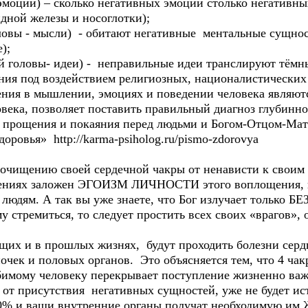
– эмоции) – сколько негативных эмоций столько негативн
дной железы и носоглотки);
оловы - мысли) - обитают негативные ментальные сущнос
);
й головы- идеи) - неправильные идеи транслируют тёмн
ния под воздействием религиозных, националистически
ения в мышлении, эмоциях и поведении человека являю
овека, позволяет поставить правильный диагноз глубинн
о прощения и покаяния перед людьми и Богом-Отцом-Мат
ровья» http://karma-psiholog.ru/pismo-zdorovya
 очищению своей сердечной чакры от ненависти к свои
шениях заложен ЭГОИЗМ ЛИЧНОСТИ этого воплощения, 
 людям. А так вы уже знаете, что Бог излучает то
 стремиться, то следует простить всех своих «врагов»,
х и в прошлых жизнях, будут проходить болезни сердц
очек и половых органов. Это объясняется тем, что 4 чакр
бимому человеку перекрывает поступление жизненно важн
от присутствия негативных сущностей, уже не будет ис
100% и ваши внутренние органы получат необходимую им