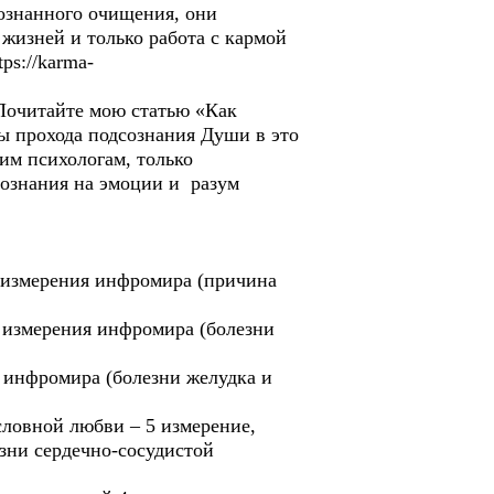
сознанного очищения, они
 жизней и только работа с кармой
ps://karma-
Почитайте мою статью «Как
лы прохода подсознания Души в это
им психологам, только
сознания на эмоции и разум
2 измерения инфромира (причина
2 измерения инфромира (болезни
и инфромира (болезни желудка и
условной любви – 5 измерение,
зни сердечно-сосудистой