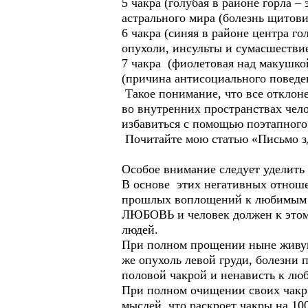
5 чакра (голубая в районе горла 
астрального мира (болезнь щитови
6 чакра (синяя в районе центра г
опухоли, инсульты и сумасшествие
7 чакра (фиолетовая над макушко
(причина антисоциального поведе
Такое понимание, что все отклон
во внутренних пространствах чел
избавиться с помощью поэтапног
Почитайте мою статью «Письмо здо
Особое внимание следует уделить
В основе этих негативных отно
прошлых воплощений к любимым
ЛЮБОВЬ и человек должен к этому
людей.
При полном прощении ныне живущи
же опухоль левой груди, болезни п
половой чакрой и ненависть к лю
При полном очищении своих чакр 
мыслей, что раскроет чакры на 