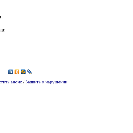
а,
на:
6
стить анонс
/
Заявить о нарушении