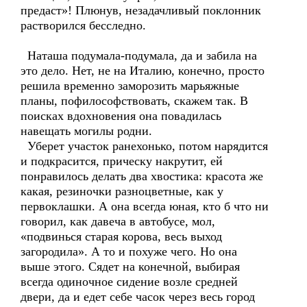
предаст»! Плюнув, незадачливый поклонник
растворился бесследно.
Наташа подумала-подумала, да и забила на
это дело. Нет, не на Италию, конечно, просто
решила временно заморозить марьяжные
планы, пофилософствовать, скажем так. В
поисках вдохновения она повадилась
навещать могилы родни.
Уберет участок ранехонько, потом нарядится
и подкрасится, прическу накрутит, ей
понравилось делать два хвостика: красота же
какая, резиночки разноцветные, как у
первоклашки. А она всегда юная, кто б что ни
говорил, как давеча в автобусе, мол,
«подвинься старая корова, весь выход
загородила». А то и похуже чего. Но она
выше этого. Сядет на конечной, выбирая
всегда одиночное сидение возле средней
двери, да и едет себе часок через весь город