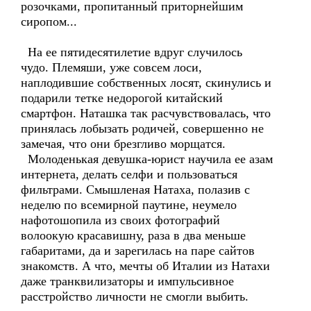
розочками, пропитанный приторнейшим
сиропом...
На ее пятидесятилетие вдруг случилось
чудо. Племяши, уже совсем лоси,
наплодившие собственных лосят, скинулись и
подарили тетке недорогой китайский
смартфон. Наташка так расчувствовалась, что
принялась лобызать родичей, совершенно не
замечая, что они брезгливо морщатся.
Молоденькая девушка-юрист научила ее азам
интернета, делать селфи и пользоваться
фильтрами. Смышленая Натаха, полазив с
неделю по всемирной паутине, неумело
нафотошопила из своих фотографий
волоокую красавишну, раза в два меньше
габаритами, да и зарегилась на паре сайтов
знакомств. А что, мечты об Италии из Натахи
даже транквилизаторы и импульсивное
расстройство личности не смогли выбить.