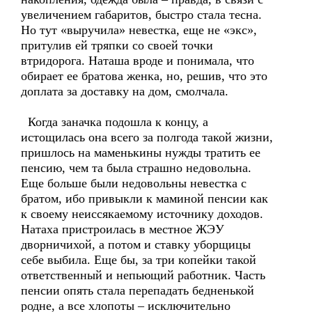
увеличением габаритов, быстро стала тесна.
Но тут «выручила» невестка, еще не «экс»,
притулив ей тряпки со своей точки
втридорога. Наташа вроде и понимала, что
обирает ее братова женка, но, решив, что это
доплата за доставку на дом, смолчала.
Когда заначка подошла к концу, а
истощилась она всего за полгода такой жизни,
пришлось на маменькины нужды тратить ее
пенсию, чем та была страшно недовольна.
Еще больше были недовольны невестка с
братом, ибо привыкли к маминой пенсии как
к своему неиссякаемому источнику доходов.
Натаха пристроилась в местное ЖЭУ
дворничихой, а потом и ставку уборщицы
себе выбила. Еще бы, за три копейки такой
ответственный и непьющий работник. Часть
пенсии опять стала перепадать бедненькой
родне, а все хлопоты – исключительно