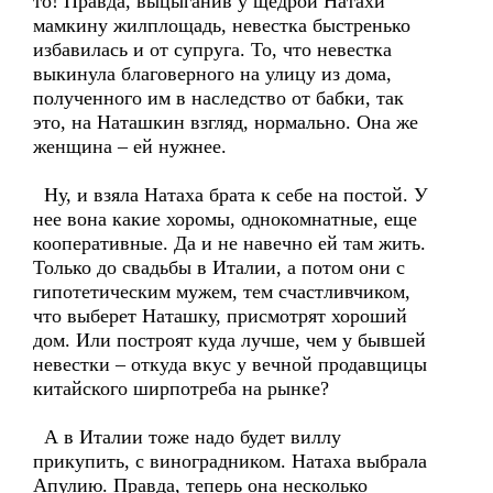
то! Правда, выцыганив у щедрой Натахи
мамкину жилплощадь, невестка быстренько
избавилась и от супруга. То, что невестка
выкинула благоверного на улицу из дома,
полученного им в наследство от бабки, так
это, на Наташкин взгляд, нормально. Она же
женщина – ей нужнее.
Ну, и взяла Натаха брата к себе на постой. У
нее вона какие хоромы, однокомнатные, еще
кооперативные. Да и не навечно ей там жить.
Только до свадьбы в Италии, а потом они с
гипотетическим мужем, тем счастливчиком,
что выберет Наташку, присмотрят хороший
дом. Или построят куда лучше, чем у бывшей
невестки – откуда вкус у вечной продавщицы
китайского ширпотреба на рынке?
А в Италии тоже надо будет виллу
прикупить, с виноградником. Натаха выбрала
Апулию. Правда, теперь она несколько