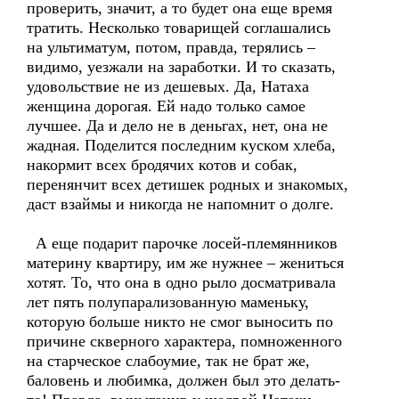
проверить, значит, а то будет она еще время
тратить. Несколько товарищей соглашались
на ультиматум, потом, правда, терялись –
видимо, уезжали на заработки. И то сказать,
удовольствие не из дешевых. Да, Натаха
женщина дорогая. Ей надо только самое
лучшее. Да и дело не в деньгах, нет, она не
жадная. Поделится последним куском хлеба,
накормит всех бродячих котов и собак,
перенянчит всех детишек родных и знакомых,
даст взаймы и никогда не напомнит о долге.
А еще подарит парочке лосей-племянников
материну квартиру, им же нужнее – жениться
хотят. То, что она в одно рыло досматривала
лет пять полупарализованную маменьку,
которую больше никто не смог выносить по
причине скверного характера, помноженного
на старческое слабоумие, так не брат же,
баловень и любимка, должен был это делать-