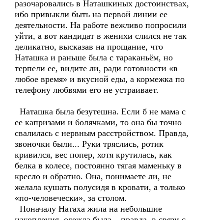
разочаровались в Наташкиных достоинствах,
ибо привыкли быть на первой линии ее
деятельности. На работе вежливо попросили
уйти, а вот кандидат в женихи слился не так
деликатно, высказав на прощание, что
Наташка и раньше была с тараканьём, но
терпели ее, видите ли, ради готовности «в
любое время» и вкусной еды, а кормежка по
телефону любвями его не устраивает.
Наташка была безутешна. Если б не мама с
ее капризами и болячками, то она бы точно
свалилась с нервным расстройством. Правда,
звоночки были... Руки тряслись, ротик
кривился, вес попер, хотя крутилась, как
белка в колесе, постоянно тягая маменьку в
кресло и обратно. Она, понимаете ли, не
желала кушать полусидя в кровати, а только
«по-человечески», за столом.
Поначалу Натаха жила на небольшие
накопления, одежда была – правда, в связи с