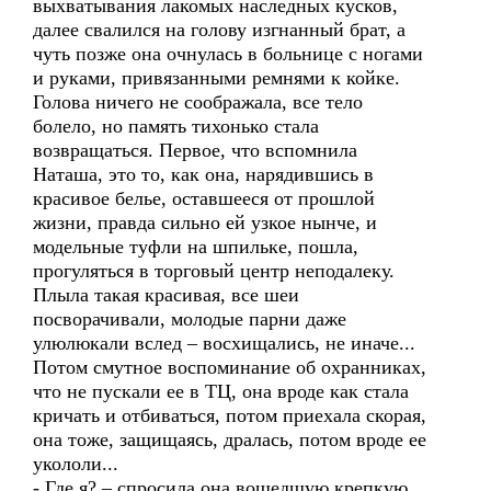
выхватывания лакомых наследных кусков,
далее свалился на голову изгнанный брат, а
чуть позже она очнулась в больнице с ногами
и руками, привязанными ремнями к койке.
Голова ничего не соображала, все тело
болело, но память тихонько стала
возвращаться. Первое, что вспомнила
Наташа, это то, как она, нарядившись в
красивое белье, оставшееся от прошлой
жизни, правда сильно ей узкое нынче, и
модельные туфли на шпильке, пошла,
прогуляться в торговый центр неподалеку.
Плыла такая красивая, все шеи
посворачивали, молодые парни даже
улюлюкали вслед – восхищались, не иначе...
Потом смутное воспоминание об охранниках,
что не пускали ее в ТЦ, она вроде как стала
кричать и отбиваться, потом приехала скорая,
она тоже, защищаясь, дралась, потом вроде ее
укололи...
- Где я? – спросила она вошедшую крепкую