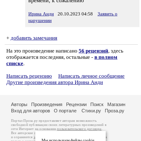
времени, к сожалению
Ирина Анди
20.10.2023 04:58
Заявить о
нарушении
+
добавить замечания
На это произведение написано
56 рецензий
, здесь
отображается последняя, остальные -
в полном
списке
.
Написать рецензию
Написать личное сообщение
Другие произведения автора Ирина Анди
Авторы
Произведения
Рецензии
Поиск
Магазин
Вход для авторов
О портале
Стихи.ру
Проза.ру
Портал Проза.ру предоставляет авторам возможность
свободной публикации своих литературных произведений в
сети Интернет на основании
пользовательского договора
.
Все авторские права на произведения принадлежат авторам
и охраняются
законом
. Перепечатка произведений возможна
Мы используем файлы cookie