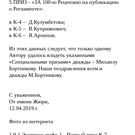
5 ПРИЗ - «ЗА 100-ю Рецензию на публикацию
о Регламенте»:
в К-4 – Д.Кулумбетова;
в К-5 – В.Куприянович;
в К-6 – Я.Архипов.
Из этих данных следует, что только одному
Автору удалось владеть указанными
«Специальными призами» дважды – Михаилу
Бортникову. Наши поздравления всем и
дважды М.Бортникову.
С уважением,
От имени Жюри,
12.04.2019 г.
Фото из интернета
1.9.1 Экспресс-инфо-1. Первый приз К-7