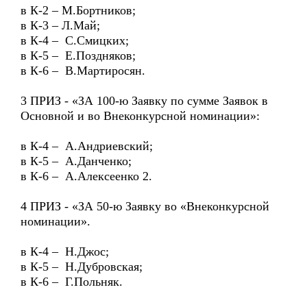
в К-2 – М.Бортников;
в К-3 – Л.Май;
в К-4 – С.Смицких;
в К-5 – Е.Поздняков;
в К-6 – В.Мартиросян.
3 ПРИЗ - «ЗА 100-ю Заявку по сумме Заявок в
Основной и во Внеконкурсной номинации»:
в К-4 – А.Андриевский;
в К-5 – А.Данченко;
в К-6 – А.Алексеенко 2.
4 ПРИЗ - «ЗА 50-ю Заявку во «Внеконкурсной
номинации».
в К-4 – Н.Джос;
в К-5 – Н.Дубровская;
в К-6 – Г.Польняк.