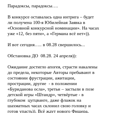
Парадоксы, парадоксы….
В конкурсе оставалась одна интрига – будет
ли получена 100-я Юбилейная Заявка в
«Основной конкурсной номинации». На часах
уже «12, без пяти», а «Германа всё нет»)).
И вот сегодня….. в 08.28 свершилось...
Обстановка ДО 08.28. 24 апреля)):
Ожидание достигло апогея, страсти накалены
до предела, некоторые Авторы пребывают в
состоянии фрустрации, ажитации,
прострации, другие - в положении
«Буриданова осла», третьи – застыли в позе
детской игры «Штандр», четвёртые - в
глубоком цугцванге, даже флажок на
шахматных часах склонил свою головку и
готов упасть)). Всё ждут нового Фишера,