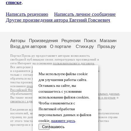
списке
.
Написать рецензию
Написать личное сообщение
Другие произведения автора Евгений Говсиевич
Авторы
Произведения
Рецензии
Поиск
Магазин
Вход для авторов
О портале
Стихи.ру
Проза.ру
Портал Проза.ру предоставляет авторам возможность
свободной публикации своих литературных произведений в
сети Интернет на основании
пользовательского договора
.
Все авторские права на произведения принадлежат авторам
и охраняются
законом
. Перепечатка произведений возможна
Мы используем файлы cookie
только с согласия его автора, к которому вы можете
обратиться на его авторской странице. Ответственность за
для улучшения работы сайта.
тексты произведений авторы несут самостоятельно на
Оставаясь на сайте, вы
основании
правил публикации
и
законодательства
Российской Федерации
. Данные пользователей
соглашаетесь с условиями
обрабатываются на основании
Политики обработки персональных данных
.
использования файлов cookies.
Вы также можете посмотреть более подробную
информацию о портале
и
связаться с администрацией
.
Чтобы ознакомиться с
Политикой обработки
Ежедневная аудитория портала Проза.ру – порядка 100 тысяч
посетителей, которые в общей сумме просматривают более полумиллиона
персональных данных и файлов
страниц по данным счетчика посещаемости, который расположен справа
cookie,
нажмите здесь
.
от этого текста. В каждой графе указано по две цифры: количество
просмотров и количество посетителей.
Соглашаюсь