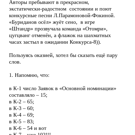
Авторы пребывают в прекрасном,
экстатически-радостном состоянии и поют
конкурсные песни Л.Парамоновой-Фокиной.
«Буриданов осёл» жуёт сено, в игре
«Штандр» прозвучала команда «Отомри»,
цугцванг отменён, а флажок на шахматных
часах застыл в ожидании Конкурса-8)).
Пользуясь оказией, хотел бы сказать ещё пару
слов.
1. Напомню, что:
в К-1 число Заявок в «Основной номинации»
составляло – 15;
в К-2 – 65;
в К-3 – 60;
в К-4 – 69;
в К-5 – 83;
в К-6 – 54 и вот
в К-7 – уже 102!!!