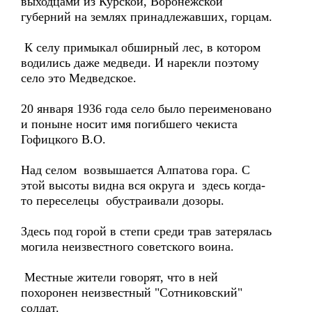
выходцами из Курской, Воронежской
губерний на землях принадлежавших, горцам.
К селу примыкал обширный лес, в котором
водились даже медведи. И нарекли поэтому
село это Медведское.
20 января 1936 года село было переименовано
и поныне носит имя погибшего чекиста
Гофицкого В.О.
Над селом возвышается Алпатова гора. С
этой высоты видна вся округа и здесь когда-
то переселецы обустраивали дозоры.
Здесь под горой в степи среди трав затерялась
могила неизвестного советского воина.
Местные жители говорят, что в ней
похоронен неизвестный "Сотниковский"
солдат.