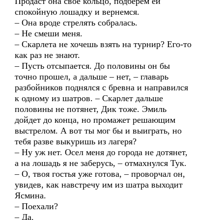
Продаст она свое кольцо, подберем ей
спокойную лошадку и вернемся.
– Она вроде стрелять собралась.
– Не смеши меня.
– Скарлета не хочешь взять на турнир? Его-то
как раз не знают.
– Пусть отсыпается. До половины он бы
точно прошел, а дальше – нет, – главарь
разбойников поднялся с бревна и направился
к одному из шатров. – Скарлет дальше
половины не потянет, Дик тоже. Эмиль
дойдет до конца, но промажет решающим
выстрелом. А вот ты мог бы и выиграть, но
тебя разве выкуришь из лагеря?
– Ну уж нет. Осел меня до города не дотянет,
а на лошадь я не заберусь, – отмахнулся Тук.
– О, твоя гостья уже готова, – проворчал он,
увидев, как навстречу им из шатра выходит
Ясмина.
– Поехали?
– Да.