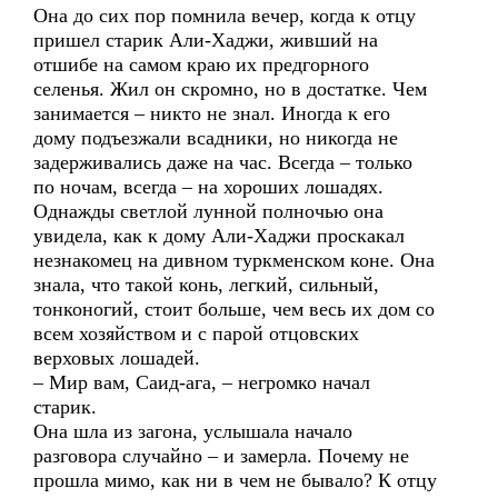
Она до сих пор помнила вечер, когда к отцу
пришел старик Али-Хаджи, живший на
отшибе на самом краю их предгорного
селенья. Жил он скромно, но в достатке. Чем
занимается – никто не знал. Иногда к его
дому подъезжали всадники, но никогда не
задерживались даже на час. Всегда – только
по ночам, всегда – на хороших лошадях.
Однажды светлой лунной полночью она
увидела, как к дому Али-Хаджи проскакал
незнакомец на дивном туркменском коне. Она
знала, что такой конь, легкий, сильный,
тонконогий, стоит больше, чем весь их дом со
всем хозяйством и с парой отцовских
верховых лошадей.
– Мир вам, Саид-ага, – негромко начал
старик.
Она шла из загона, услышала начало
разговора случайно – и замерла. Почему не
прошла мимо, как ни в чем не бывало? К отцу