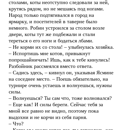
столами, коты неотступно следовали за ней,
крутясь рядом, но не мешаясь под ногами.
Народ только подтягивался в город на
ярмарку, и посетителей в таверне было
немного. Робин устроился за столом возле
двери, коты тут же подбежали и стали
тереться о его ноги и бодаться лбами.
– Не корми их со стола! – улыбнулась хозяйка.
– Испортишь мне котов, привыкнут
попрошайничать! Ишь, как к тебе кинулись!
Разбойник рассмеялся вместо ответа.
– Садись здесь, – кивнул он, указывая Ясмине
на соседнее место. – Поешь обязательно, на
турнире очень устаешь и волнуешься, нужны
силы.
– Волнуешься? Ты сам что, тоже волновался?
– Еще как! И силы береги. Сейчас тебя за
мной все равно не видно, поэтому пока
выдохни и не корчи из себя парня.
– Что?