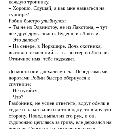
каждую тропинку.
– Хорошо. Слушай, а как мне назваться на
турнире?
Робин быстро улыбнулся:
– Ты не из Эдвинстоу, не из Лакстона, – тут
все друг друга знают. Будешь из Локсли.
– Это далеко?
– На севере, в Йоркшире. Дочь охотника,
выговор нездешний… ты Гюнтер из Локсли.
Отличное имя, тебе подходит.
До моста они доехали молча. Перед самыми
воротами Робин быстро обернулся к
спутнице:
– Не пугайся.
– Что?
Разбойник, не успев ответить, вдруг обмяк в
седле и начал валиться то в одну, то в другую
сторону. Повод выпал из его рук, и он,
судорожно цепляясь за гриву, еле держался на
лошади. Серые глаза, мгновение назад