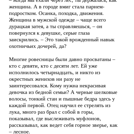
– Когда мы ехали через лес, ты держалась, как
женщина. А в городе вмиг стала парнем-
подростком. Осанка, походка, движения.
Женщина в мужской одежде – чаще всего
дурацкая затея, а ты справляешься, – он
повернулся к девушке, серые глаза
заискрились. – Это такой врожденный навык
охотничьих дочерей, да?
Многие ровесницы были давно просватаны –
кто с девяти, кто с десяти лет. Ей уже
исполнилось четырнадцать, и никто из
окрестных женихов ни разу не
заинтересовался. Кому нужна некрасивая
девочка из бедной семьи? А черные шелковые
волосы, тонкий стан и пышные бедра здесь у
каждой первой. Отец научил ее стрелять из
лука, много раз брал с собой в горы,
показывал, где выслеживать муфлонов,
рассказывал, как ведет себя горное зверье, как
– лесное.