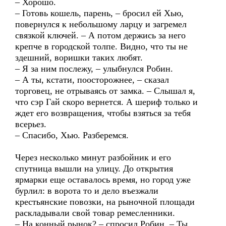
– Хорошо.
– Готовь кошель, парень, – бросил ей Хью,
повернулся к небольшому ларцу и загремел
связкой ключей. – А потом держись за него
крепче в городской толпе. Видно, что ты не
здешний, воришки таких любят.
– Я за ним послежу, – улыбнулся Робин.
– А ты, кстати, поосторожнее, – сказал
торговец, не отрываясь от замка. – Слышал я,
что сэр Гай скоро вернется. А шериф только и
ждет его возвращения, чтобы взяться за тебя
всерьез.
– Спасибо, Хью. Разберемся.
Через несколько минут разбойник и его
спутница вышли на улицу. До открытия
ярмарки еще оставалось время, но город уже
бурлил: в ворота то и дело въезжали
крестьянские повозки, на рыночной площади
раскладывали свой товар ремесленники.
– На конный рынок? – спросил Робин. – Ты