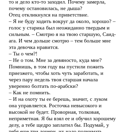
то и дело кто-то заходил. Почему замерла,
почему остановилась, не дыша?
Отец откликнулся на приветствие.
– Я не буду ходить вокруг да около, хорошо? –
голос у старика был неожиданно твердым и
сильным. – Смотрю я на твою старшую, Саид-
ага. И чем дольше смотрю – тем больше мне
эта девочка нравится.
– Ты о чем?!
– Не о том. Мне за девяносто, куда мне?
Помнишь, в том году вы пустили пожить
приезжего, чтобы хоть чуть заработать, и
через пару недель твоя старшая начала
уверенно болтать по-арабски?
– Как не помнить.
– И на охоту ты ее берешь, значит, с луком
она управляется. Росточка невысокого и
высокой не будет. Проворная, толковая,
неприметная. Я бы взял ее и обучил хорошему
делу, а тебе щедро заплатил бы. Подумай, у
тебя еще три дочери, их надо поднимать.