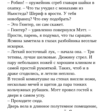
– Робин! – оружейник сгреб главаря шайки в
охапку. – Что ты учудил с монахами из
Ньюстеда? Шериф в ярости. У тебя
новобранец? Что ему подобрать?
– Это Гюнтер, он сам скажет.
– Гюнтер? – удивленно повернулся Мэтт. –
Прости, парень, я подумал, что ты сарацин.
Ясмина заметила в глазах разбойника веселые
искорки.
– Легкий восточный лук, – начала она. – Три
тетивы, лучше шелковые. Дюжину стрел. И
пару небольших ножей с хорошим клинком и
самой простой рукояткой. Таких, чтоб и в
драке сгодились, и летели неплохо.
В тесной комнатушке на стенах висели ножи,
несколько мечей и щитов да пара тонких
кольчужных рубашек. Мэтт провел гостей к
двери в самом углу.
– Проходите сюда.
Дверь вела в длинное полутемное помещение,