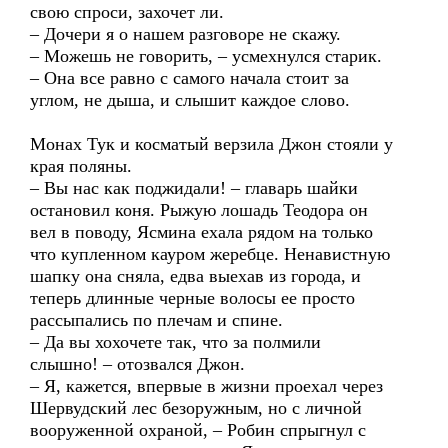
свою спроси, захочет ли.
– Дочери я о нашем разговоре не скажу.
– Можешь не говорить, – усмехнулся старик.
– Она все равно с самого начала стоит за
углом, не дыша, и слышит каждое слово.
Монах Тук и косматый верзила Джон стояли у
края поляны.
– Вы нас как поджидали! – главарь шайки
остановил коня. Рыжую лошадь Теодора он
вел в поводу, Ясмина ехала рядом на только
что купленном кауром жеребце. Ненавистную
шапку она сняла, едва выехав из города, и
теперь длинные черные волосы ее просто
рассыпались по плечам и спине.
– Да вы хохочете так, что за полмили
слышно! – отозвался Джон.
– Я, кажется, впервые в жизни проехал через
Шервудский лес безоружным, но с личной
вооруженной охраной, – Робин спрыгнул с