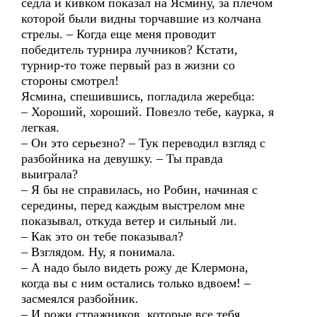
седла и кивком показал на Ясмину, за плечом
которой были видны торчавшие из колчана
стрелы. – Когда еще меня проводит
победитель турнира лучников? Кстати,
турнир-то тоже первый раз в жизни со
стороны смотрел!
Ясмина, спешившись, погладила жеребца:
– Хороший, хороший. Повезло тебе, каурка, я
легкая.
– Он это серьезно? – Тук переводил взгляд с
разбойника на девушку. – Ты правда
выиграла?
– Я бы не справилась, но Робин, начиная с
середины, перед каждым выстрелом мне
показывал, откуда ветер и сильный ли.
– Как это он тебе показывал?
– Взглядом. Ну, я понимала.
– А надо было видеть рожу де Клермона,
когда вы с ним остались только вдвоем! –
засмеялся разбойник.
– И рожи стражников, которые все тебя