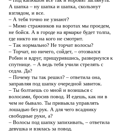
– Под капюшон все так и норовят заглянуть.
А шапка – ну шапка и шапка, скользнут
взглядом, и все.
– А тебя точно не узнают?
– Мимо стражников на воротах мы проедем,
не бойся. А в городе на ярмарке будет толпа,
где никто ни на кого не смотрит.
– Так нормально? Не торчат волосы?
– Торчат, но ничего, сойдет, – отозвался
Робин и вдруг, прищурившись, развернулся к
спутнице. – А ведь тебя учили стрелять с
седла. Да?
– Почему ты так решил? – ответила она,
заправляя под шапку очередной завиток.
– Ты болтаешь со мной и возишься с
волосами, бросив повод. И едешь, как ни в
чем не бывало. Ты привыкла управлять
лошадью без рук. А для чего всаднику
свободные руки, а?
– Волосы под шапку запихивать, – ответила
девушка и взялась за повод.