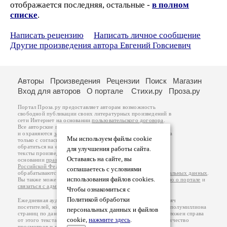
отображается последняя, остальные -
в полном
списке
.
Написать рецензию
Написать личное сообщение
Другие произведения автора Евгений Говсиевич
Авторы
Произведения
Рецензии
Поиск
Магазин
Вход для авторов
О портале
Стихи.ру
Проза.ру
Портал Проза.ру предоставляет авторам возможность
свободной публикации своих литературных произведений в
сети Интернет на основании
пользовательского договора
.
Все авторские права на произведения принадлежат авторам
и охраняются
законом
. Перепечатка произведений возможна
Мы используем файлы cookie
только с согласия его автора, к которому вы можете
обратиться на его авторской странице. Ответственность за
для улучшения работы сайта.
тексты произведений авторы несут самостоятельно на
Оставаясь на сайте, вы
основании
правил публикации
и
законодательства
Российской Федерации
. Данные пользователей
соглашаетесь с условиями
обрабатываются на основании
Политики обработки персональных данных
.
использования файлов cookies.
Вы также можете посмотреть более подробную
информацию о портале
и
связаться с администрацией
.
Чтобы ознакомиться с
Политикой обработки
Ежедневная аудитория портала Проза.ру – порядка 100 тысяч
посетителей, которые в общей сумме просматривают более полумиллиона
персональных данных и файлов
страниц по данным счетчика посещаемости, который расположен справа
cookie,
нажмите здесь
.
от этого текста. В каждой графе указано по две цифры: количество
просмотров и количество посетителей.