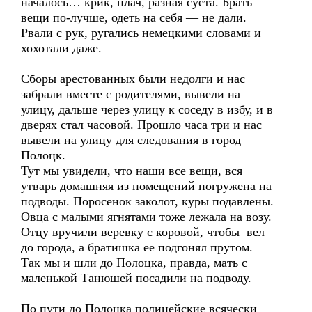
началось… крик, плач, разная суета. Брать
вещи по-лучше, одеть на себя — не дали.
Рвали с рук, ругались немецкими словами и
хохотали даже.
Сборы арестованных были недолги и нас
забрали вместе с родителями, вывели на
улицу, дальше через улицу к соседу в избу, и в
дверях стал часовой. Прошло часа три и нас
вывели на улицу для следования в город
Полоцк.
Тут мы увидели, что наши все вещи, вся
утварь домашняя из помещений погружена на
подводы. Поросенок заколот, куры подавлены.
Овца с малыми ягнятами тоже лежала на возу.
Отцу вручили веревку с коровой, чтобы вел
до города, а братишка ее подгонял прутом.
Так мы и шли до Полоцка, правда, мать с
маленькой Танюшей посадили на подводу.
По пути до Полоцка полицейские всячески