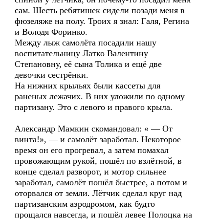
сам. Шесть ребятишек сидели позади меня в
фюзеляже на полу. Троих я знал: Галя, Регина
и Володя Форинко.
Между лыж самолёта посадили нашу
воспитательницу Латко Валентину
Степановну, её сына Толика и ещё две
девочки сестрёнки.
На нижних крыльях были кассеты для
раненых лежачих. В них уложили по одному
партизану. Это с левого и правого крыла.
Александр Мамкин скомандовал: « — От
винта!», — и самолёт заработал. Некоторое
время он его прогревал, а затем помахал
провожающим рукой, пошёл по взлётной, в
конце сделал разворот, и мотор сильнее
заработал, самолёт пошёл быстрее, а потом и
оторвался от земли. Лётчик сделал круг над
партизанским аэродромом, как будто
прощался навсегда, и пошёл левее Полоцка на