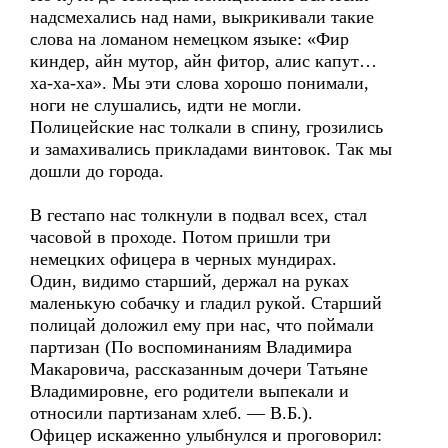
надсмехались над нами, выкрикивали такие
слова на ломаном немецком языке: «Фир
киндер, айн мутор, айн фитор, алис капут…
ха-ха-ха». Мы эти слова хорошо понимали,
ноги не слушались, идти не могли.
Полицейские нас толкали в спину, грозились
и замахивались прикладами винтовок. Так мы
дошли до города.
В гестапо нас толкнули в подвал всех, стал
часовой в проходе. Потом пришли три
немецких офицера в черных мундирах.
Один, видимо старший, держал на руках
маленькую собачку и гладил рукой. Старший
полицай доложил ему при нас, что поймали
партизан (По воспоминаниям Владимира
Макаровича, рассказанным дочери Татьяне
Владимировне, его родители выпекали и
относили партизанам хлеб. — В.Б.).
Офицер искаженно улыбнулся и проговорил: