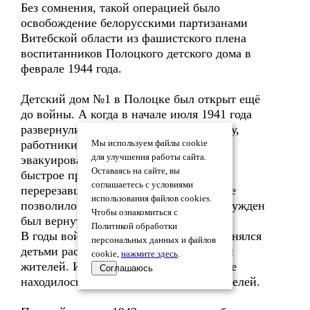
Без сомнения, такой операцией было
освобождение белорусскими партизанами
Витебской области из фашистского плена
воспитанников Полоцкого детского дома в
феврале 1944 года.
Детский дом №1 в Полоцке был открыт ещё
до войны. А когда в начале июля 1941 года
развернулись бои на подступах к городу,
работники детского дома попытались
Мы используем файлы cookie
для улучшения работы сайта.
эвакуировать детей на Восток. Однако
Оставаясь на сайте, вы
быстрое продвижение немецких войск,
соглашаетесь с условиями
перерезавших пути в советский тыл, не
использования файлов cookies.
позволило этого сделать, и детдом вынужден
Чтобы ознакомиться с
был вернуться назад в город.
Политикой обработки
В годы войны детдом постоянно пополнялся
персональных данных и файлов
детьми расстрелянных подпольщиков и
cookie,
нажмите здесь
.
жителей. И к концу 1943 года в детдоме
Соглашаюсь
находилось около 200 детей и воспитателей.