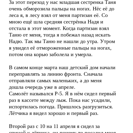
За этот переход у нас младшая сестренка Таня
очень обморозила пальцы на ногах. Нёс её до
леса я, в лесу взял от меня партизан её. Со
мною ещё шла средняя сестрёнка Надя и
отстала в этот момент. Когда партизан взял
Таню от меня, тогда я побежал назад искать
Надю. Так мы Таню не нашли до утра. Утром
я увидел её отмороженные пальцы на ногах,
потом она корью заболела и умерла.
В самом конце марта наш детский дом начали
переправлять за линию фронта. Сначала
отправляли самых маленьких, а до меня
дошла очередь уже в апреле.
Самолёт назывался Р-5. Я в нём сидел первый
раз в кассете между лыж. Пока нас усадили,
испортилась погода. Пришлось разгрузиться.
Лётчика я видел хорошо и первый раз.
Второй раз с 10 на 11 апреля я сидел за
спиной у лётчика, он почему-то посадил меня