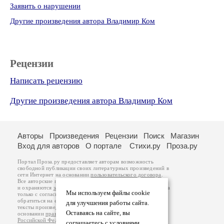
Заявить о нарушении
Другие произведения автора Владимир Ком
Рецензии
Написать рецензию
Другие произведения автора Владимир Ком
Авторы
Произведения
Рецензии
Поиск
Магазин
Вход для авторов
О портале
Стихи.ру
Проза.ру
Портал Проза.ру предоставляет авторам возможность
свободной публикации своих литературных произведений в
сети Интернет на основании
пользовательского договора
.
Все авторские права на произведения принадлежат авторам
и охраняются
законом
. Перепечатка произведений возможна
Мы используем файлы cookie
только с согласия его автора, к которому вы можете
обратиться на его авторской странице. Ответственность за
для улучшения работы сайта.
тексты произведений авторы несут самостоятельно на
Оставаясь на сайте, вы
основании
правил публикации
и
законодательства
Российской Федерации
. Данные пользователей
соглашаетесь с условиями