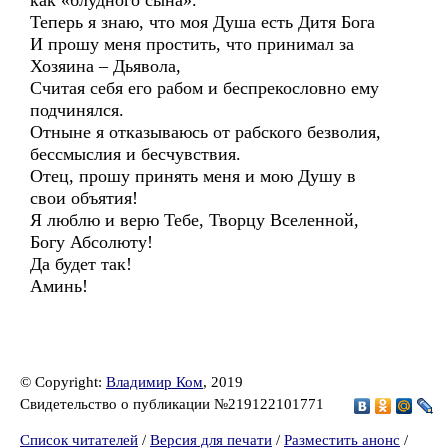
как «блудного сына».
Теперь я знаю, что моя Душа есть Дитя Бога
И прошу меня простить, что принимал за
Хозяина – Дьявола,
Считая себя его рабом и беспрекословно ему
подчинялся.
Отныне я отказываюсь от рабского безволия,
бессмыслия и бесчувствия.
Отец, прошу принять меня и мою Душу в
свои объятия!
Я люблю и верю Тебе, Творцу Вселенной,
Богу Абсолюту!
Да будет так!
Аминь!
© Copyright:
Владимир Ком
, 2019
Свидетельство о публикации №219122101771
Список читателей
/
Версия для печати
/
Разместить анонс
/