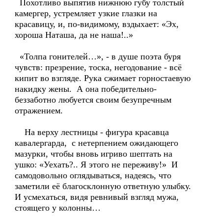
Похотливо выпятив нижнюю губу толстый
камергер, устремляет узкие глазки на
красавицу, и, по-видимому, вздыхает: «Эх,
хороша Наташа, да не наша!..»
«Толпа гонителей…», - в душе поэта буря
чувств: презрение, тоска, негодование - всё
кипит во взгляде. Рука сжимает горностаевую
накидку жены. А она победительно-
беззаботно любуется своим безупречным
отражением.
На верху лестницы - фигура красавца
кавалергарда, с нетерпением ожидающего
мазурки, чтобы вновь игриво шептать на
ушко: «Уехать?.. Я этого не переживу!» И
самодовольно оглядываться, надеясь, что
заметили её благосклонную ответную улыбку.
И усмехаться, видя ревнивый взгляд мужа,
стоящего у колонны…