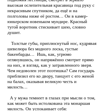
высокая ослепительная красавица под руку с
некрасивым спутником, да ещё и на
полголовы ниже её ростом… Он в камер-
юнкерском новеньком мундире. Красный
тугой воротник стискивает шею, словно
душит.
Толстые губы, приплюснутый нос, кудрявая
шевелюра без модного лоска, густые
бакенбарды… Ишь, как, угрюмо
оглянувшись, он напряжённо смотрит прямо
на них, и взгляд, как у затравленного зверя.
Чем недоволен этот поэтишка? Сам государь
приблизил его ко двору, танцует с его женой
на балах, оказывая великую честь и
милость…
А у мужа темнеет в глазах при мысли о том,
как может быть истолкована эта монаршая
милость. Он успокаивает себя: