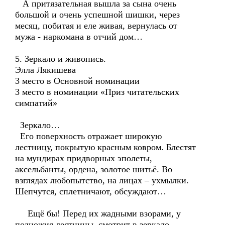
А притязательная вышла за сына очень
большой и очень успешной шишки, через
месяц, побитая и еле живая, вернулась от
мужа - наркомана в отчий дом…
5. Зеркало и живопись.
Элла Лякишева
3 место в Основной номинации
3 место в номинации «Приз читательских
симпатий»
Зеркало…
Его поверхность отражает широкую
лестницу, покрытую красным ковром. Блестят
на мундирах придворных эполеты,
аксельбанты, ордена, золотое шитьё. Во
взглядах любопытство, на лицах – ухмылки.
Шепчутся, сплетничают, обсуждают…
Ещё бы! Перед их жадными взорами, у
подножия лестницы, смотрит в зеркало