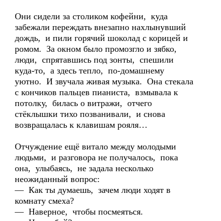
Они сидели за столиком кофейни, куда
забежали переждать внезапно нахлынувший
дождь, и пили горячий шоколад с корицей и
ромом. За окном было промозгло и зябко,
люди, спрятавшись под зонты, спешили
куда-то, а здесь тепло, по-домашнему
уютно. И звучала живая музыка. Она стекала
с кончиков пальцев пианиста, взмывала к
потолку, билась о витражи, отчего
стёклышки тихо позванивали, и снова
возвращалась к клавишам рояля…
Отчуждение ещё витало между молодыми
людьми, и разговора не получалось, пока
она, улыбаясь, не задала несколько
неожиданный вопрос:
— Как ты думаешь, зачем люди ходят в
комнату смеха?
— Наверное, чтобы посмеяться.