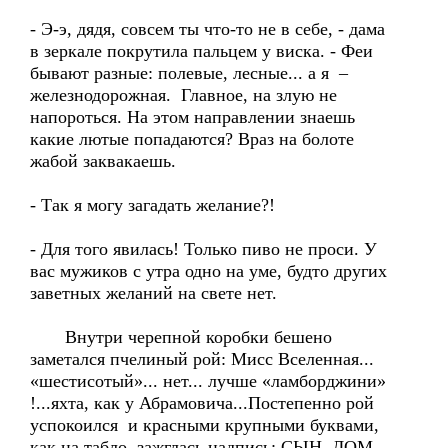
- Э-э, дядя, совсем ты что-то не в себе, - дама
в зеркале покрутила пальцем у виска. - Феи
бывают разные: полевые, лесные... а я –
железнодорожная. Главное, на злую не
напороться. На этом направлении знаешь
какие лютые попадаются? Враз на болоте
жабой заквакаешь.
- Так я могу загадать желание?!
- Для того явилась! Только пиво не проси. У
вас мужиков с утра одно на уме, будто других
заветных желаний на свете нет.
Внутри черепной коробки бешено
заметался пчелиный рой: Мисс Вселенная...
«шестисотый»... нет... лучше «ламборджини»
!...яхта, как у Абрамовича...Постепенно рой
успокоился и красными крупными буквами,
как на табло, зажглась надпись: СЫН, ДОМ,