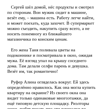
Сергей шёл домой, нёс продукты и смотрел
по сторонам. Вон мужик сидит в машине,
везёт ему, – машина есть. Работу легче найти,
и может поехать, куда захочет. В супермаркет
можно съездить, накупить сразу всего, а не
носить понемногу из ближайшего
магазинчика по конским ценам.
Его жена Таня поливала цветы на
подоконнике и посматривала в окно, ожидая
мужа. Её взгляд упал на крышу соседнего
дома. Там делали селфи парень и девушка.
Везёт им, так романтично!
Руфер Алина огляделась вокруг. Ей здесь
определённо нравилось. Как она могла купить
квартиру на окраине? Из своего окна она
видит только одинаковые многоэтажки, да
ещё типовую детскую площадку. Риэлторы
очень любят писать про эти площадки во