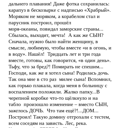
дальнего плавания! Даже фотка сохранилась:
карапуз в бескозырке с надписью «Храбрый».
Моряком не моряком, а корабелом стал и
парусник построил, прошёл
моря-океаны, повидал заморские страны...
Сбылась, выходит, мечта! А как же СЫН?
Сначала, нужно было найти женщину, в
смысле, любимую, чтобы вместе «и в огонь, и
в воду». Нашёл! Тридцать лет и три года
вместе, готовы, как говорится, «в один день».
Тьфу, что за бред?! Помирать не спешим...
Господи, как же я хотел сына! Родилась дочь.
Так она мне в сто раз милее сына! Вспомнил,
как горько плакала, когда меня в больницу с
воспалением положили. Жалко папку...В
черепной коробке что-то щёлкнуло и на
табло произошло изменение – вместо СЫН,
зажглось ДОЧЬ. Что там ещё?!...ДОМ...
Построил! Такую домину отгрохали с тестем,
всем соседям на зависть. Лес, река.