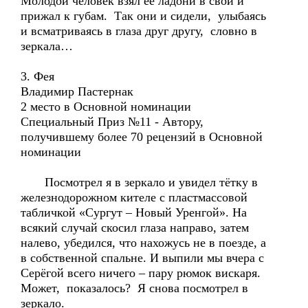
Молодой человек взял её ладони в свои и
прижал к губам. Так они и сидели, улыбаясь
и всматриваясь в глаза друг другу, словно в
зеркала…
3. Фея
Владимир Пастернак
2 место в Основной номинации
Специальный Приз №11 - Автору,
получившему более 70 рецензий в Основной
номинации
Посмотрел я в зеркало и увидел тётку в
железнодорожном кителе с пластмассовой
табличкой «Сургут – Новый Уренгой». На
всякий случай скосил глаза направо, затем
налево, убедился, что нахожусь не в поезде, а
в собственной спальне. И выпили мы вчера с
Серёгой всего ничего – пару рюмок вискаря.
Может, показалось? Я снова посмотрел в
зеркало.