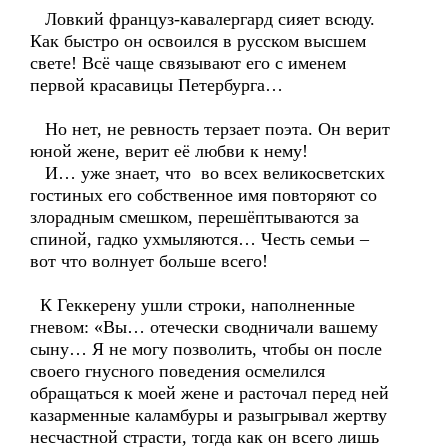
Ловкий француз-кавалергард сияет всюду.
Как быстро он освоился в русском высшем
свете! Всё чаще связывают его с именем
первой красавицы Петербурга…
Но нет, не ревность терзает поэта. Он верит
юной жене, верит её любви к нему!
И… уже знает, что во всех великосветских
гостиных его собственное имя повторяют со
злорадным смешком, перешёптываются за
спиной, гадко ухмыляются… Честь семьи –
вот что волнует больше всего!
К Геккерену ушли строки, наполненные
гневом: «Вы… отечески сводничали вашему
сыну… Я не могу позволить, чтобы он после
своего гнусного поведения осмелился
обращаться к моей жене и расточал перед ней
казарменные каламбуры и разыгрывал жертву
несчастной страсти, тогда как он всего лишь