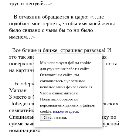
трус и негодяй…»
В отчаянии обращается к царю: «…не
подобает мне терпеть, чтобы имя моей жены
было связано с чьим бы то ни было
именем…»
Все ближе и ближе страшная развязка! И
это так явственно отражает равнодушная
поверхность зеркала и трагический лик поэта
Мы используем файлы cookie
для улучшения работы сайта.
на картине Николая Ульянова
Оставаясь на сайте, вы
соглашаетесь с условиями
6. «Зеркальное отражение»
использования файлов cookies.
Марзан
Чтобы ознакомиться с
3 место в Основной номинации
Политикой обработки
Победитель в номинации «Приз читательских
персональных данных и файлов
симпатий»
cookie,
нажмите здесь
.
Специальный Приз №4 «ЗА 100-ю заявку по
Соглашаюсь
сумме заявок в Основной и во Внеконкурсной
номинациях»