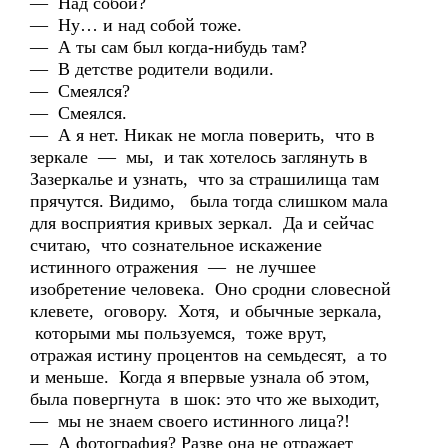
— Над собой?
— Ну… и над собой тоже.
— А ты сам был когда-нибудь там?
— В детстве родители водили.
— Смеялся?
— Смеялся.
— А я нет. Никак не могла поверить, что в
зеркале — мы, и так хотелось заглянуть в
Зазеркалье и узнать, что за страшилища там
прячутся. Видимо, была тогда слишком мала
для восприятия кривых зеркал. Да и сейчас
считаю, что сознательное искажение
истинного отражения — не лучшее
изобретение человека. Оно сродни словесной
клевете, оговору. Хотя, и обычные зеркала,
которыми мы пользуемся, тоже врут,
отражая истину процентов на семьдесят, а то
и меньше. Когда я впервые узнала об этом,
была повергнута в шок: это что же выходит,
— мы не знаем своего истинного лица?!
— А фотография? Разве она не отражает