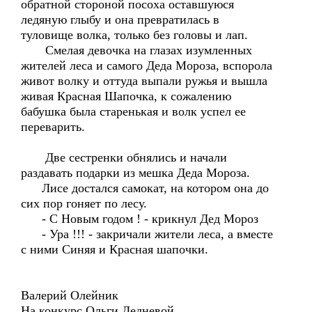
обратной стороной посоха оставшуюся
ледяную глыбу и она превратилась в
туловище волка, только без головы и лап.
Смелая девочка на глазах изумленных
жителей леса и самого Деда Мороза, вспорола
живот волку и оттуда выпали ружья и вышла
живая Красная Шапочка, к сожалению
бабушка была старенькая и волк успел ее
переварить.
Две сестренки обнялись и начали
раздавать подарки из мешка Деда Мороза.
Лисе достался самокат, на котором она до
сих пор гоняет по лесу.
- С Новым годом ! - крикнул Дед Мороз
- Ура !!! - закричали жители леса, а вместе
с ними Синяя и Красная шапочки.
Валерий Олейник
На конкурс Ольги Ледневой