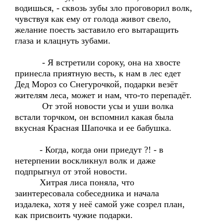
водишься, - сквозь зубы зло проговорил волк,
чувствуя как ему от голода живот свело,
желание поесть заставило его вытаращить
глаза и клацнуть зубами.
- Я встретили сороку, она на хвосте
принесла приятную весть, к нам в лес едет
Дед Мороз со Снегурочкой, подарки везёт
жителям леса, может и нам, что-то перепадёт.
От этой новости усы и уши волка
встали торчком, он вспомнил какая была
вкусная Красная Шапочка и ее бабушка.
- Когда, когда они приедут ?! - в
нетерпении воскликнул волк и даже
подпрыгнул от этой новости.
Хитрая лиса поняла, что
заинтересовала собеседника и начала
издалека, хотя у неё самой уже созрел план,
как присвоить чужие подарки.