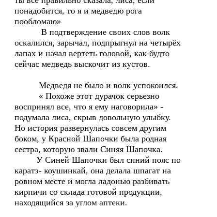
ты все правильно сказала, лиса, если
понадобится, то я и медведю рога
пообломаю»
В подтверждение своих слов волк
оскалился, зарычал, подпрыгнул на четырёх
лапах и начал вертеть головой, как будто
сейчас медведь выскочит из кустов.
Медведя не было и волк успокоился.
« Похоже этот дурачок серьезно
воспринял все, что я ему наговорила» -
подумала лиса, скрыв довольную улыбку.
Но история развернулась совсем другим
боком, у Красной Шапочки была родная
сестра, которую звали Синяя Шапочка.
У Синей Шапочки был синий пояс по
каратэ- коушинкай, она делала шпагат на
ровном месте и могла ладонью разбивать
кирпичи со склада готовой продукции,
находящийся за углом аптеки.