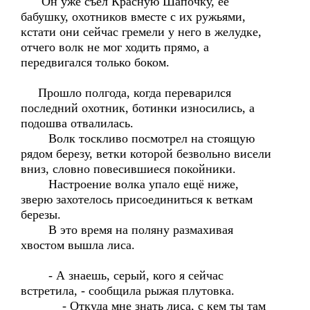
Он уже съел Красную Шапочку, ее
бабушку, охотников вместе с их ружьями,
кстати они сейчас гремели у него в желудке,
отчего волк не мог ходить прямо, а
передвигался только боком.
Прошло полгода, когда переварился
последний охотник, ботинки износились, а
подошва отвалилась.
Волк тоскливо посмотрел на стоящую
рядом березу, ветки которой безвольно висели
вниз, словно повесившиеся покойники.
Настроение волка упало ещё ниже,
зверю захотелось присоединиться к веткам
березы.
В это время на поляну размахивая
хвостом вышла лиса.
- А знаешь, серый, кого я сейчас
встретила, - сообщила рыжая плутовка.
- Откуда мне знать лиса, с кем ты там