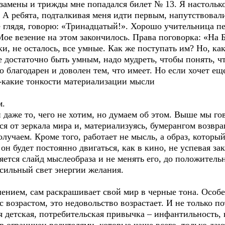
замены и трижды мне попадался билет № 13. Я настолько
. А ребята, подталкивая меня идти первым, напутствовали
е глядя, говорю: «Тринадцатый!». Хорошо учительница пе
ое везение на этом закончилось. Права поговорка: «На Б
и, не осталось, все умные. Как же поступать им? Но, как
е достаточно быть умным, надо мудреть, чтобы понять, чт
кто благодарен и доволен тем, что имеет. Но если хочет еще
е-какие тонкости материализации мысли
м.
даже то, чего не хотим, но думаем об этом. Выше мы гов
 от зеркала мира и, материализуясь, бумерангом возвр
олучаем. Кроме того, работает не мысль, а образ, которы
о он будет постоянно двигаться, как в кино, не успевая з
яется слайд мыслеобраза и не менять его, до положительн
 сильный свет энергии желания.
ением, сам раскрашивает свой мир в черные тона. Особ
 возрастом, это недовольство возрастает. И не только по
ся детская, потребительская привычка – инфантильность