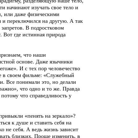
парадигму, разделяющую наше тело,
ети начинают изучать свое тело и
ми, или даже физическими
 и переключился на другую. А так
запретов. В подростковом
. Вот где истинная природа
признаем, что наши
ыстной основе. Даже язычники
егоже». И с тех пор человечество
ие в своем фильме: «Служебный
и. Все понимали это, но делали
важно», что одно и то же. Правда
, потому что справедливость у
 привыкли «пенять на зеркало»?
ься к душе и ставить себя на
ко не себя. А ведь жизнь зависит
ывать близких. Проще изменить, в