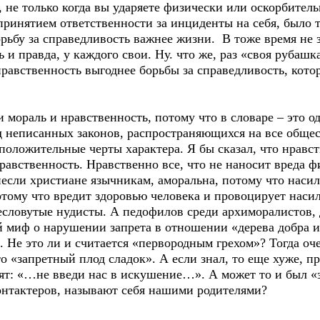
, не только когда вы ударяете физически или оскорбител
принятием ответственности за инциденты на себя, было т
ьбу за справедливость важнее жизни. В тоже время не з
 и правда, у каждого свои. Ну. что же, раз «своя рубаш
 нравственность выгоднее борьбы за справедливость, котор
.
 мораль и нравственность, потому что в словаре – это о
д неписанных законов, распространяющихся на все общес
 положительные черты характера. Я бы сказал, что нравс
равственность. Нравственно все, что не наносит вреда ф
если христиане язычникам, аморальна, потому что наси
отому что вредит здоровью человека и провоцирует насил
есловутые нудисты. А педофилов среди архиморалистов, 
 миф о нарушении запрета в отношении «дерева добра и 
 Не это ли и считается «первородным грехом»? Тогда оч
что «запретный плод сладок». А если знал, то еще хуже, 
ят: «…не введи нас в искушение…». А может то и был «з
контактеров, называют себя нашими родителями?