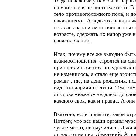
Тогда неважные у нас были первые
на «чистые и не чистые» части. В 
тело противоположного пола, и до
наказаниями. А ведь это невинны
осталась одна из многочисленных
возрасте, сдержать их напор уже 
изнасилований.
Итак, почему все же выгодно быть
взаимоотношения строятся на одн
приносили в жертву полудохлых ов
не изменилось, а стало еще эгои
роман», где, на день рождения, 
вид, что дарили от души. Тем, ко
от слова «важно» недалеко до слов
каждого своя, как и правда. А они
Выгодно, если примите, закон отр
Потому, что все наши органы чувс
чужое место, не научились. И живе
от нас, от наших убеждений. А по