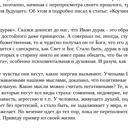
, поэтапно, начиная с перепросмотра своего прошлого, 
 будущего. Об этом я подробно писал в статье: «Коучин
урак». Сказки доносят до нас, что Иван дурак - это обра
 достойного даже принцессы. А совершал он, иногда, гл
ожественная, то и чудесно получал он от Бога, что его 
дится с санскрита, как Свет и Бог. Стало быть, дурак в о
оторых в старину никто не имел права обидеть, что бы о
та», особенно психоментальная и духовная. И разум, как
акие чувства они несут, какие энергии вызывают. Учены
зываемыми нашими мыслями, доказано, что позитивные
ельную. Какие мысли можно считать негативными? Те, кот
, которые несут все виды страха: сомнения, недоверие, н
нависть, агрессию и т.п. У человека, живущего душой, п
ет без претензий, а стало быть, не задалживает у мира, и
ожелает. Но везение идет до тех пор, пока не переполнит
а. Приведу пример из своей жизни.