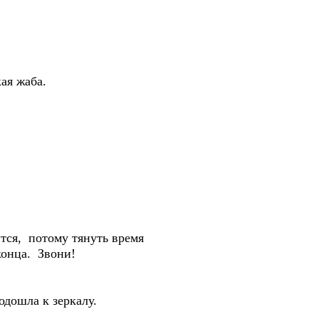
ая жаба.
тся, потому тянуть время
конца. Звони!
дошла к зеркалу.