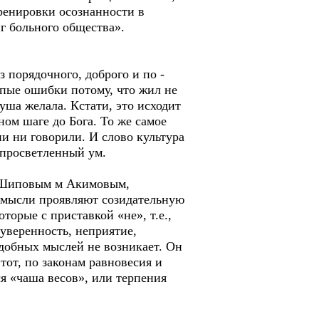
тренировки осознанности в
г больного общества».
з порядочного, доброго и по -
упые ошибки потому, что жил не
душа желала. Кстати, это исходит
дном шаге до Бога. То же самое
ни ни говорили. И слово культура
 просветленный ум.
ми Шиповым м Акимовым,
 мысли проявляют созидательную
орые с приставкой «не», т.е.,
еуверенность, неприятие,
одобных мыслей не возникает. Он
 тот, по законам равновесия и
ся «чаша весов», или терпения