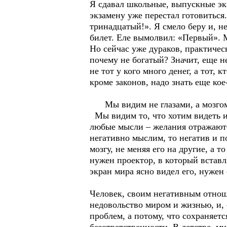
Я сдавал школьные, выпускные эк
экзамену уже перестал готовиться
тринадцатый!». Я смело беру и, н
билет. Еле вымолвил: «Первый». М
Но сейчас уже дураков, практическ
почему не богатый? Значит, еще н
не тот у кого много денег, а тот, 
кроме законов, надо знать еще ко
Мы видим не глазами, а мозго
Мы видим то, что хотим видеть и 
любые мысли – желания отражаются
негативно мыслим, то негатив и п
мозгу, не меняя его на другие, а т
нужен проектор, в который вставл
экран мира ясно видел его, нужен
Человек, своим негативным отнош
недовольство миром и жизнью, и, с
проблем, а потому, что сохраняет