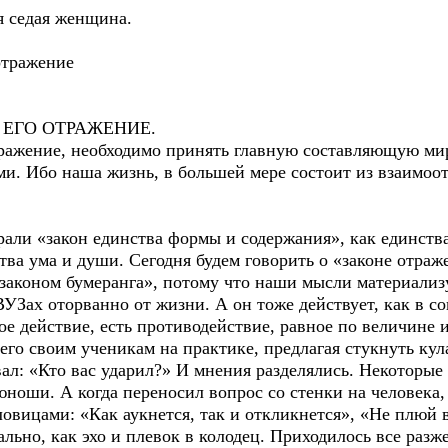
я седая женщина.
 отражение
- ЕГО ОТРАЖЕНИЕ.
ражение, необходимо принять главную составляющую ми
ми. Ибо наша жизнь, в большей мере состоит из взаимоо
ли «закон единства формы и содержания», как единства
тва ума и души. Сегодня будем говорить о «законе отра
 «законом бумеранга», потому что наши мысли материали
УЗах оторванно от жизни. А он тоже действует, как в со
дое действие, есть противодействие, равное по величине
го своим ученикам на практике, предлагая стукнуть кула
ал: «Кто вас ударил?» И мнения разделялись. Некоторые 
юноши. А когда переносил вопрос со стенки на человека,
ловицами: «Как аукнется, так и откликнется», «Не плюй 
льно, как эхо и плевок в колодец. Приходилось все разже