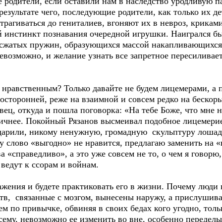
 родители, если оставили нам в наследство уродливую 
результате чего, последующие родители, как только их д
трагиваться до гениталиев, вгоняют их в невроз, крика
й инстинкт познавания очередной игрушки. Наигрался бы
 сжатых пружин, образующихся массой накапливающихся 
невозможно, и желание узнать все запретное пересиливает
 нравственным? Только давайте не будем лицемерами, а 
осторонней, реже на взаимной и совсем редко на бескор
ец, откуда и пошла поговорка: «На тебе Боже, что мне н
стичнее. Покойный Рязанов высмеивал подобное лицемер
подарили, никому ненужную, громадную скульптуру лошад
му слово «выгодно» не нравится, предлагаю заменить на «
а «справедливо», а это уже совсем не то, о чем я говорю
 ведут к ссорам и войнам.
ажения и будете практиковать его в жизни. Почему люди
тв, связанные с мозгом, вынесены наружу, а прислушиват
м по привычке, обвиняя в своих бедах кого угодно, толь
сему, невозможно ее изменить во вне, особенно передел