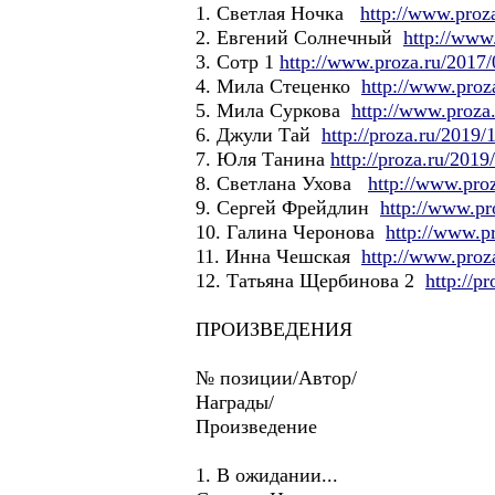
1. Светлая Ночка
http://www.proz
2. Евгений Солнечный
http://www
3. Сотр 1
http://www.proza.ru/2017/
4. Мила Стеценко
http://www.proz
5. Мила Суркова
http://www.proza
6. Джули Тай
http://proza.ru/2019/
7. Юля Танина
http://proza.ru/2019
8. Светлана Ухова
http://www.pro
9. Сергей Фрейдлин
http://www.pr
10. Галина Черонова
http://www.p
11. Инна Чешская
http://www.proz
12. Татьяна Щербинова 2
http://p
ПРОИЗВЕДЕНИЯ
№ позиции/Автор/
Награды/
Произведение
1. В ожидании...