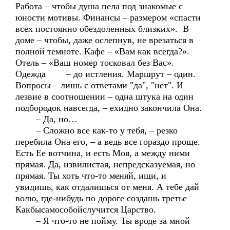
Работа – чтобы душа пела под знакомые с
юности мотивы. Финансы – размером «спасти
всех постоянно обездоленных близких». В
доме – чтобы, даже ослепнув, не врезаться в
полной темноте. Кафе – «Вам как всегда?».
Отель – «Ваш номер тосковал без Вас».
Одежда – до истления. Маршрут – один.
Вопросы – лишь с ответами "да", "нет". И
лезвие в соотношении – одна штука на один
подбородок навсегда, – ехидно закончила Она.
– Да, но…
– Сложно все как-то у тебя, – резко
перебила Она его, – а ведь все гораздо проще.
Есть Ее вотчина, и есть Моя, а между ними
прямая. Да, извилистая, непредсказуемая, но
прямая. Ты хоть что-то меняй, ищи, и
увидишь, как отдалишься от меня. А тебе дай
волю, где-нибудь по дороге создашь третье
Какбысамособойслучится Царство.
– Я что-то не пойму. Ты вроде за мной