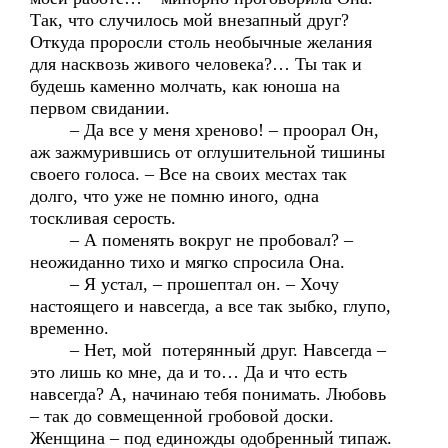
Так, что случилось мой внезапный друг?
Откуда проросли столь необычные желания
для насквозь живого человека?… Ты так и
будешь каменно молчать, как юноша на
первом свидании.
– Да все у меня хреново! – проорал Он,
аж зажмурившись от оглушительной тишины
своего голоса. – Все на своих местах так
долго, что уже не помню иного, одна
тоскливая серость.
– А поменять вокруг не пробовал? –
неожиданно тихо и мягко спросила Она.
– Я устал, – прошептал он. – Хочу
настоящего и навсегда, а все так зыбко, глупо,
временно.
– Нет, мой потерянный друг. Навсегда –
это лишь ко мне, да и то… Да и что есть
навсегда? А, начинаю тебя понимать. Любовь
– так до совмещенной гробовой доски.
Женщина – под единожды одобренный типаж.