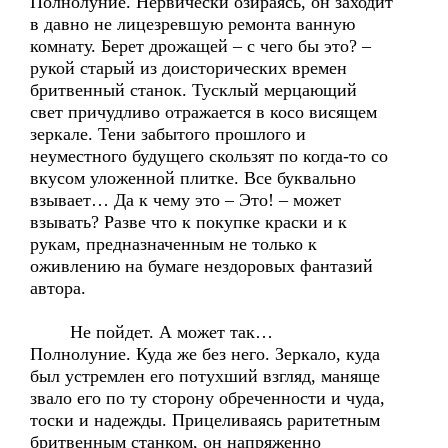
Полнолуние. Нервически озираясь, он заходит
в давно не лицезревшую ремонта ванную
комнату. Берет дрожащей – с чего бы это? –
рукой старый из доисторических времен
бритвенный станок. Тусклый мерцающий
свет причудливо отражается в косо висящем
зеркале. Тени забытого прошлого и
неуместного будущего скользят по когда-то со
вкусом уложенной плитке. Все буквально
взывает… Да к чему это – Это! – может
взывать? Разве что к покупке краски и к
рукам, предназначенным не только к
оживлению на бумаге нездоровых фантазий
автора.
Не пойдет. А может так…
Полнолуние. Куда же без него. Зеркало, куда
был устремлен его потухший взгляд, маняще
звало его по ту сторону обреченности и чуда,
тоски и надежды. Прицеливаясь раритетным
бритвенным станком, он напряженно