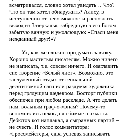
всматривался, словно хотел увидеть… Что?
Что он там хотел обнаружить? Алису, в
исступлении от невозможности распознать
выход из Зазеркалья, забредшую в его Богом
забытую ванную и умоляющую: «Спаси меня
нежданный друг!»?
Ух, как же сложно придумать завязку.
Хорошо маститым писателям. Можно ничего
не написать, т.е. совсем ничего. И озаглавить
сие творение «Белый лист». Возможно, это
заслуженный отдых от гениальной
десятитомной саги или раздумья художника
перед грядущим шедевром. Восторг публики
обеспечен при любом раскладе. А что делать
нам, вольным граф-о-мэнам? Почему-то
вспомнились некогда любимые шахматы.
Дебютов кот наплакал, а сыгранных партий –
не счесть. И голос комментатора:
«Гроссмейстеры, едва успевая записывать