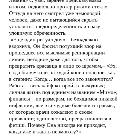
Лезвия» с, увы, заранее предсказуемым
итогом, недовольно протер руками стекло.
Оттуда на него смотрел уже немолодой
человек, даже не пытающийся скрыть
усталость, предопределенность и сразу
уловимую обреченность.
«Еще один ритуал дня» – безнадежно
вздохнув, Он бросил потухший взор на
прошедшее все мыслимые реинкарнации
лезвие, негодное даже для того, чтобы
превратить красавца в лицо со шрамом,– «Эх,
сюда бы меч или на худой конец опасное, как
в старину. Когда… когда все это закончится?
Работа – весь кайф которой, в выходных;
личная жизнь под единым названием «Мимо»;
финансы – по размерам, не боящимся никакой
инфляции; все эти чудные болезни и травмы,
от которых врачи сожалеют о своем
призвании; одиночество, превратившиеся в
фетиш. Почему Она никогда не приходит,
когда уже и ждать невмоготу?»