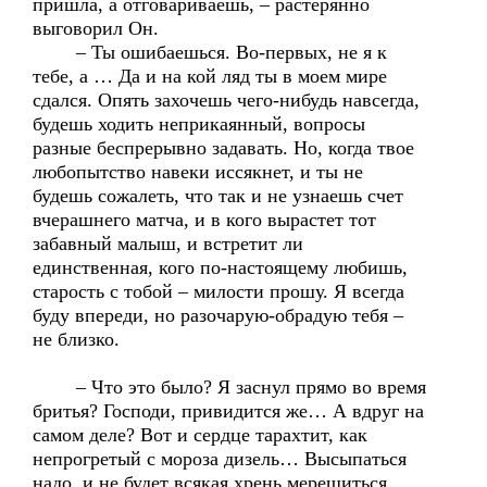
пришла, а отговариваешь, – растерянно
выговорил Он.
– Ты ошибаешься. Во-первых, не я к
тебе, а … Да и на кой ляд ты в моем мире
сдался. Опять захочешь чего-нибудь навсегда,
будешь ходить неприкаянный, вопросы
разные беспрерывно задавать. Но, когда твое
любопытство навеки иссякнет, и ты не
будешь сожалеть, что так и не узнаешь счет
вчерашнего матча, и в кого вырастет тот
забавный малыш, и встретит ли
единственная, кого по-настоящему любишь,
старость с тобой – милости прошу. Я всегда
буду впереди, но разочарую-обрадую тебя –
не близко.
– Что это было? Я заснул прямо во время
бритья? Господи, привидится же… А вдруг на
самом деле? Вот и сердце тарахтит, как
непрогретый с мороза дизель… Высыпаться
надо, и не будет всякая хрень мерещиться.