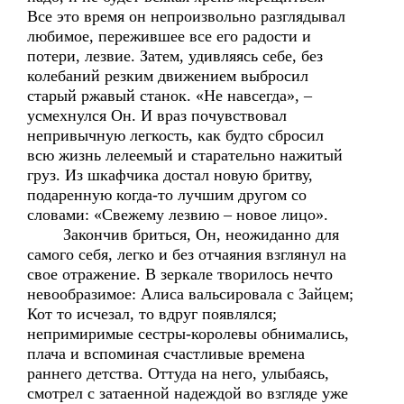
Все это время он непроизвольно разглядывал
любимое, пережившее все его радости и
потери, лезвие. Затем, удивляясь себе, без
колебаний резким движением выбросил
старый ржавый станок. «Не навсегда», –
усмехнулся Он. И враз почувствовал
непривычную легкость, как будто сбросил
всю жизнь лелеемый и старательно нажитый
груз. Из шкафчика достал новую бритву,
подаренную когда-то лучшим другом со
словами: «Свежему лезвию – новое лицо».
Закончив бриться, Он, неожиданно для
самого себя, легко и без отчаяния взглянул на
свое отражение. В зеркале творилось нечто
невообразимое: Алиса вальсировала с Зайцем;
Кот то исчезал, то вдруг появлялся;
непримиримые сестры-королевы обнимались,
плача и вспоминая счастливые времена
раннего детства. Оттуда на него, улыбаясь,
смотрел с затаенной надеждой во взгляде уже