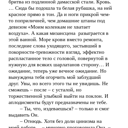
бритва из подлинной дамасской стали. Кровь.
… Сюда бы подошла та белая рубашка, на ней
красное прямо в тон. Да и ноги прикрой чем-
то поприличней, чем домашние штаны под
девизом «Моим коленкам не хватает
воздуха». А какая мизансцена разыграется в
этой ванной. Море крови вместо ремонта,
последние слова уходящего, застывший в
покорности-тревожности взгляд, эффектно
распластанное тело с головой, повернутой в
нужную для всяких шарлатанов сторону… И
ожидание, теперь уже вечное ожидание. Но
вынуждена тебя огорчить мой заблудший
друг. Увы, но всего этого ты не увидишь. Не
сможешь – после – с усталой, но
торжественной улыбкой выйти на поклон. И
аплодисменты будут предназначены не тебе.
– Ты, что, издеваешься? – только и смог
выдавить Он.
– Отнюдь. Хотя без доли цинизма на
моей работе… – минорно проговорила Она. –